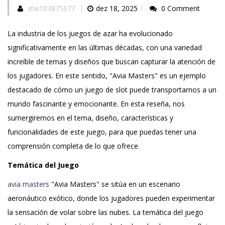
xtw183875677
dez 18, 2025
0 Comment
La industria de los juegos de azar ha evolucionado
significativamente en las últimas décadas, con una variedad
increíble de temas y diseños que buscan capturar la atención de
los jugadores. En este sentido, "Avia Masters" es un ejemplo
destacado de cómo un juego de slot puede transportarnos a un
mundo fascinante y emocionante. En esta reseña, nos
sumergiremos en el tema, diseño, características y
funcionalidades de este juego, para que puedas tener una
comprensión completa de lo que ofrece.
Temática del Juego
avia masters
"Avia Masters" se sitúa en un escenario
aeronáutico exótico, donde los jugadores pueden experimentar
la sensación de volar sobre las nubes. La temática del juego