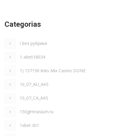
Categorias
! Без рубрики
1-xbeti18034
1) 157190 links Mix Casino DONE
10_07_AU_AKS
10_07_CA_AKS
150gimnasium.ru
1xbet-dz1