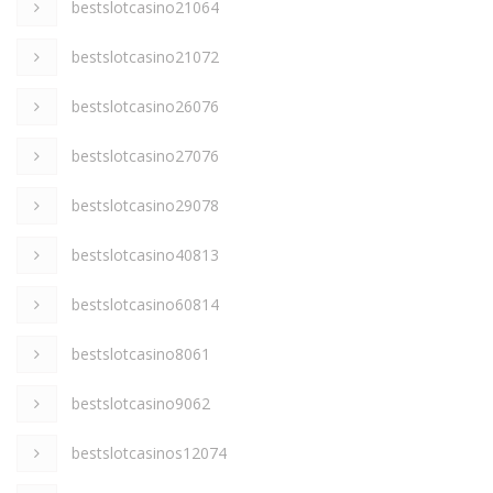
bestslotcasino21064
bestslotcasino21072
bestslotcasino26076
bestslotcasino27076
bestslotcasino29078
bestslotcasino40813
bestslotcasino60814
bestslotcasino8061
bestslotcasino9062
bestslotcasinos12074