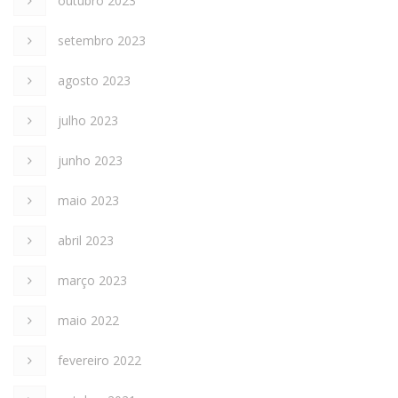
outubro 2023
setembro 2023
agosto 2023
julho 2023
junho 2023
maio 2023
abril 2023
março 2023
maio 2022
fevereiro 2022