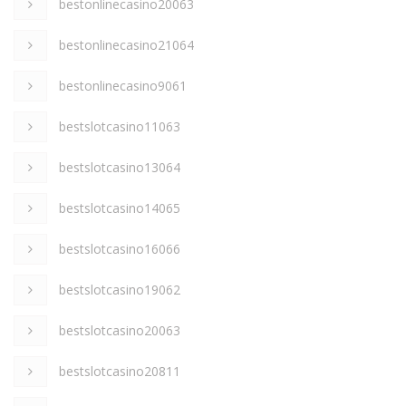
bestonlinecasino20063
bestonlinecasino21064
bestonlinecasino9061
bestslotcasino11063
bestslotcasino13064
bestslotcasino14065
bestslotcasino16066
bestslotcasino19062
bestslotcasino20063
bestslotcasino20811