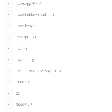
1xbetapp70714
1xbetinddownload.com
1xbetkenya1
1xbetpt80715
1xcinta
1xcinta.org
1xslots-oficialnyy-sayt.ru 10
2000ZDP
25
5000BA_Z