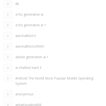
8k
a16z generative ai
a16z generative ai 1
aaronallston1
aaronallston29065
adobe generative ai 1
ai chatbot bard 3
Android The World Most Popular Mobile Operating
System
anonymous
antartstudios806