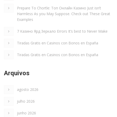
Prepare To Chortle: Топ Онлайн Казино Just isn’t
Harmless As you May Suppose. Check out These Great
Examples
7 Казино Ярд Зеркало Errors It’s best to Never Make
Tiradas Gratis en Casinos con Bonos en España
Tiradas Gratis en Casinos con Bonos en España
Arquivos
agosto 2026
julho 2026
junho 2026