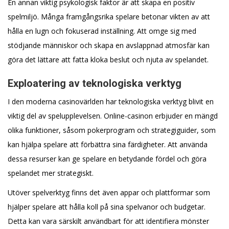
En annan viktig psykologisk faktor är att skapa en positiv
spelmiljö. Många framgångsrika spelare betonar vikten av att
hålla en lugn och fokuserad inställning. Att omge sig med
stödjande människor och skapa en avslappnad atmosfär kan
göra det lättare att fatta kloka beslut och njuta av spelandet.
Exploatering av teknologiska verktyg
I den moderna casinovärlden har teknologiska verktyg blivit en
viktig del av spelupplevelsen. Online-casinon erbjuder en mängd
olika funktioner, såsom pokerprogram och strategiguider, som
kan hjälpa spelare att förbättra sina färdigheter. Att använda
dessa resurser kan ge spelare en betydande fördel och göra
spelandet mer strategiskt.
Utöver spelverktyg finns det även appar och plattformar som
hjälper spelare att hålla koll på sina spelvanor och budgetar.
Detta kan vara särskilt användbart för att identifiera mönster