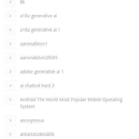
8k
a16z generative ai
a16z generative ai 1
aaronallston1
aaronallston29065
adobe generative ai 1
ai chatbot bard 3
Android The World Most Popular Mobile Operating
System
anonymous
antartstudios806