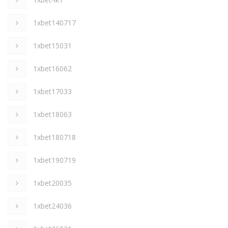
1xbet140717
1xbet15031
1xbet16062
1xbet17033
1xbet18063
1xbet180718
1xbet190719
1xbet20035
1xbet24036