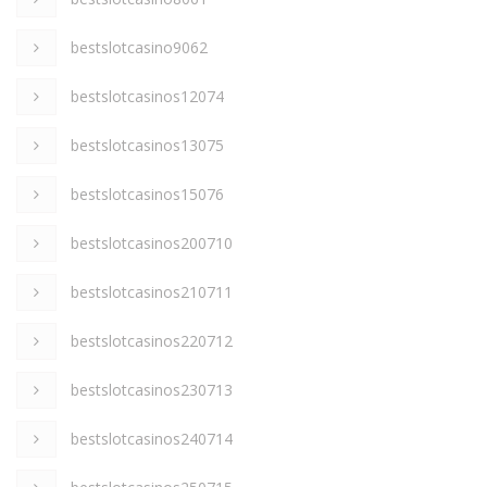
bestslotcasino9062
bestslotcasinos12074
bestslotcasinos13075
bestslotcasinos15076
bestslotcasinos200710
bestslotcasinos210711
bestslotcasinos220712
bestslotcasinos230713
bestslotcasinos240714