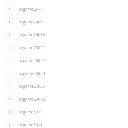
bcgame2077
bcgame23061
bcgame24062
bcgame25021
bcgame26022
bcgame26064
bcgame27065
bcgame29072
bcgame5079
bcgame6041