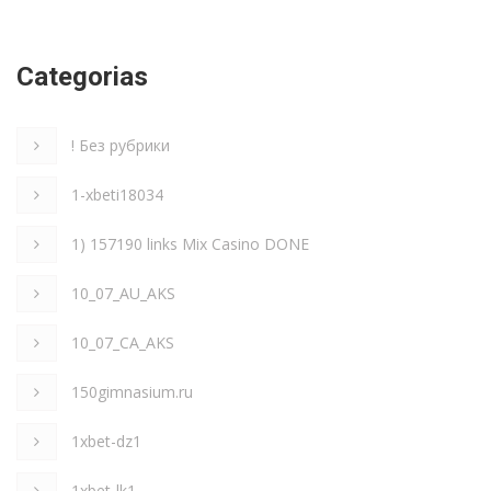
Categorias
! Без рубрики
1-xbeti18034
1) 157190 links Mix Casino DONE
10_07_AU_AKS
10_07_CA_AKS
150gimnasium.ru
1xbet-dz1
1xbet-lk1