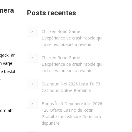
imera
Posts recentes
Chicken Road Game :
L’expérience de crash rapide qui
incite les joueurs à revenir
jack, är
Chicken Road Game :
h varje
L’expérience de crash rapide qui
incite les joueurs à revenir
e beslut.
e
Cazinouri Noi 2026 Lista Tu 73
Cazinouri Online Romania
Bonus Însă Depunere iulie 2026:
120 Oferte Casino de Rotiri
nom att
Gratuite fara vărsare Rotiri fara
depunere