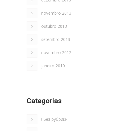
novembro 2013
outubro 2013
setembro 2013
novembro 2012
janeiro 2010
Categorias
! Без рубрики