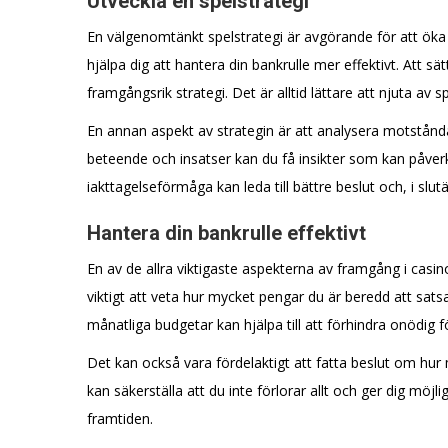
Utveckla en spelstrategi
En välgenomtänkt spelstrategi är avgörande för att öka d
hjälpa dig att hantera din bankrulle mer effektivt. Att s
framgångsrik strategi. Det är alltid lättare att njuta a
En annan aspekt av strategin är att analysera motstånd
beteende och insatser kan du få insikter som kan påverk
iakttagelseförmåga kan leda till bättre beslut och, i slut
Hantera din bankrulle effektivt
En av de allra viktigaste aspekterna av framgång i casin
viktigt att veta hur mycket pengar du är beredd att satsa 
månatliga budgetar kan hjälpa till att förhindra onödig fö
Det kan också vara fördelaktigt att fatta beslut om hur m
kan säkerställa att du inte förlorar allt och ger dig möjli
framtiden.