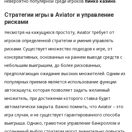
невероятно популярной среди игроков
пинко казино
.
Стратегии игры в Aviator и управление
рисками
Несмотря на кажущуюся простоту, Aviator требует от
игроков определенной стратегии и умения управлять
рисками. Существует множество подходов к игре, от
консервативных, основанных на раннем выводе средств с
небольшим выигрышем, до более рискованных,
предполагающих ожидание высоких множителей. Одним из
популярных приемов является использование функции
автокэшаута, которая позволяет задать желаемый
множитель, при достижении которого ставка будет
автоматически закрыта. Важно помнить, что Aviator – это
игра случая, и не существует гарантированного способа
выигрыша. Однако, грамотное управление банкроллом и
осознанный выбор стратегии могут значительно повысить