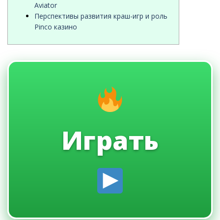
Aviator
Перспективы развития краш-игр и роль
Pinco казино
Играть