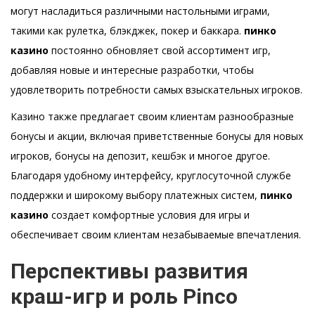
могут насладиться различными настольными играми,
такими как рулетка, блэкджек, покер и баккара.
пинко
казино
постоянно обновляет свой ассортимент игр,
добавляя новые и интересные разработки, чтобы
удовлетворить потребности самых взыскательных игроков.
Казино также предлагает своим клиентам разнообразные
бонусы и акции, включая приветственные бонусы для новых
игроков, бонусы на депозит, кешбэк и многое другое.
Благодаря удобному интерфейсу, круглосуточной службе
поддержки и широкому выбору платежных систем,
пинко
казино
создает комфортные условия для игры и
обеспечивает своим клиентам незабываемые впечатления.
Перспективы развития
краш-игр и роль Pinco