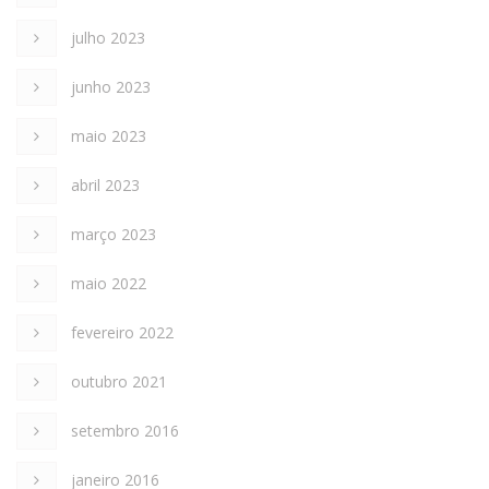
julho 2023
junho 2023
maio 2023
abril 2023
março 2023
maio 2022
fevereiro 2022
outubro 2021
setembro 2016
janeiro 2016