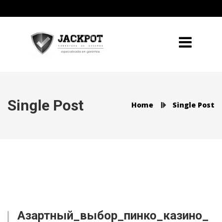
Single Post
Home
Single Post
Азартный_выбор_пинко_казино_