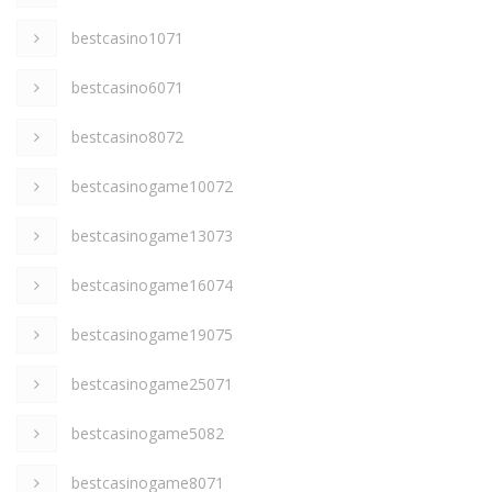
bestcasino1071
bestcasino6071
bestcasino8072
bestcasinogame10072
bestcasinogame13073
bestcasinogame16074
bestcasinogame19075
bestcasinogame25071
bestcasinogame5082
bestcasinogame8071