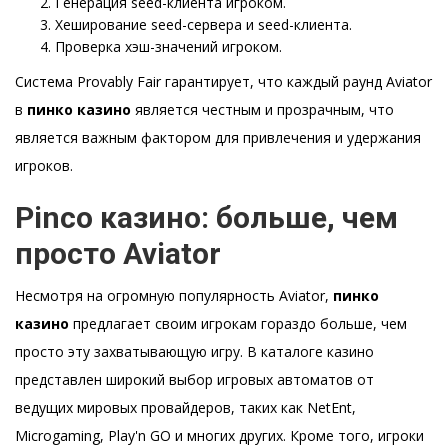
Генерация seed-клиента игроком.
Хеширование seed-сервера и seed-клиента.
Проверка хэш-значений игроком.
Система Provably Fair гарантирует, что каждый раунд Aviator
в
пинко казино
является честным и прозрачным, что
является важным фактором для привлечения и удержания
игроков.
Pinco казино: больше, чем
просто Aviator
Несмотря на огромную популярность Aviator,
пинко
казино
предлагает своим игрокам гораздо больше, чем
просто эту захватывающую игру. В каталоге казино
представлен широкий выбор игровых автоматов от
ведущих мировых провайдеров, таких как NetEnt,
Microgaming, Play'n GO и многих других. Кроме того, игроки