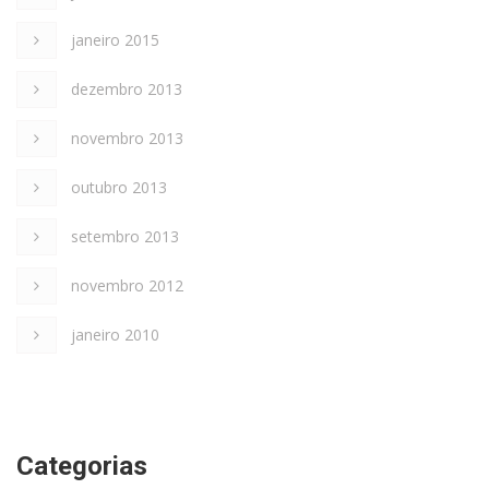
janeiro 2015
dezembro 2013
novembro 2013
outubro 2013
setembro 2013
novembro 2012
janeiro 2010
Categorias