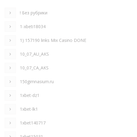
! Без рубрики
1-xbeti18034
1) 157190 links Mix Casino DONE
10_07_AU_AKS
10_07_CA_AKS
150gimnasium.ru
1xbet-dz1
1xbet-lk1
1xbet140717
1xbet15031