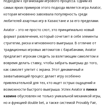
подходом к организации игрового процесса. Одним из
самых ярких примеров этого подхода является игра Aviator,
которая мгновенно завоевала популярность среди
любителей азартных игр в Казахстане и за его пределами.
Aviator – это не просто слот, это принципиально новый
формат развлечения, который сочетает в себе элементы
стратегии, риска и мгновенного выигрыша. В отличие от
традиционных игровых автоматов с барабанами, Aviator
предлагает игрокам следить за взлетающим самолетом и
вовремя делать ставку, чтобы забрать выигрыш до того,
как самолет улетит с экрана. Этот динамичный и
захватывающий процесс делает игру особенно
привлекательной для тех, кто ищет острых ощущений и
возможности быстрого выигрыша. Успех Aviator в
пинко
казино
обусловлен не только уникальной механикой игры,
но и функцией double bet, а также системой Provably Fair,