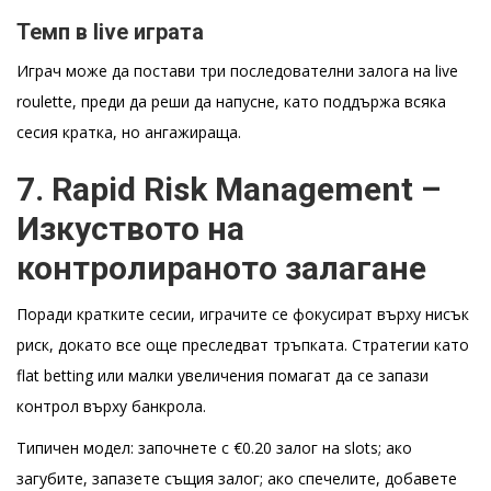
Темп в live играта
Играч може да постави три последователни залога на live
roulette, преди да реши да напусне, като поддържа всяка
сесия кратка, но ангажираща.
7. Rapid Risk Management –
Изкуството на
контролираното залагане
Поради кратките сесии, играчите се фокусират върху нисък
риск, докато все още преследват тръпката. Стратегии като
flat betting или малки увеличения помагат да се запази
контрол върху банкрола.
Типичен модел: започнете с €0.20 залог на slots; ако
загубите, запазете същия залог; ако спечелите, добавете