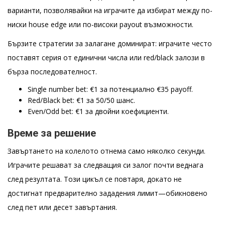
варианти, позволявайки на играчите да избират между по-
ниски house edge или по-високи payout възможности.
Бързите стратегии за залагане доминират: играчите често
поставят серия от единични числа или red/black залози в
бърза последователност.
Single number bet: €1 за потенциално €35 payoff.
Red/Black bet: €1 за 50/50 шанс.
Even/Odd bet: €1 за двойни коефициенти.
Време за решение
Завъртането на колелото отнема само няколко секунди.
Играчите решават за следващия си залог почти веднага
след резултата. Този цикъл се повтаря, докато не
достигнат предварително зададения лимит—обикновено
след пет или десет завъртания.