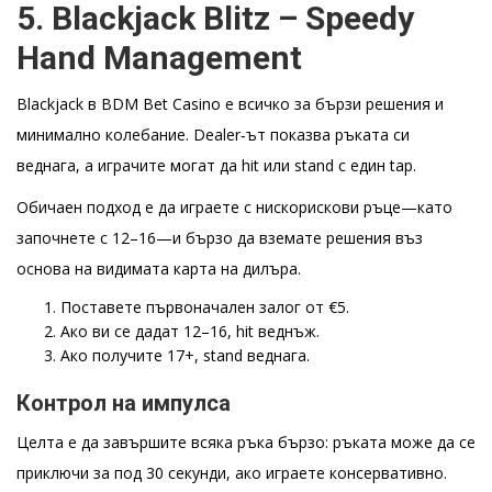
5. Blackjack Blitz – Speedy
Hand Management
Blackjack в BDM Bet Casino е всичко за бързи решения и
минимално колебание. Dealer‑ът показва ръката си
веднага, а играчите могат да hit или stand с един tap.
Обичаен подход е да играете с нискорискови ръце—като
започнете с 12–16—и бързо да вземате решения въз
основа на видимата карта на дилъра.
Поставете първоначален залог от €5.
Ако ви се дадат 12–16, hit веднъж.
Ако получите 17+, stand веднага.
Контрол на импулса
Целта е да завършите всяка ръка бързо: ръката може да се
приключи за под 30 секунди, ако играете консервативно.