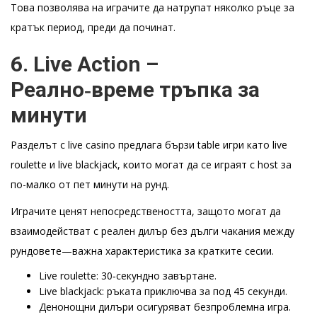
Това позволява на играчите да натрупат няколко ръце за
кратък период, преди да починат.
6. Live Action –
Реално‑време тръпка за
минути
Разделът с live casino предлага бързи table игри като live
roulette и live blackjack, които могат да се играят с host за
по-малко от пет минути на рунд.
Играчите ценят непосредствеността, защото могат да
взаимодействат с реален дилър без дълги чакания между
рундовете—важна характеристика за кратките сесии.
Live roulette: 30‑секундно завъртане.
Live blackjack: ръката приключва за под 45 секунди.
Денонощни дилъри осигуряват безпроблемна игра.