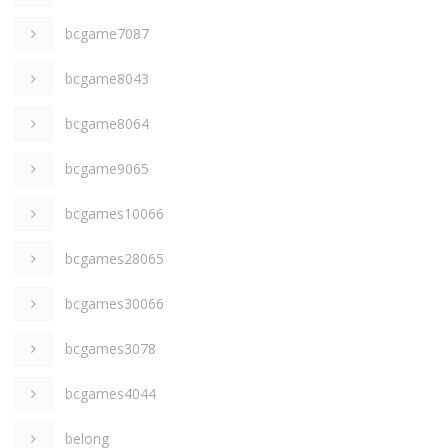
bcgame7087
bcgame8043
bcgame8064
bcgame9065
bcgames10066
bcgames28065
bcgames30066
bcgames3078
bcgames4044
belong