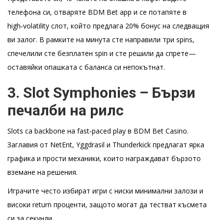
телефона си, отваряте BDM Bet app и се потапяте в
high‑volatility слот, който предлага 20% бонус на следващия
ви залог. В рамките на минута сте направили три spins,
спечелили сте безплатен spin и сте решили да спрете—
оставяйки опашката с баланса си непокътнат.
3. Slot Symphonies – Бързи
печалби на рилс
Slots са backbone на fast‑paced play в BDM Bet Casino.
Заглавия от NetEnt, Yggdrasil и Thunderkick предлагат ярка
графика и прости механики, които награждават бързото
вземане на решения.
Играчите често избират игри с ниски минимални залози и
високи return проценти, защото могат да тестват късмета
си за секунди.