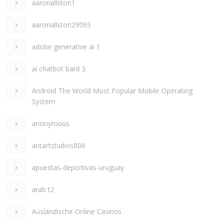
aaronallston1
aaronallston29065
adobe generative ai 1
ai chatbot bard 3
Android The World Most Popular Mobile Operating
System
anonymous
antartstudios806
apuestas-deportivas-uruguay
arab t2
Ausländische Online Casinos