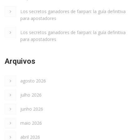
Los secretos ganadores de fairpari: la guía definitiva
para apostadores
Los secretos ganadores de fairpari: la guía definitiva
para apostadores
Arquivos
agosto 2026
julho 2026
junho 2026
maio 2026
abril 2026