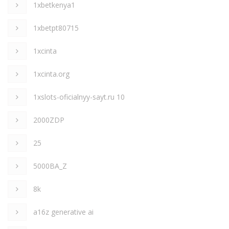
1xbetkenya1
1xbetpt80715
1xcinta
1xcinta.org
1xslots-oficialnyy-sayt.ru 10
2000ZDP
25
5000BA_Z
8k
a16z generative ai