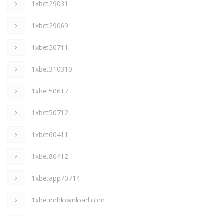
1xbet29031
1xbet29069
1xbet30711
1xbet310310
1xbet50617
1xbet50712
1xbet60411
1xbet80412
1xbetapp70714
1xbetinddownload.com