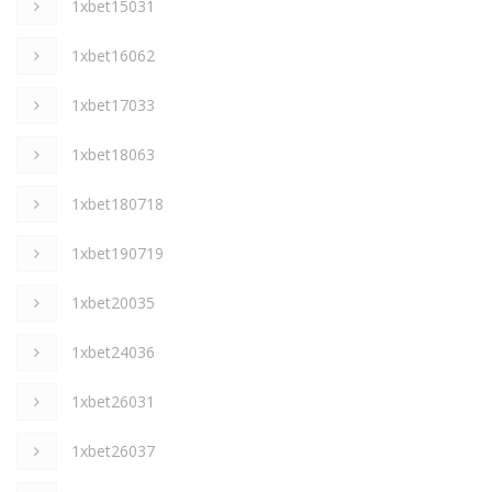
1xbet15031
1xbet16062
1xbet17033
1xbet18063
1xbet180718
1xbet190719
1xbet20035
1xbet24036
1xbet26031
1xbet26037