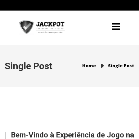
Single Post
Home
Single Post
Bem-Vindo à Experiência de Jogo na