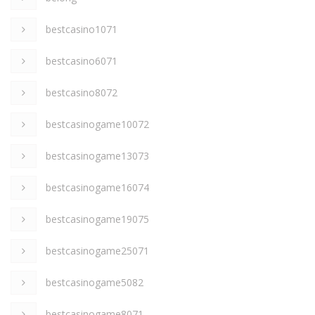
bestcasino1071
bestcasino6071
bestcasino8072
bestcasinogame10072
bestcasinogame13073
bestcasinogame16074
bestcasinogame19075
bestcasinogame25071
bestcasinogame5082
bestcasinogame8071