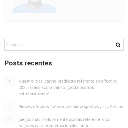
Posts recentes
Nuestro local casino predilecto referente an effective
2025: ?Saco sobra bando good nosotros
entretenimiento!
Pierwsze kroki w świecie zakładów sportowych z Pelican
Juegos mas profusamente usadas referente a los
mejores casinos internacionales on line