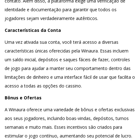
contato. Além disso, a plataforma exige uma verificação de
identidade e documentação para garantir que todos os
jogadores sejam verdadeiramente autênticos.
Características da Conta
Uma vez ativada sua conta, você terá acesso a diversas
características únicas oferecidas pela Winaura. Essas incluem
um saldo inicial, depósitos e saques fáceis de fazer, controles
de jogo para ajudar a manter seu comportamento dentro das
limitações de dinheiro e uma interface fácil de usar que facilita o
acesso a todas as opções do cassino.
Bônus e Ofertas
A Winaura oferece uma variedade de bônus e ofertas exclusivas
aos seus jogadores, incluindo boas-vindas, depósitos, turnos
semanais e muito mais. Esses incentivos são criados para
estimular o jogo contínuo, aumentando seu potencial de lucro.