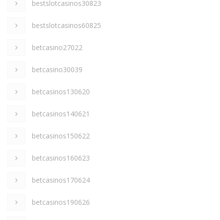
bestslotcasinos30823
bestslotcasinos60825
betcasino27022
betcasino30039
betcasinos130620
betcasinos140621
betcasinos150622
betcasinos160623
betcasinos170624
betcasinos190626