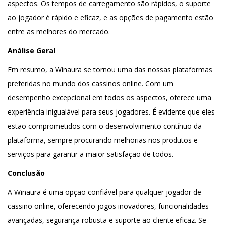
aspectos. Os tempos de carregamento são rápidos, o suporte
ao jogador é rápido e eficaz, e as opções de pagamento estão
entre as melhores do mercado.
Análise Geral
Em resumo, a Winaura se tornou uma das nossas plataformas
preferidas no mundo dos cassinos online. Com um
desempenho excepcional em todos os aspectos, oferece uma
experiência inigualável para seus jogadores. É evidente que eles
estão comprometidos com o desenvolvimento contínuo da
plataforma, sempre procurando melhorias nos produtos e
serviços para garantir a maior satisfação de todos.
Conclusão
A Winaura é uma opção confiável para qualquer jogador de
cassino online, oferecendo jogos inovadores, funcionalidades
avançadas, segurança robusta e suporte ao cliente eficaz. Se