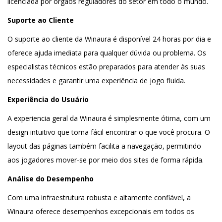
licenciada por órgãos reguladores do setor em todo o mundo.
Suporte ao Cliente
O suporte ao cliente da Winaura é disponível 24 horas por dia e
oferece ajuda imediata para qualquer dúvida ou problema. Os
especialistas técnicos estão preparados para atender às suas
necessidades e garantir uma experiência de jogo fluida.
Experiência do Usuário
A experiencia geral da Winaura é simplesmente ótima, com um
design intuitivo que torna fácil encontrar o que você procura. O
layout das páginas também facilita a navegação, permitindo
aos jogadores mover-se por meio dos sites de forma rápida.
Análise do Desempenho
Com uma infraestrutura robusta e altamente confiável, a
Winaura oferece desempenhos excepcionais em todos os