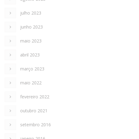
julho 2023
junho 2023
maio 2023
abril 2023
março 2023
maio 2022
fevereiro 2022
outubro 2021
setembro 2016
janeiro 2016