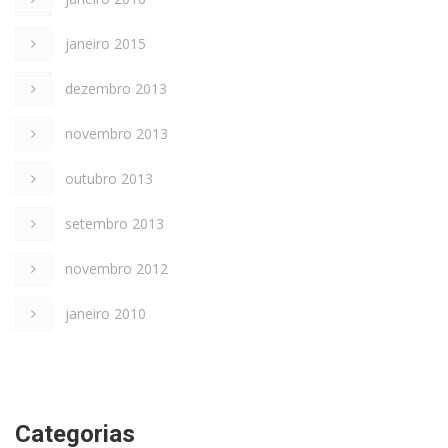
janeiro 2015
dezembro 2013
novembro 2013
outubro 2013
setembro 2013
novembro 2012
janeiro 2010
Categorias