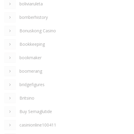
boliviaruleta
bomberhistory
Bonuskong Casino
Bookkeeping
bookmaker
boomerang
bridgefigures
Britsino
Buy Semaglutide
casinionline100411