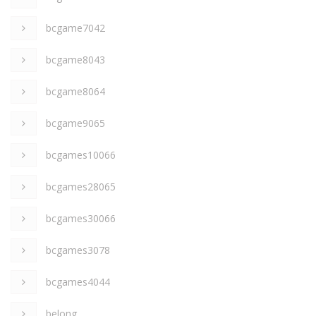
bcgame7042
bcgame8043
bcgame8064
bcgame9065
bcgames10066
bcgames28065
bcgames30066
bcgames3078
bcgames4044
belong