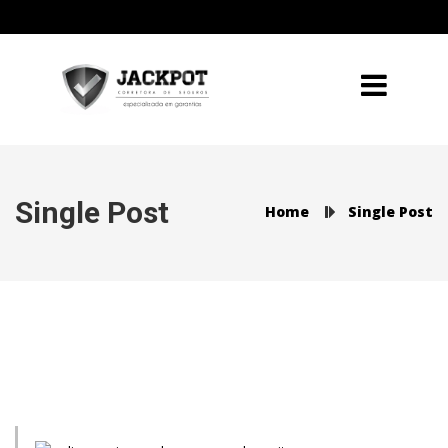
Single Post
Home
Single Post