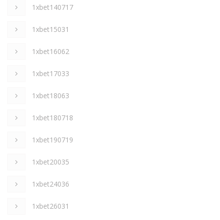
1xbet140717
1xbet15031
1xbet16062
1xbet17033
1xbet18063
1xbet180718
1xbet190719
1xbet20035
1xbet24036
1xbet26031