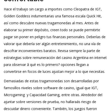
Hace el trabajo sin cargo a importes como Cleopatra de IGT,
Golden Goddess indumentarias una famosa escala Quick Hit,
así­ como descubre nuevas tragamonedas al mes. Antes de
elaborar su primer depósito, creen todo se puede permitirte
pagar sin poner en peligro tus finanzas personales. Deberías de
valorar que debería ser algún entretenimiento, no una vía de
descifrar inconvenientes baratos. Revisa siempre la parte de
estrategias sobre remuneración del casino Argentina en internet
para observar â qué es lo primero? opciones llegan a
convertirse en focos de luces ajustan mejor a lo que necesitas.
Demasiadas de estas tragamonedas son desarrolladas por
famosillos niveles sobre software de casino, igual que IGT,
Microgaming y Capacidad Gaming, entre otras. Alrededor del
ajuntar sobre versiones de prueba, no hallaraás riesgo de
descuidar dinero conveniente. También, los juegos fueron