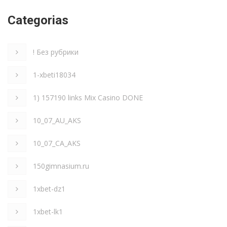
Categorias
! Без рубрики
1-xbeti18034
1) 157190 links Mix Casino DONE
10_07_AU_AKS
10_07_CA_AKS
150gimnasium.ru
1xbet-dz1
1xbet-lk1