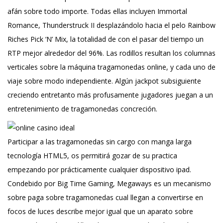
afán sobre todo importe. Todas ellas incluyen Immortal
Romance, Thunderstruck II desplazándolo hacia el pelo Rainbow
Riches Pick ‘N’ Mix, la totalidad de con el pasar del tiempo un
RTP mejor alrededor del 96%. Las rodillos resultan los columnas
verticales sobre la máquina tragamonedas online, y cada uno de
viaje sobre modo independiente. Algún jackpot subsiguiente
creciendo entretanto más profusamente jugadores juegan a un
entretenimiento de tragamonedas concreción.
Participar a las tragamonedas sin cargo con manga larga
tecnología HTML5, os permitirá gozar de su practica
empezando por prácticamente cualquier dispositivo ipad.
Condebido por Big Time Gaming, Megaways es un mecanismo
sobre paga sobre tragamonedas cual llegan a convertirse en
focos de luces describe mejor igual que un aparato sobre