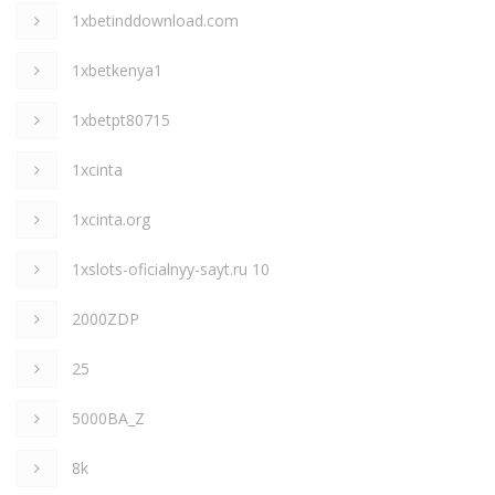
1xbetinddownload.com
1xbetkenya1
1xbetpt80715
1xcinta
1xcinta.org
1xslots-oficialnyy-sayt.ru 10
2000ZDP
25
5000BA_Z
8k