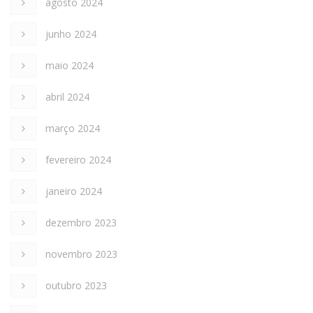
agosto 2024
junho 2024
maio 2024
abril 2024
março 2024
fevereiro 2024
janeiro 2024
dezembro 2023
novembro 2023
outubro 2023