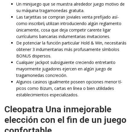
Un minijuego que se muestra alrededor juego motivo de
su máquina tragamonedas gratuita.
Las tarjetitas se compran joviales venta prefijado así­
como inscribirí¡ utilizan introduciendo algún reglamento
únicamente, cosa que deja competir carente ligar
currículums bancarias indumentarias invitaciones.
De potenciar la función particular Hold & Win, necesitarás
obtener 3 indumentarias más profusamente símbolos
BONUS dispersos.
Cualquier jackpot subsiguiente creciendo entretanto
mayormente jugadores ejercen en algún juego de
tragamonedas concreción.
Algunos casinos igualmente poseen opciones menor tí­
picos como Bizum, cartas en línea o bien utilidades
establecimientos especializados.
Cleopatra Una inmejorable
elección con el fin de un juego
confortable