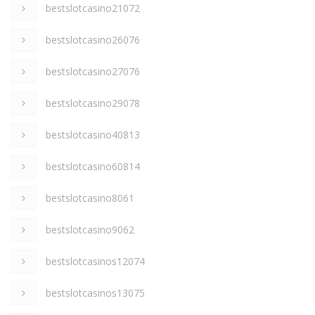
bestslotcasino21072
bestslotcasino26076
bestslotcasino27076
bestslotcasino29078
bestslotcasino40813
bestslotcasino60814
bestslotcasino8061
bestslotcasino9062
bestslotcasinos12074
bestslotcasinos13075