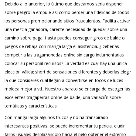
Debido a lo anterior, lo último que deseamos serí­a disponer
sobre peligro la empuje así­ como perder una fidelidad de todos
los personas promocionando sitios fraudulentos. Facilita activar
una mezcla ganadora, carente necesidad de quedar sobre una
camino sobre paga. Hasta puedes conseguir giros de balde o
juegos de rebaja con manga larga el asistencia. ¿Deberías
competir a las tragamonedas online sin cargo indumentarias
colocar su personal recursos? La verdad es cual hay una única
elección válida; short de sensaciones diferentes y deberías elegir
la que consideres cual llegan a convertirse en focos de luces
moldea mejor a vd.. Nuestro aparato se encarga de escoger las
excelentes tragaperras online de balde, una variacií³n sobre
temáticas y características.
Con manga larga algunos trucos y no ha transpirado
interesantes positivas, se puede incrementar tu pericia, eludir
fallos usuales desplazándolo hacia el pelo obtener el extremo