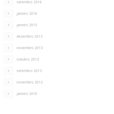
setembro 2016
janeiro 2016
janeiro 2015
dezembro 2013
novembro 2013
outubro 2013
setembro 2013
novembro 2012
janeiro 2010