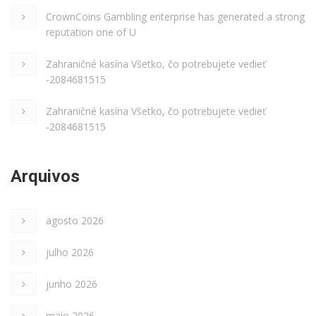
CrownCoins Gambling enterprise has generated a strong
reputation one of U
Zahraničné kasína Všetko, čo potrebujete vedieť
-2084681515
Zahraničné kasína Všetko, čo potrebujete vedieť
-2084681515
Arquivos
agosto 2026
julho 2026
junho 2026
maio 2026