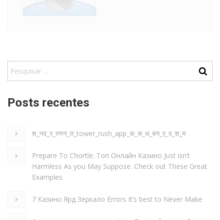
Posts recentes
श_नद_र_रणन_त_tower_rush_app_क_स_थ_बन_ए_द_श_म
Prepare To Chortle: Топ Онлайн Казино Just isn’t
Harmless As you May Suppose. Check out These Great
Examples
7 Казино Ярд Зеркало Errors It’s best to Never Make