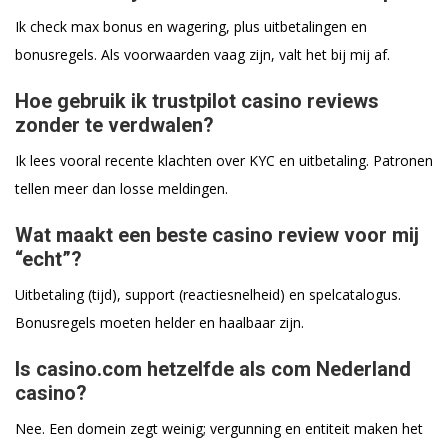
Ik check max bonus en wagering, plus uitbetalingen en
bonusregels. Als voorwaarden vaag zijn, valt het bij mij af.
Hoe gebruik ik trustpilot casino reviews
zonder te verdwalen?
Ik lees vooral recente klachten over KYC en uitbetaling. Patronen
tellen meer dan losse meldingen.
Wat maakt een beste casino review voor mij
“echt”?
Uitbetaling (tijd), support (reactiesnelheid) en spelcatalogus.
Bonusregels moeten helder en haalbaar zijn.
Is casino.com hetzelfde als com Nederland
casino?
Nee. Een domein zegt weinig; vergunning en entiteit maken het