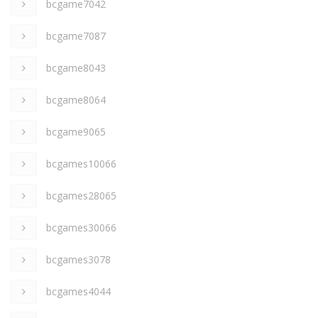
bcgame7042
bcgame7087
bcgame8043
bcgame8064
bcgame9065
bcgames10066
bcgames28065
bcgames30066
bcgames3078
bcgames4044