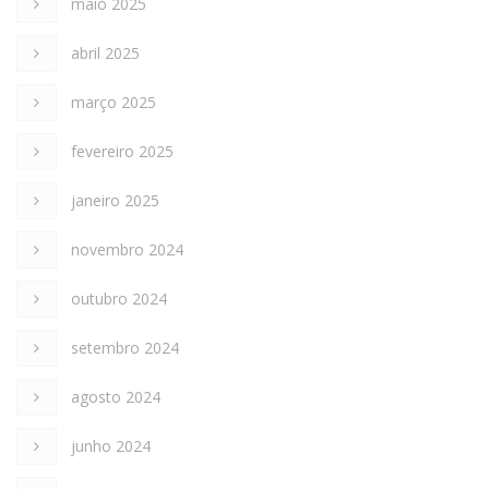
maio 2025
abril 2025
março 2025
fevereiro 2025
janeiro 2025
novembro 2024
outubro 2024
setembro 2024
agosto 2024
junho 2024