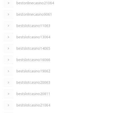
bestonlinecasino21064
bestonlinecasino9061
bestslotcasino11063
bestslotcasino13064
bestslotcasino14065
bestslotcasino16066
bestslotcasino19062
bestslotcasino20063
bestslotcasino20811
bestslotcasino21064