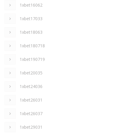
1xbet16062
1xbet17033
1xbet18063
1xbet180718
1xbet190719
1xbet20035
1xbet24036
1xbet26031
1xbet26037
1xbet29031