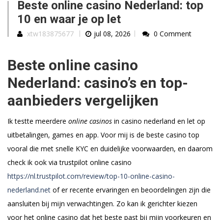
Beste online casino Nederland: top
10 en waar je op let
xtw183875677
jul 08, 2026
0 Comment
Beste online casino
Nederland: casino’s en top-
aanbieders vergelijken
Ik testte meerdere
online casinos
in casino nederland en let op
uitbetalingen, games en app. Voor mij is de beste casino top
vooral die met snelle KYC en duidelijke voorwaarden, en daarom
check ik ook via trustpilot online casino
https://nl.trustpilot.com/review/top-10-online-casino-
nederland.net
of er recente ervaringen en beoordelingen zijn die
aansluiten bij mijn verwachtingen. Zo kan ik gerichter kiezen
voor het online casino dat het beste past bij mijn voorkeuren en