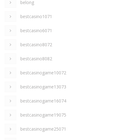
belong
bestcasino1071
bestcasino6071
bestcasino8072
bestcasino8082
bestcasinogame10072
bestcasinogame13073
bestcasinogame16074
bestcasinogame19075
bestcasinogame25071