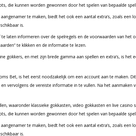
pots, die kunnen worden gewonnen door het spelen van bepaalde spel
aangenamer te maken, biedt het ook een aantal extra’s, zoals een lo
chikbaar is.
lf te laten informeren over de spelregels en de voorwaarden van het o
rden” te klikken en de informatie te lezen.
ne gokkers, en met zijn brede gamma aan spellen en extra’s, is het 
oms Bet, is het eerst noodzakelijk om een account aan te maken. Di
en vervolgens de vereiste informatie in te vullen. Na het aanmaken v
n, waaronder klassieke gokkasten, video gokkasten en live casino sp
pots, die kunnen worden gewonnen door het spelen van bepaalde spel
aangenamer te maken, biedt het ook een aantal extra’s, zoals een lo
chikbaar is.