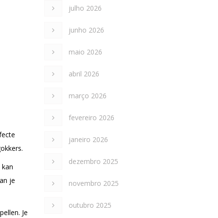
julho 2026
junho 2026
maio 2026
abril 2026
março 2026
fevereiro 2026
fecte
janeiro 2026
gokkers.
dezembro 2025
t kan
an je
novembro 2025
outubro 2025
ellen. Je