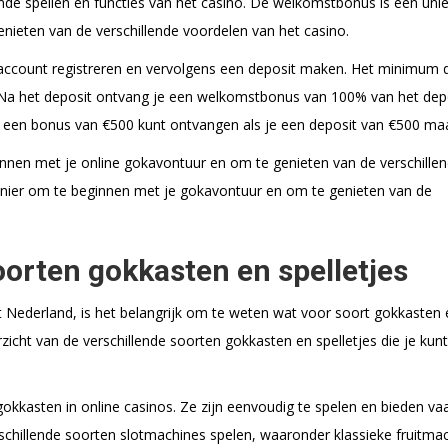
nde spellen en functies van het casino. De welkomstbonus is een uni
ieten van de verschillende voordelen van het casino.
ccount registreren en vervolgens een deposit maken. Het minimum 
Na het deposit ontvang je een welkomstbonus van 100% van het dep
 een bonus van €500 kunt ontvangen als je een deposit van €500 maa
nen met je online gokavontuur en om te genieten van de verschille
manier om te beginnen met je gokavontuur en om te genieten van de
oorten gokkasten en spelletjes
t Nederland, is het belangrijk om te weten wat voor soort gokkasten 
rzicht van de verschillende soorten gokkasten en spelletjes die je kun
okkasten in online casinos. Ze zijn eenvoudig te spelen en bieden va
chillende soorten slotmachines spelen, waaronder klassieke fruitmac