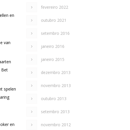
fevereiro 2022
ellen en
outubro 2021
setembro 2016
ie van
janeiro 2016
janeiro 2015
aarten
 Bet
dezembro 2013
novembro 2013
nt spelen
aring
outubro 2013
setembro 2013
poker en
novembro 2012