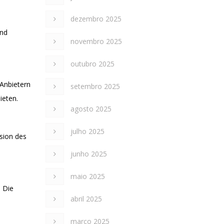
dezembro 2025
und
novembro 2025
outubro 2025
Anbietern
setembro 2025
ieten.
agosto 2025
julho 2025
rsion des
junho 2025
maio 2025
. Die
abril 2025
março 2025