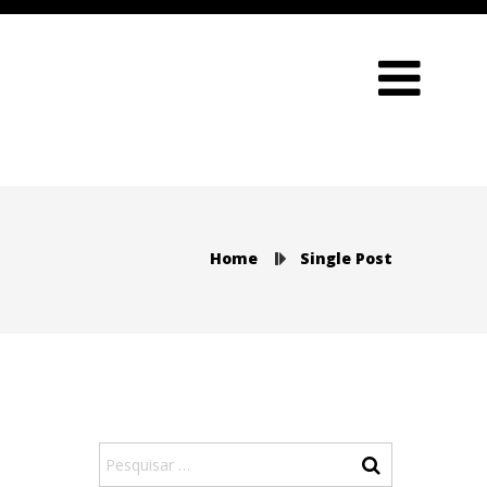
Home
Single Post