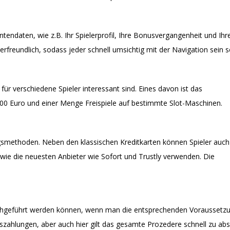
tendaten, wie z.B. Ihr Spielerprofil, Ihre Bonusvergangenheit und Ihr
erfreundlich, sodass jeder schnell umsichtig mit der Navigation sein so
 für verschiedene Spieler interessant sind. Eines davon ist das
0 Euro und einer Menge Freispiele auf bestimmte Slot-Maschinen.
ngsmethoden. Neben den klassischen Kreditkarten können Spieler auch
owie die neuesten Anbieter wie Sofort und Trustly verwenden. Die
urchgeführt werden können, wenn man die entsprechenden Voraussetz
uszahlungen, aber auch hier gilt das gesamte Prozedere schnell zu abs