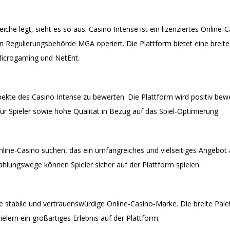
he legt, sieht es so aus: Casino Intense ist ein lizenziertes Online-C
n Regulierungsbehörde MGA operiert. Die Plattform bietet eine breite
Microgaming und NetEnt.
spekte des Casino Intense zu bewerten. Die Plattform wird positiv bew
ät für Spieler sowie hohe Qualität in Bezug auf das Spiel-Optimierung.
Online-Casino suchen, das ein umfangreiches und vielseitiges Angebot
 Zahlungswege können Spieler sicher auf der Plattform spielen.
e stabile und vertrauenswürdige Online-Casino-Marke. Die breite Pale
elern ein großartiges Erlebnis auf der Plattform.