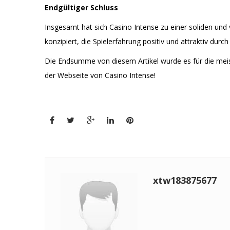
Endgültiger Schluss
Insgesamt hat sich Casino Intense zu einer soliden und
konzipiert, die Spielerfahrung positiv und attraktiv durch
Die Endsumme von diesem Artikel wurde es für die meist
der Webseite von Casino Intense!
xtw183875677