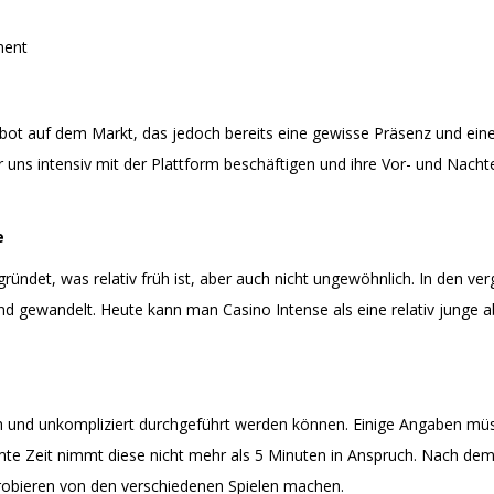
ent
gebot auf dem Markt, das jedoch bereits eine gewisse Präsenz und ein
r uns intensiv mit der Plattform beschäftigen und ihre Vor- und Nachte
e
ründet, was relativ früh ist, aber auch nicht ungewöhnlich. In den v
und gewandelt. Heute kann man Casino Intense als eine relativ junge a
ach und unkompliziert durchgeführt werden können. Einige Angaben mü
amte Zeit nimmt diese nicht mehr als 5 Minuten in Anspruch. Nach de
robieren von den verschiedenen Spielen machen.