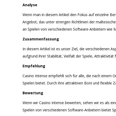
Analyse
Wenn man in diesem Artikel den Fokus auf einzelne Bereic
Angebot, das unter strengen Richtlinien der maltesische
an Spielen von verschiedenen Software-Anbietern wie 
Zusammenfassung
In diesem Artikel ist es unser Ziel, die verschiedenen A
aufgrund ihrer Stabilität, Vielfalt der Spiele, Attraktivit
Empfehlung
Casino Intense empfiehlt sich für alle, die nach einem 
Spielen bietet. Durch ihre attraktiven Boni und flexible
Bewertung
Wenn wir Casino Intense bewerten, sehen wir es als ein
Spielen von verschiedenen Software-Anbietern bietet Spi