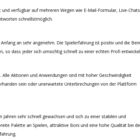
ut und verfügbar auf mehreren Wegen wie E-Mail-Formular, Live-Chat
antworten schnellstmöglich.
n Anfang an sehr angenehm. Die Spielerfahrung ist positiv und die Be
in, so dass jeder sich umsichtig schnell zu einer echten Profi entwickel
ut. Alle Aktionen und Anwendungen sind mit hoher Geschwindigkeit
rhanden sein oder unerwartete Unterbrechungen von der Plattform
en Jahren sehr schnell gewachsen und sich zu einer stabilen und
ite Palette an Spielen, attraktive Boni und eine hohe Qualität bei der
rfahrung.