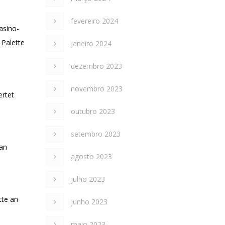
fevereiro 2024
asino-
 Palette
janeiro 2024
dezembro 2023
novembro 2023
ertet
outubro 2023
setembro 2023
 an
agosto 2023
julho 2023
tte an
junho 2023
maio 2023