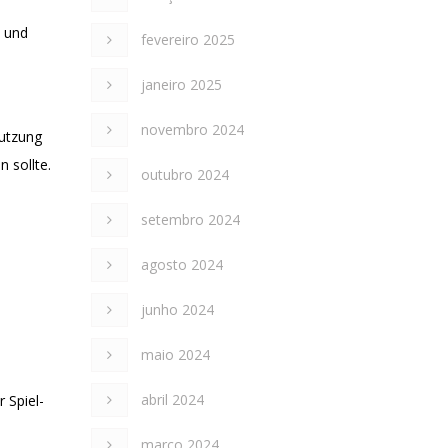
s und
fevereiro 2025
janeiro 2025
novembro 2024
nutzung
n sollte.
outubro 2024
setembro 2024
agosto 2024
junho 2024
maio 2024
abril 2024
 Spiel-
março 2024