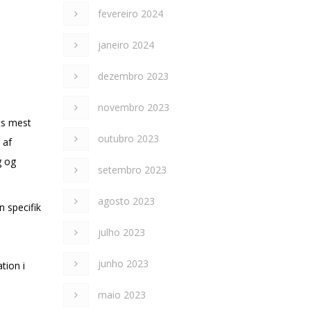
fevereiro 2024
janeiro 2024
dezembro 2023
novembro 2023
ets mest
outubro 2023
 af
g og
setembro 2023
agosto 2023
n specifik
julho 2023
junho 2023
tion i
maio 2023