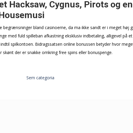
æt Hacksaw, Cygnus, Pirots og e
n Housemusi
re begrænsninger bland casinoerne, da ma ikke sandt er i meget høj g
nge med fuld spilleban afkastning eksklusiv indbetaling, alligevel på et 
 indtil spilkontoen. Bidragssatsen online bonussen betyder hvor mege
r skønt der er snakke omkring free spins eller bonuspenge.
Sem categoria