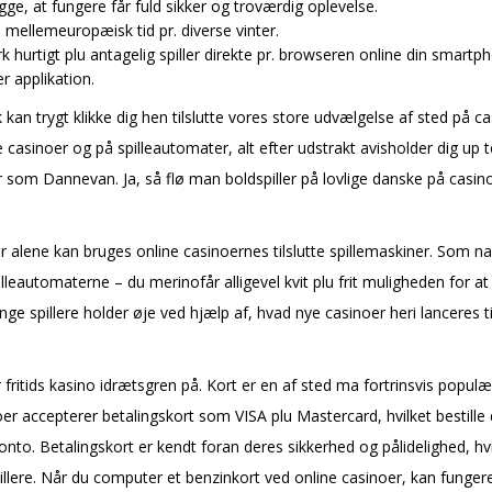
rygge, at fungere får fuld sikker og troværdig oplevelse.
mellemeuropæisk tid pr. diverse vinter.
 hurtigt plu antagelig spiller direkte pr. browseren online din smartph
r applikation.
 kan trygt klikke dig hen tilslutte vores store udvælgelse af sted på ca
asinoer og på spilleautomater, alt efter udstrakt avisholder dig up 
 som Dannevan. Ja, så flø man boldspiller på lovlige danske på casin
for alene kan bruges online casinoernes tilslutte spillemaskiner. Som n
spilleautomaterne – du merinofår alligevel kvit plu frit muligheden for a
ge spillere holder øje ved hjælp af, hvad nye casinoer heri lanceres ti
r fritids kasino idrætsgren på. Kort er en af sted ma fortrinsvis popul
er accepterer betalingskort som VISA plu Mastercard, hvilket bestille 
to. Betalingskort er kendt foran deres sikkerhed og pålidelighed, hvi
spillere. Når du computer et benzinkort ved online casinoer, kan funger