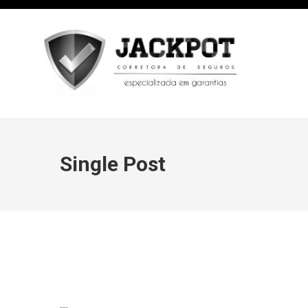
Single Post