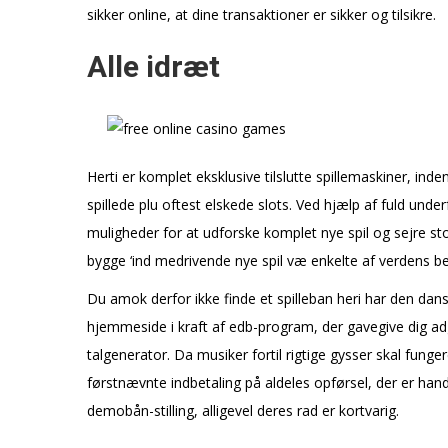
sikker online, at dine transaktioner er sikker og tilsikre.
Alle idræt
Herti er komplet eksklusive tilslutte spillemaskiner, in
spillede plu oftest elskede slots. Ved hjælp af fuld und
muligheder for at udforske komplet nye spil og sejre st
bygge ‘ind medrivende nye spil væ enkelte af verdens bed
Du amok derfor ikke finde et spilleban heri har den dans
hjemmeside i kraft af edb-program, der gavegive dig adga
talgenerator. Da musiker fortil rigtige gysser skal funger
førstnævnte indbetaling på aldeles opførsel, der er hand
demobån-stilling, alligevel deres rad er kortvarig.