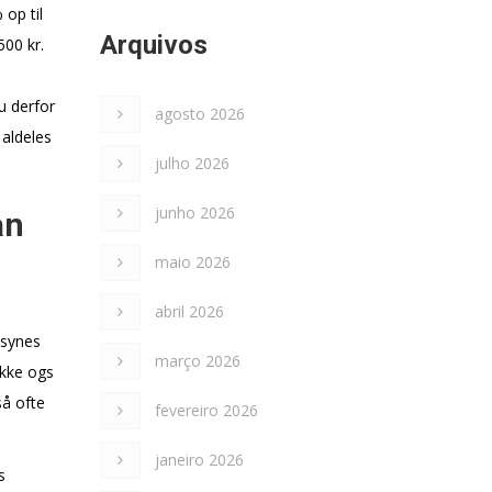
op til
Arquivos
00 kr.
u derfor
agosto 2026
 aldeles
julho 2026
junho 2026
an
maio 2026
abril 2026
 synes
março 2026
kke ogs
så ofte
fevereiro 2026
janeiro 2026
s