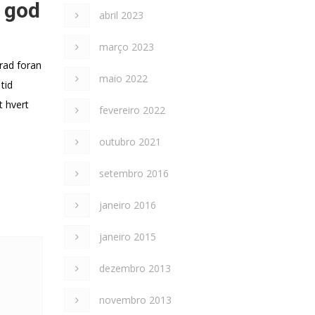
n god
abril 2023
março 2023
rad foran
maio 2022
tid
t hvert
fevereiro 2022
outubro 2021
setembro 2016
janeiro 2016
janeiro 2015
dezembro 2013
novembro 2013