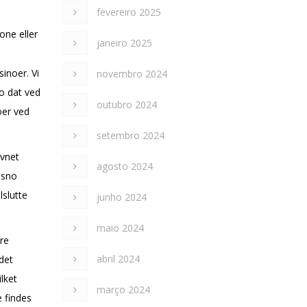
fevereiro 2025
one eller
janeiro 2025
sinoer. Vi
novembro 2024
to dat ved
outubro 2024
oer ved
setembro 2024
avnet
agosto 2024
t sno
lslutte
junho 2024
maio 2024
ære
abril 2024
det
lket
março 2024
e findes