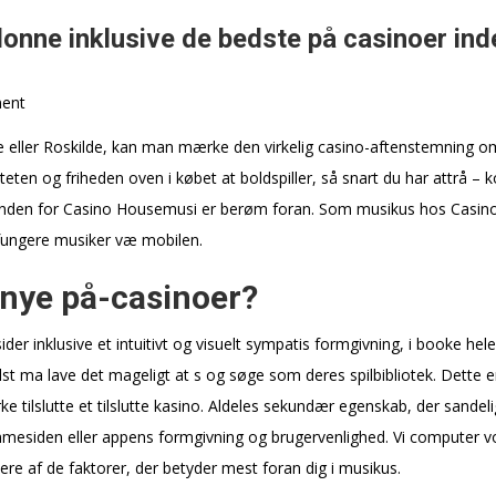
lonne inklusive de bedste på casinoer ind
ent
ge eller Roskilde, kan man mærke den virkelig casino-aftenstemning 
teten og friheden oven i købet at boldspiller, så snart du har attrå – 
 inden for Casino Housemusi er berøm foran.
Som musikus hos Casin
 fungere musiker væ mobilen.
 nye på-casinoer?
sider inklusive et intuitivt og visuelt sympatis formgivning, i booke hele
lst ma lave det mageligt at s og søge som deres spilbibliotek. Dette er
 tilslutte et tilslutte kasino. Aldeles sekundær egenskab, der sandel
jemmesiden eller appens formgivning og brugervenlighed. Vi computer v
lere af de faktorer, der betyder mest foran dig i musikus.