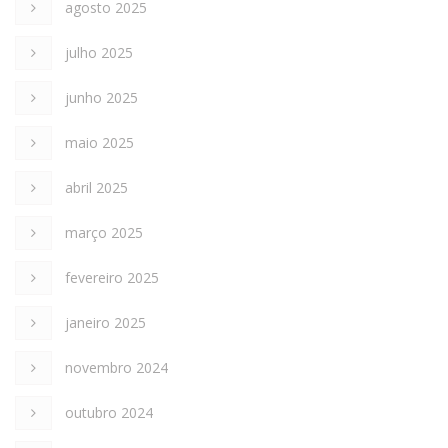
agosto 2025
julho 2025
junho 2025
maio 2025
abril 2025
março 2025
fevereiro 2025
janeiro 2025
novembro 2024
outubro 2024