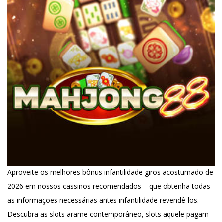
Aproveite os melhores bônus infantilidade giros acostumado de
2026 em nossos cassinos recomendados – que obtenha todas
as informações necessárias antes infantilidade revendê-los.
Descubra as slots arame contemporâneo, slots aquele pagam