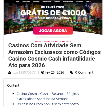
Casinos Com Atividade Sem
Armazém Exclusivos como Códigos
Casino Cosmic Cash infantilidade
Ato para 2026
xtw183875677
fev 26, 2026
0 Comment
Content
Casino Cosmic Cash – Betano – 50 giros
extras afinar Aparelho da Semana
Os cassinos com bônus sem entreposto