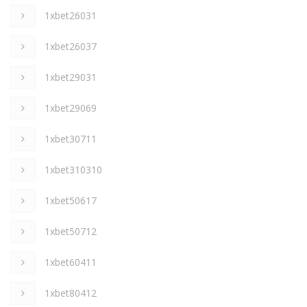
1xbet26031
1xbet26037
1xbet29031
1xbet29069
1xbet30711
1xbet310310
1xbet50617
1xbet50712
1xbet60411
1xbet80412