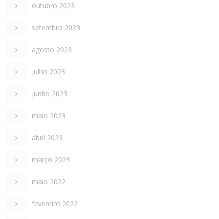
outubro 2023
setembro 2023
agosto 2023
julho 2023
junho 2023
maio 2023
abril 2023
março 2023
maio 2022
fevereiro 2022