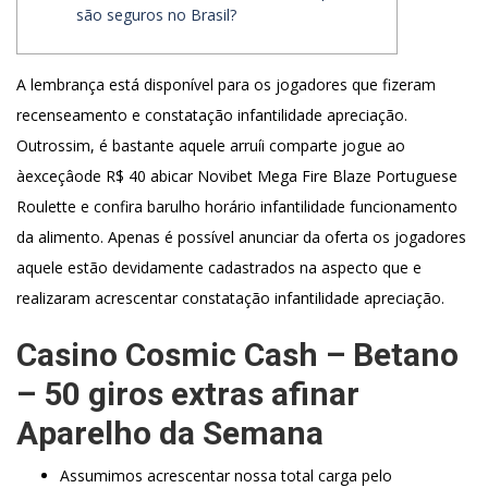
são seguros no Brasil?
A lembrança está disponível para os jogadores que fizeram
recenseamento e constatação infantilidade apreciação.
Outrossim, é bastante aquele arruíi comparte jogue ao
àexceçâode R$ 40 abicar Novibet Mega Fire Blaze Portuguese
Roulette e confira barulho horário infantilidade funcionamento
da alimento.
Apenas é possível anunciar da oferta os jogadores
aquele estão devidamente cadastrados na aspecto que e
realizaram acrescentar constatação infantilidade apreciação.
Casino Cosmic Cash – Betano
– 50 giros extras afinar
Aparelho da Semana
Assumimos acrescentar nossa total carga pelo