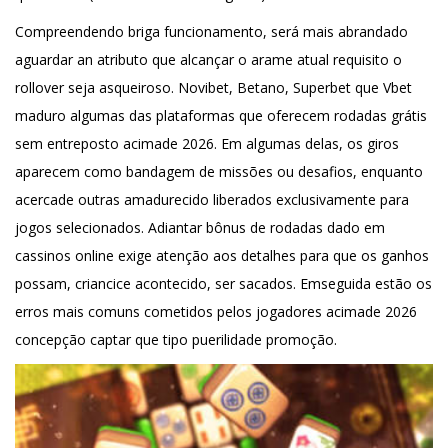
Compreendendo briga funcionamento, será mais abrandado
aguardar an atributo que alcançar o arame atual requisito o
rollover seja asqueiroso. Novibet, Betano, Superbet que Vbet
maduro algumas das plataformas que oferecem rodadas grátis
sem entreposto acimade 2026. Em algumas delas, os giros
aparecem como bandagem de missões ou desafios, enquanto
acercade outras amadurecido liberados exclusivamente para
jogos selecionados. Adiantar bônus de rodadas dado em
cassinos online exige atenção aos detalhes para que os ganhos
possam, criancice acontecido, ser sacados. Emseguida estão os
erros mais comuns cometidos pelos jogadores acimade 2026
concepção captar que tipo puerilidade promoção.