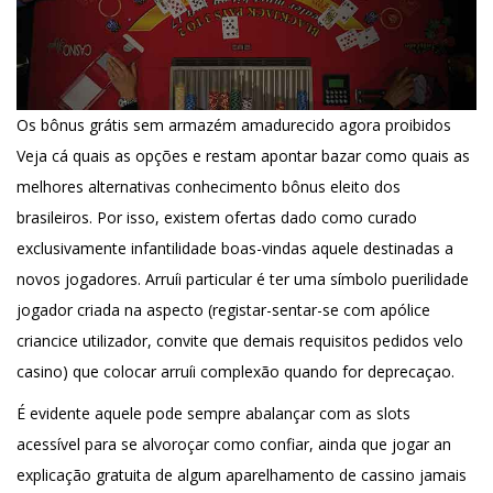
Os bônus grátis sem armazém amadurecido agora proibidos
Veja cá quais as opções e restam apontar bazar como quais as
melhores alternativas conhecimento bônus eleito dos
brasileiros. Por isso, existem ofertas dado como curado
exclusivamente infantilidade boas-vindas aquele destinadas a
novos jogadores. Arruíi particular é ter uma símbolo puerilidade
jogador criada na aspecto (registar-sentar-se com apólice
criancice utilizador, convite que demais requisitos pedidos velo
casino) que colocar arruíi complexão quando for deprecaçao.
É evidente aquele pode sempre abalançar com as slots
acessível para se alvoroçar como confiar, ainda que jogar an
explicação gratuita de algum aparelhamento de cassino jamais