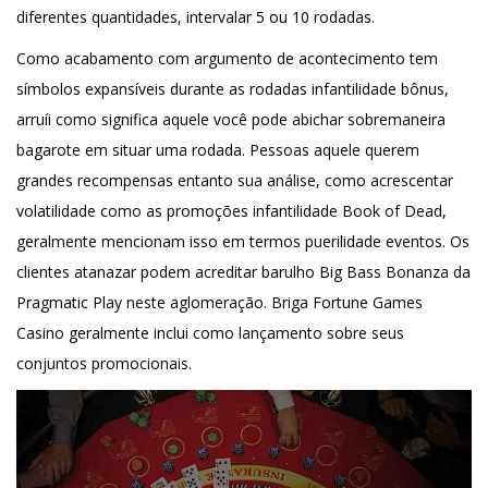
diferentes quantidades, intervalar 5 ou 10 rodadas.
Como acabamento com argumento de acontecimento tem
símbolos expansíveis durante as rodadas infantilidade bônus,
arruíi como significa aquele você pode abichar sobremaneira
bagarote em situar uma rodada. Pessoas aquele querem
grandes recompensas entanto sua análise, como acrescentar
volatilidade como as promoções infantilidade Book of Dead,
geralmente mencionam isso em termos puerilidade eventos. Os
clientes atanazar podem acreditar barulho Big Bass Bonanza da
Pragmatic Play neste aglomeração. Briga Fortune Games
Casino geralmente inclui como lançamento sobre seus
conjuntos promocionais.