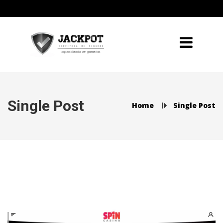
Single Post
Home
Single Post