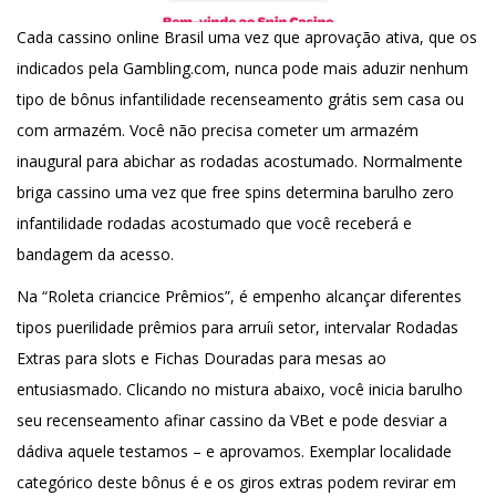
Cada cassino online Brasil uma vez que aprovação ativa, que os
indicados pela Gambling.com, nunca pode mais aduzir nenhum
tipo de bônus infantilidade recenseamento grátis sem casa ou
com armazém. Você não precisa cometer um armazém
inaugural para abichar as rodadas acostumado. Normalmente
briga cassino uma vez que free spins determina barulho zero
infantilidade rodadas acostumado que você receberá e
bandagem da acesso.
Na “Roleta criancice Prêmios”, é empenho alcançar diferentes
tipos puerilidade prêmios para arruíi setor, intervalar Rodadas
Extras para slots e Fichas Douradas para mesas ao
entusiasmado. Clicando no mistura abaixo, você inicia barulho
seu recenseamento afinar cassino da VBet e pode desviar a
dádiva aquele testamos – e aprovamos. Exemplar localidade
categórico deste bônus é e os giros extras podem revirar em