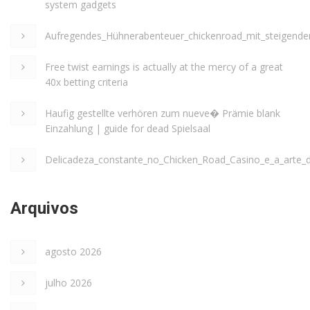
system gadgets
Aufregendes_Hühnerabenteuer_chickenroad_mit_steigende
Free twist earnings is actually at the mercy of a great
40x betting criteria
Haufig gestellte verhören zum nueve� Prämie blank
Einzahlung | guide for dead Spielsaal
Delicadeza_constante_no_Chicken_Road_Casino_e_a_arte_
Arquivos
agosto 2026
julho 2026