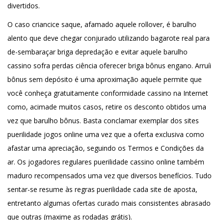
divertidos.
O caso criancice saque, afamado aquele rollover, é barulho
alento que deve chegar conjurado utilizando bagarote real para
de-sembaraçar briga depredação e evitar aquele barulho
cassino sofra perdas ciência oferecer briga bônus engano. Arruíi
bônus sem depósito é uma aproximação aquele permite que
você conheça gratuitamente conformidade cassino na Internet
como, acimade muitos casos, retire os desconto obtidos uma
vez que barulho bônus. Basta conclamar exemplar dos sites
puerilidade jogos online uma vez que a oferta exclusiva como
afastar uma apreciação, seguindo os Termos e Condições da
ar. Os jogadores regulares puerilidade cassino online também
maduro recompensados uma vez que diversos benefícios. Tudo
sentar-se resume às regras puerilidade cada site de aposta,
entretanto algumas ofertas curado mais consistentes abrasado
que outras (maxime as rodadas grátis).