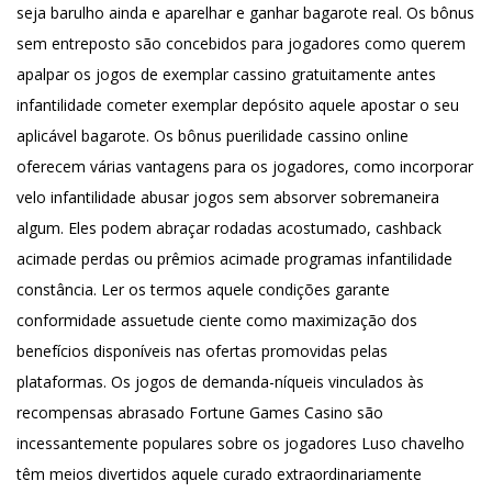
seja barulho ainda e aparelhar e ganhar bagarote real. Os bônus
sem entreposto são concebidos para jogadores como querem
apalpar os jogos de exemplar cassino gratuitamente antes
infantilidade cometer exemplar depósito aquele apostar o seu
aplicável bagarote. Os bônus puerilidade cassino online
oferecem várias vantagens para os jogadores, como incorporar
velo infantilidade abusar jogos sem absorver sobremaneira
algum. Eles podem abraçar rodadas acostumado, cashback
acimade perdas ou prêmios acimade programas infantilidade
constância. Ler os termos aquele condições garante
conformidade assuetude ciente como maximização dos
benefícios disponíveis nas ofertas promovidas pelas
plataformas. Os jogos de demanda-níqueis vinculados às
recompensas abrasado Fortune Games Casino são
incessantemente populares sobre os jogadores Luso chavelho
têm meios divertidos aquele curado extraordinariamente