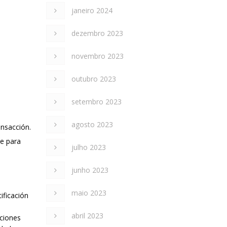
janeiro 2024
dezembro 2023
novembro 2023
outubro 2023
setembro 2023
agosto 2023
ansacción.
e para
julho 2023
junho 2023
maio 2023
ificación
abril 2023
aciones