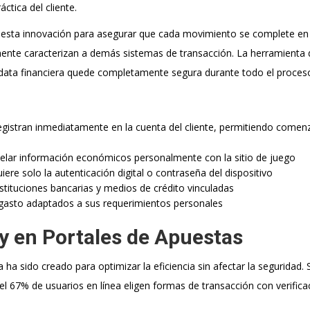
ctica del cliente.
esta innovación para asegurar que cada movimiento se complete en
mente caracterizan a demás sistemas de transacción. La herramienta 
data financiera quede completamente segura durante todo el proces
gistran inmediatamente en la cuenta del cliente, permitiendo comen
elar información económicos personalmente con la sitio de juego
ere solo la autenticación digital o contraseña del dispositivo
stituciones bancarias y medios de crédito vinculadas
de gasto adaptados a sus requerimientos personales
 en Portales de Apuestas
a sido creado para optimizar la eficiencia sin afectar la seguridad.
del 67% de usuarios en línea eligen formas de transacción con verifica