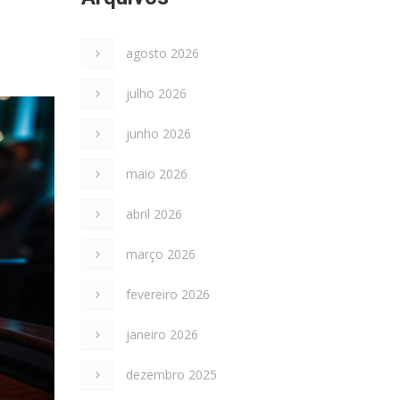
agosto 2026
julho 2026
junho 2026
maio 2026
abril 2026
março 2026
fevereiro 2026
janeiro 2026
dezembro 2025