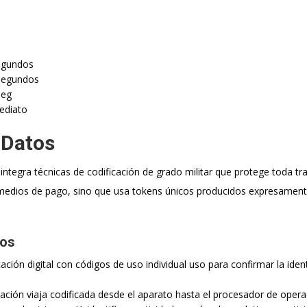
egundos
segundos
seg
ediato
 Datos
ntegra técnicas de codificación de grado militar que protege toda tr
 medios de pago, sino que usa tokens únicos producidos expresament
dos
ación digital con códigos de uso individual uso para confirmar la ident
ación viaja codificada desde el aparato hasta el procesador de oper