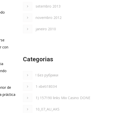
setembro 2013
odo
novembro 2012
janeiro 2010
rse
r con
Categorias
ia
ando
! Без рубрики
1-xbeti18034
rior de
a práctica
1) 157190 links Mix Casino DONE
10_07_AU_AKS