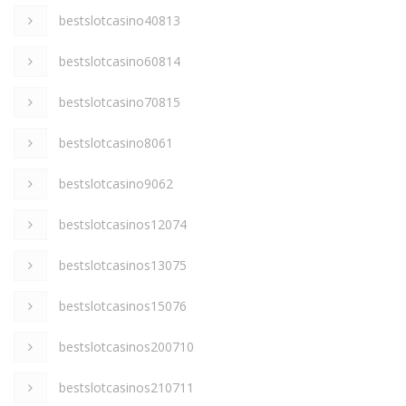
bestslotcasino40813
bestslotcasino60814
bestslotcasino70815
bestslotcasino8061
bestslotcasino9062
bestslotcasinos12074
bestslotcasinos13075
bestslotcasinos15076
bestslotcasinos200710
bestslotcasinos210711