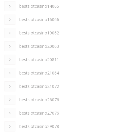
bestslotcasino14065
bestslotcasino16066
bestslotcasino19062
bestslotcasino20063
bestslotcasino20811
bestslotcasino21064
bestslotcasino21072
bestslotcasino26076
bestslotcasino27076
bestslotcasino29078