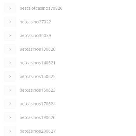
bestslotcasinos70826
betcasino27022
betcasino30039
betcasinos130620
betcasinos140621
betcasinos150622
betcasinos160623
betcasinos170624
betcasinos190626
betcasinos200627