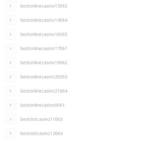
bestonlinecasino13063
bestonlinecasino14064
bestonlinecasino16065
bestonlinecasino17061
bestonlinecasino19062
bestonlinecasino20063
bestonlinecasino21064
bestonlinecasino9061
bestslotcasino11063
bestslotcasino13064