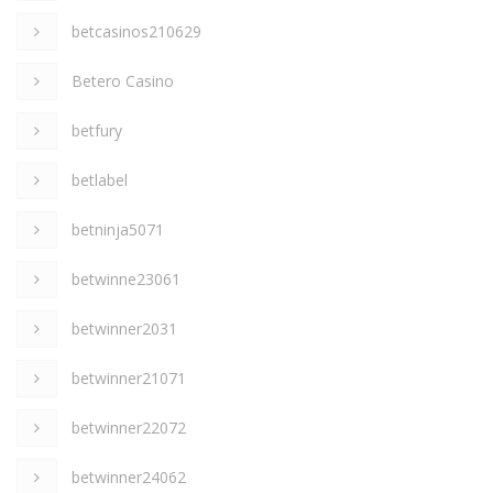
betcasinos210629
Betero Casino
betfury
betlabel
betninja5071
betwinne23061
betwinner2031
betwinner21071
betwinner22072
betwinner24062