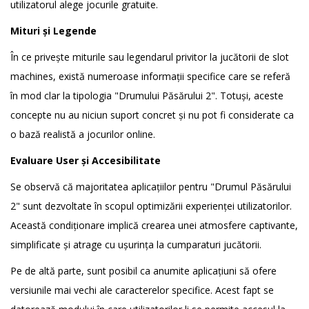
utilizatorul alege jocurile gratuite.
Mituri și Legende
În ce privește miturile sau legendarul privitor la jucătorii de slot
machines, există numeroase informații specifice care se referă
în mod clar la tipologia "Drumului Păsărului 2". Totuși, aceste
concepte nu au niciun suport concret și nu pot fi considerate ca
o bază realistă a jocurilor online.
Evaluare User și Accesibilitate
Se observă că majoritatea aplicațiilor pentru "Drumul Păsărului
2" sunt dezvoltate în scopul optimizării experienței utilizatorilor.
Această condiționare implică crearea unei atmosfere captivante,
simplificate și atrage cu ușurința la cumparaturi jucătorii.
Pe de altă parte, sunt posibil ca anumite aplicațiuni să ofere
versiunile mai vechi ale caracterelor specifice. Acest fapt se