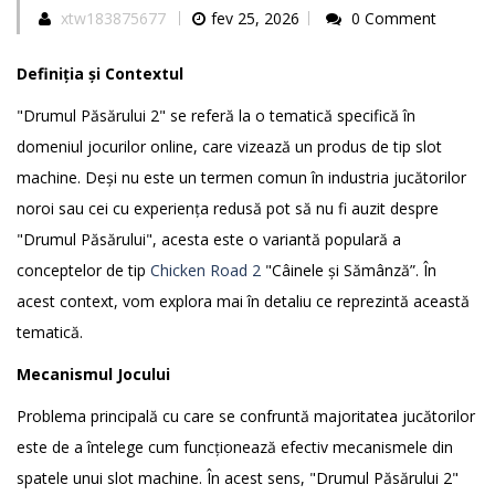
xtw183875677
fev 25, 2026
0 Comment
Definiția și Contextul
"Drumul Păsărului 2" se referă la o tematică specifică în
domeniul jocurilor online, care vizează un produs de tip slot
machine. Deși nu este un termen comun în industria jucătorilor
noroi sau cei cu experiența redusă pot să nu fi auzit despre
"Drumul Păsărului", acesta este o variantă populară a
conceptelor de tip
Chicken Road 2
"Câinele și Sămânză”. În
acest context, vom explora mai în detaliu ce reprezintă această
tematică.
Mecanismul Jocului
Problema principală cu care se confruntă majoritatea jucătorilor
este de a întelege cum funcționează efectiv mecanismele din
spatele unui slot machine. În acest sens, "Drumul Păsărului 2"