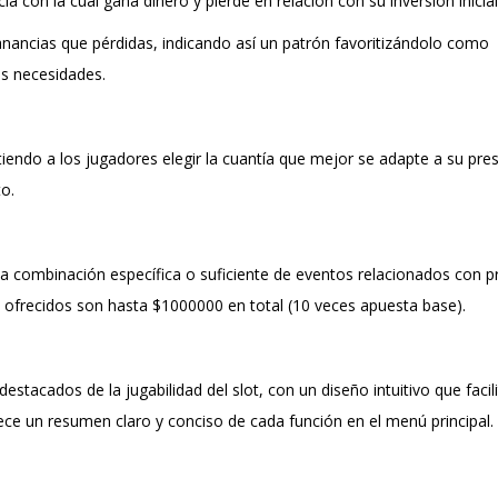
cia con la cual gana dinero y pierde en relación con su inversión inicial
anancias que pérdidas, indicando así un patrón favoritizándolo como
s necesidades.
tiendo a los jugadores elegir la cuantía que mejor se adapte a su pr
o.
na combinación específica o suficiente de eventos relacionados con 
ofrecidos son hasta $1000000 en total (10 veces apuesta base).
stacados de la jugabilidad del slot, con un diseño intuitivo que facili
frece un resumen claro y conciso de cada función en el menú principal.