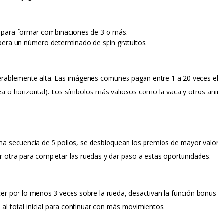
en para formar combinaciones de 3 o más.
 libera un número determinado de spin gratuitos.
derablemente alta. Las imágenes comunes pagan entre 1 a 20 veces 
ea o horizontal). Los símbolos más valiosos como la vaca y otros an
 una secuencia de 5 pollos, se desbloquean los premios de mayor valor
r otra para completar las ruedas y dar paso a estas oportunidades.
ecer por lo menos 3 veces sobre la rueda, desactivan la función bonus
l total inicial para continuar con más movimientos.