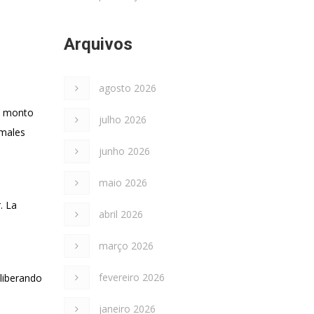
Arquivos
agosto 2026
el monto
julho 2026
imales
junho 2026
maio 2026
. La
abril 2026
março 2026
fevereiro 2026
 liberando
janeiro 2026