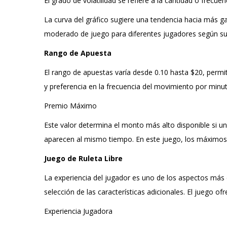
El grado de volatilidad se refiere a la cantidad o frecuen
La curva del gráfico sugiere una tendencia hacia más g
moderado de juego para diferentes jugadores según su
Rango de Apuesta
El rango de apuestas varía desde 0.10 hasta $20, permi
y preferencia en la frecuencia del movimiento por minut
Premio Máximo
Este valor determina el monto más alto disponible si u
aparecen al mismo tiempo. En este juego, los máximos 
Juego de Ruleta Libre
La experiencia del jugador es uno de los aspectos más de
selección de las características adicionales. El juego o
Experiencia Jugadora