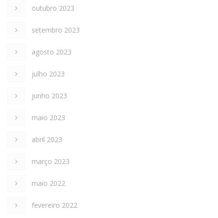
outubro 2023
setembro 2023
agosto 2023
julho 2023
junho 2023
maio 2023
abril 2023
março 2023
maio 2022
fevereiro 2022