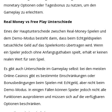
monetary Optionen oder Tagesbonus zu nutzen, um den
Gameplay zu erleichtern.
Real Money vs Free Play Unterschiede
Eines der Hauptunterscheide zwischen Real-Money-Spielen und
dem Demo-Modus besteht darin, dass beim Echtgeldspielen
tatsächliche Geld auf das Spielerkonto übertragen wird. Wenn
ein Spieler jedoch ohne Anfangsguthaben spielt, erhält er keinen
realen Wert für sein Spiel.
Es gibt auch Unterschiede im Gameplay selbst: bei den meisten
Online-Casinos gibt es bestimmte Einschränkungen oder
Bonusbedingungen beim Spielen mit Echtgeld, aber nicht beim
Demo-Modus. In einigen Fällen können Spieler jedoch nicht alle
Funktionen ausprobieren und müssen sich auf die verfügbaren
Optionen beschränken.