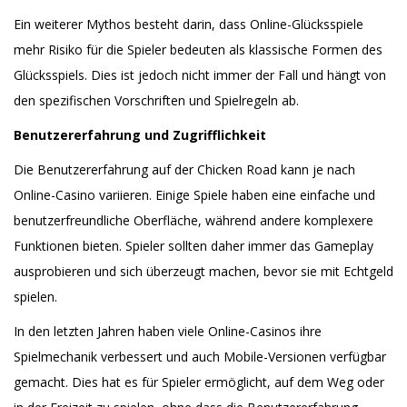
Ein weiterer Mythos besteht darin, dass Online-Glücksspiele
mehr Risiko für die Spieler bedeuten als klassische Formen des
Glücksspiels. Dies ist jedoch nicht immer der Fall und hängt von
den spezifischen Vorschriften und Spielregeln ab.
Benutzererfahrung und Zugrifflichkeit
Die Benutzererfahrung auf der Chicken Road kann je nach
Online-Casino variieren. Einige Spiele haben eine einfache und
benutzerfreundliche Oberfläche, während andere komplexere
Funktionen bieten. Spieler sollten daher immer das Gameplay
ausprobieren und sich überzeugt machen, bevor sie mit Echtgeld
spielen.
In den letzten Jahren haben viele Online-Casinos ihre
Spielmechanik verbessert und auch Mobile-Versionen verfügbar
gemacht. Dies hat es für Spieler ermöglicht, auf dem Weg oder