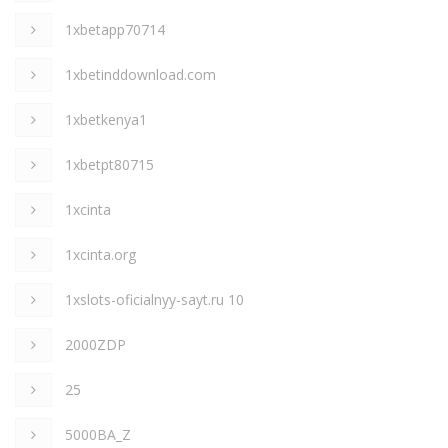
1xbetapp70714
1xbetinddownload.com
1xbetkenya1
1xbetpt80715
1xcinta
1xcinta.org
1xslots-oficialnyy-sayt.ru 10
2000ZDP
25
5000BA_Z