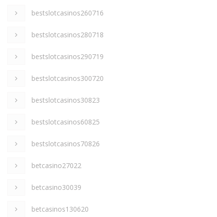
bestslotcasinos260716
bestslotcasinos280718
bestslotcasinos290719
bestslotcasinos300720
bestslotcasinos30823
bestslotcasinos60825
bestslotcasinos70826
betcasino27022
betcasino30039
betcasinos130620