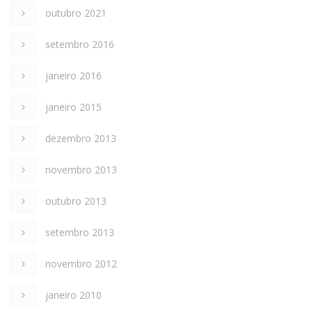
outubro 2021
setembro 2016
janeiro 2016
janeiro 2015
dezembro 2013
novembro 2013
outubro 2013
setembro 2013
novembro 2012
janeiro 2010