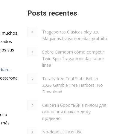
Posts recentes
Tragaperras Clásicas play uzu
o, muchos
Máquinas tragamonedas gratuito
lizados
emos sus
Sobre Gamdom cómo competir
Twin Spin Tragamonedas sobre
línea
rbare-
tosterona
Totally free Trial Slots British
2026 Gamble Free Harbors, No
Download
Секрети боротьби з пилом для
очищення вашого дому
ollo
щоденно
ia más
No-deposit Incentive