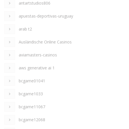
antartstudios806
apuestas-deportivas-uruguay
arab t2
Ausländische Online Casinos
aviamasters-casinos
aws generative ai 1
bcgame01041
bcgame1033
bcgame11067
bcgame12068