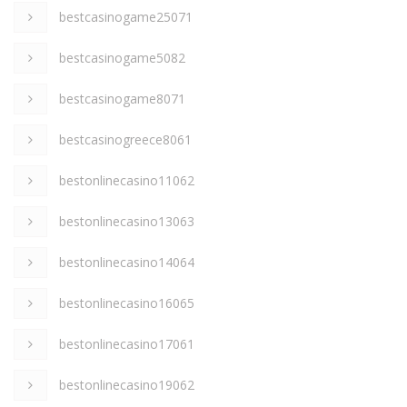
bestcasinogame25071
bestcasinogame5082
bestcasinogame8071
bestcasinogreece8061
bestonlinecasino11062
bestonlinecasino13063
bestonlinecasino14064
bestonlinecasino16065
bestonlinecasino17061
bestonlinecasino19062