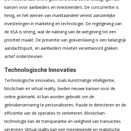
kansen voor aanbieders en investeerders. De concurrentie is
hevig, en het winnen van marktaandeel vereist aanzienlijke
investeringen in marketing en technologie. De regelgeving van
de KSA is streng, wat de naleving van de wetgeving tot een
prioriteit maakt. De preventie van gokverslaving is een belangrijk
aandachtspunt, en aanbieders moeten verantwoord gokken
actief ondersteunen.
Technologische Innovaties
Technologische innovaties, zoals kunstmatige intelligentie,
blockchain en virtual reality, bieden nieuwe kansen voor de
online gokmarkt. AI kan worden gebruikt om de
gebruikerservaring te personaliseren, fraude te detecteren en de
efficiëntie van de operaties te verbeteren. Blockchain-
technologie kan de transparantie en veiligheid van transacties
vergroten. Virtual reality kan een meeslepende en realistische