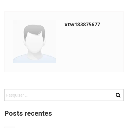
xtw183875677
Posts recentes