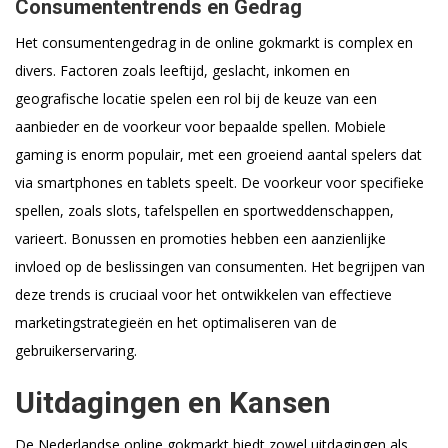
Consumententrends en Gedrag
Het consumentengedrag in de online gokmarkt is complex en
divers. Factoren zoals leeftijd, geslacht, inkomen en
geografische locatie spelen een rol bij de keuze van een
aanbieder en de voorkeur voor bepaalde spellen. Mobiele
gaming is enorm populair, met een groeiend aantal spelers dat
via smartphones en tablets speelt. De voorkeur voor specifieke
spellen, zoals slots, tafelspellen en sportweddenschappen,
varieert. Bonussen en promoties hebben een aanzienlijke
invloed op de beslissingen van consumenten. Het begrijpen van
deze trends is cruciaal voor het ontwikkelen van effectieve
marketingstrategieën en het optimaliseren van de
gebruikerservaring.
Uitdagingen en Kansen
De Nederlandse online gokmarkt biedt zowel uitdagingen als