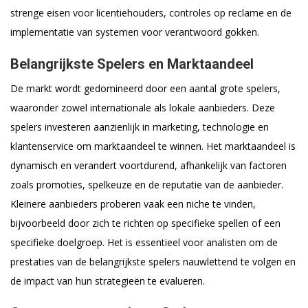
strenge eisen voor licentiehouders, controles op reclame en de
implementatie van systemen voor verantwoord gokken.
Belangrijkste Spelers en Marktaandeel
De markt wordt gedomineerd door een aantal grote spelers,
waaronder zowel internationale als lokale aanbieders. Deze
spelers investeren aanzienlijk in marketing, technologie en
klantenservice om marktaandeel te winnen. Het marktaandeel is
dynamisch en verandert voortdurend, afhankelijk van factoren
zoals promoties, spelkeuze en de reputatie van de aanbieder.
Kleinere aanbieders proberen vaak een niche te vinden,
bijvoorbeeld door zich te richten op specifieke spellen of een
specifieke doelgroep. Het is essentieel voor analisten om de
prestaties van de belangrijkste spelers nauwlettend te volgen en
de impact van hun strategieën te evalueren.