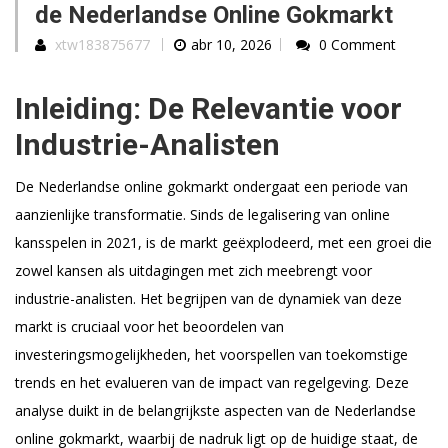
de Nederlandse Online Gokmarkt
xtw183875677
abr 10, 2026
0 Comment
Inleiding: De Relevantie voor
Industrie-Analisten
De Nederlandse online gokmarkt ondergaat een periode van
aanzienlijke transformatie. Sinds de legalisering van online
kansspelen in 2021, is de markt geëxplodeerd, met een groei die
zowel kansen als uitdagingen met zich meebrengt voor
industrie-analisten. Het begrijpen van de dynamiek van deze
markt is cruciaal voor het beoordelen van
investeringsmogelijkheden, het voorspellen van toekomstige
trends en het evalueren van de impact van regelgeving. Deze
analyse duikt in de belangrijkste aspecten van de Nederlandse
online gokmarkt, waarbij de nadruk ligt op de huidige staat, de