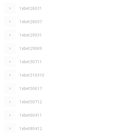
1xbet26031
1xbet26037
1xbet29031
1xbet29069
1xbet30711
1xbet310310
1xbet50617
1xbet50712
1xbet60411
1xbet80412