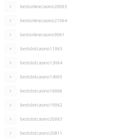
bestonlinecasino20063
bestonlinecasino21064
bestonlinecasino9061
bestslotcasino11063
bestslotcasino13064
bestslotcasino14065
bestslotcasino16066
bestslotcasino19062
bestslotcasino20063
bestslotcasino20811