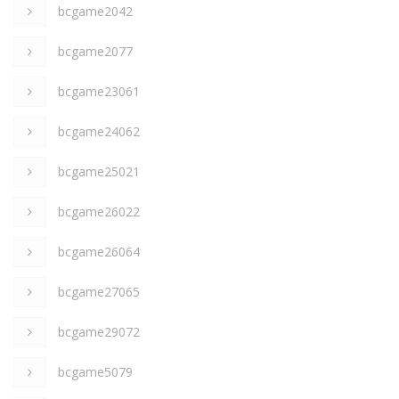
bcgame2042
bcgame2077
bcgame23061
bcgame24062
bcgame25021
bcgame26022
bcgame26064
bcgame27065
bcgame29072
bcgame5079