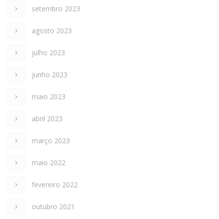
setembro 2023
agosto 2023
julho 2023
junho 2023
maio 2023
abril 2023
março 2023
maio 2022
fevereiro 2022
outubro 2021