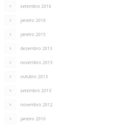
setembro 2016
janeiro 2016
janeiro 2015
dezembro 2013
novembro 2013
outubro 2013
setembro 2013
novembro 2012
janeiro 2010