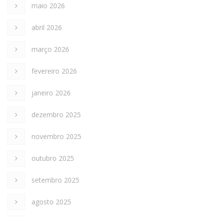
maio 2026
abril 2026
março 2026
fevereiro 2026
janeiro 2026
dezembro 2025
novembro 2025
outubro 2025
setembro 2025
agosto 2025