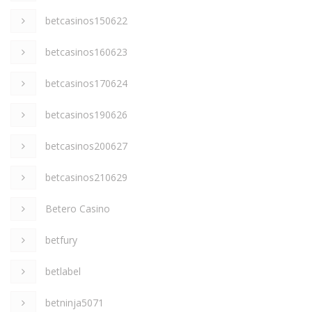
betcasinos150622
betcasinos160623
betcasinos170624
betcasinos190626
betcasinos200627
betcasinos210629
Betero Casino
betfury
betlabel
betninja5071