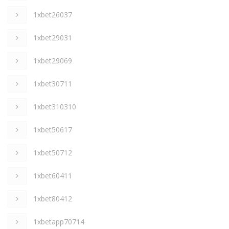
1xbet26037
1xbet29031
1xbet29069
1xbet30711
1xbet310310
1xbet50617
1xbet50712
1xbet60411
1xbet80412
1xbetapp70714