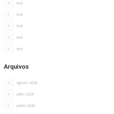
test
test
test
test
test
Arquivos
agosto 2026
julho 2026
junho 2026