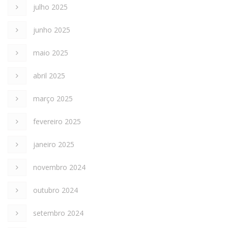
julho 2025
junho 2025
maio 2025
abril 2025
março 2025
fevereiro 2025
janeiro 2025
novembro 2024
outubro 2024
setembro 2024