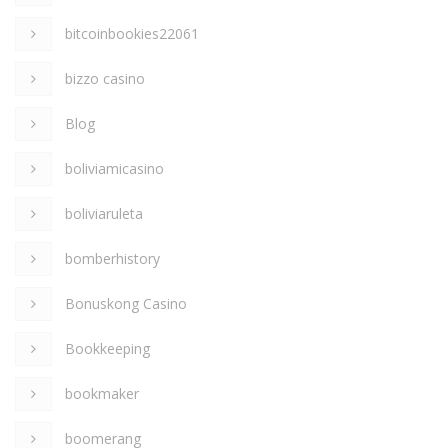
bitcoinbookies22061
bizzo casino
Blog
boliviamicasino
boliviaruleta
bomberhistory
Bonuskong Casino
Bookkeeping
bookmaker
boomerang