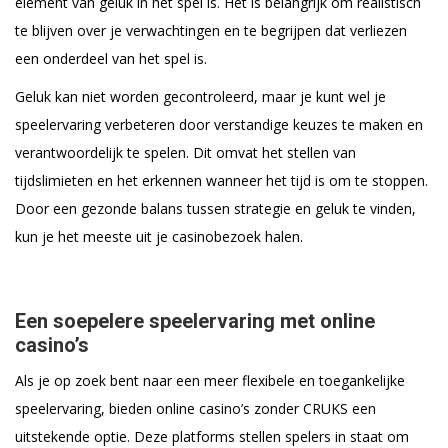
element van geluk in het spel is. Het is belangrijk om realistisch
te blijven over je verwachtingen en te begrijpen dat verliezen
een onderdeel van het spel is.
Geluk kan niet worden gecontroleerd, maar je kunt wel je
speelervaring verbeteren door verstandige keuzes te maken en
verantwoordelijk te spelen. Dit omvat het stellen van
tijdslimieten en het erkennen wanneer het tijd is om te stoppen.
Door een gezonde balans tussen strategie en geluk te vinden,
kun je het meeste uit je casinobezoek halen.
Een soepelere speelervaring met online
casino’s
Als je op zoek bent naar een meer flexibele en toegankelijke
speelervaring, bieden online casino’s zonder CRUKS een
uitstekende optie. Deze platforms stellen spelers in staat om