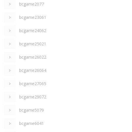
bcgame2077
bcgame23061
bcgame24062
bcgame25021
bcgame26022
bcgame26064
bcgame27065
bcgame29072
bcgame5079
bcgame6041