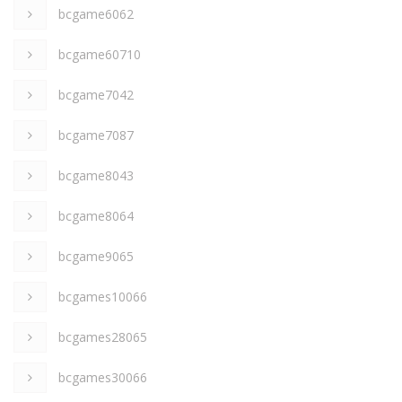
bcgame6062
bcgame60710
bcgame7042
bcgame7087
bcgame8043
bcgame8064
bcgame9065
bcgames10066
bcgames28065
bcgames30066