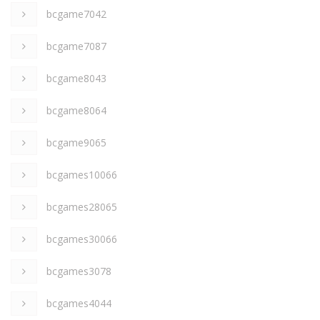
bcgame7042
bcgame7087
bcgame8043
bcgame8064
bcgame9065
bcgames10066
bcgames28065
bcgames30066
bcgames3078
bcgames4044