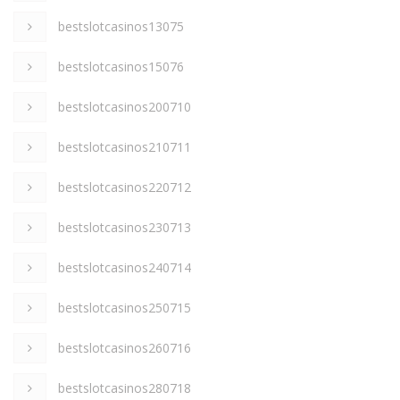
bestslotcasinos13075
bestslotcasinos15076
bestslotcasinos200710
bestslotcasinos210711
bestslotcasinos220712
bestslotcasinos230713
bestslotcasinos240714
bestslotcasinos250715
bestslotcasinos260716
bestslotcasinos280718