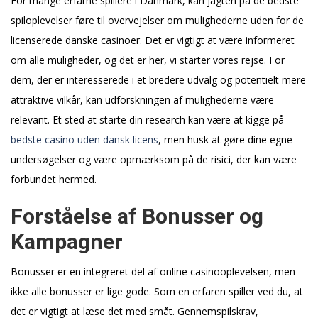
For mange erfarne spillere i Danmark, kan jagten på de bedste
spiloplevelser føre til overvejelser om mulighederne uden for de
licenserede danske casinoer. Det er vigtigt at være informeret
om alle muligheder, og det er her, vi starter vores rejse. For
dem, der er interesserede i et bredere udvalg og potentielt mere
attraktive vilkår, kan udforskningen af mulighederne være
relevant. Et sted at starte din research kan være at kigge på
bedste casino uden dansk licens
, men husk at gøre dine egne
undersøgelser og være opmærksom på de risici, der kan være
forbundet hermed.
Forståelse af Bonusser og
Kampagner
Bonusser er en integreret del af online casinooplevelsen, men
ikke alle bonusser er lige gode. Som en erfaren spiller ved du, at
det er vigtigt at læse det med småt. Gennemspilskrav,