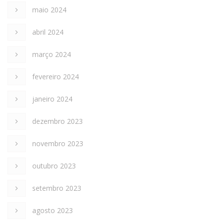
maio 2024
abril 2024
março 2024
fevereiro 2024
janeiro 2024
dezembro 2023
novembro 2023
outubro 2023
setembro 2023
agosto 2023