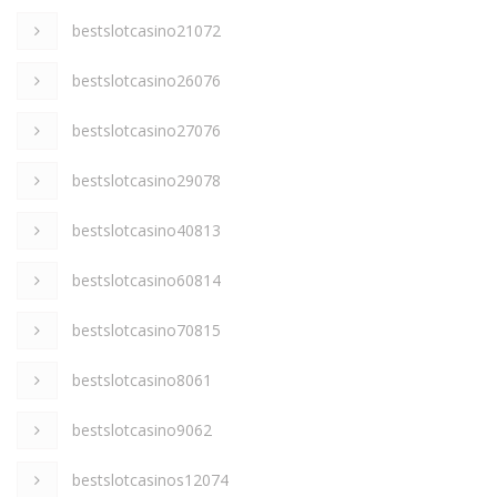
bestslotcasino21072
bestslotcasino26076
bestslotcasino27076
bestslotcasino29078
bestslotcasino40813
bestslotcasino60814
bestslotcasino70815
bestslotcasino8061
bestslotcasino9062
bestslotcasinos12074