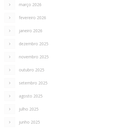
março 2026
fevereiro 2026
janeiro 2026
dezembro 2025
novembro 2025
outubro 2025
setembro 2025
agosto 2025
julho 2025
junho 2025