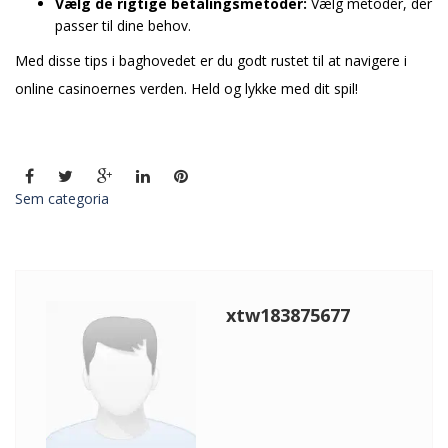
Vælg de rigtige betalingsmetoder:
Vælg metoder, der
passer til dine behov.
Med disse tips i baghovedet er du godt rustet til at navigere i
online casinoernes verden. Held og lykke med dit spil!
Sem categoria
xtw183875677