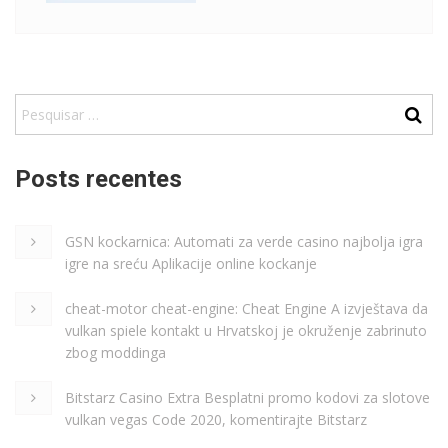
Posts recentes
GSN kockarnica: Automati za verde casino najbolja igra
igre na sreću Aplikacije online kockanje
cheat-motor cheat-engine: Cheat Engine A izvještava da
vulkan spiele kontakt u Hrvatskoj je okruženje zabrinuto
zbog moddinga
Bitstarz Casino Extra Besplatni promo kodovi za slotove
vulkan vegas Code 2020, komentirajte Bitstarz