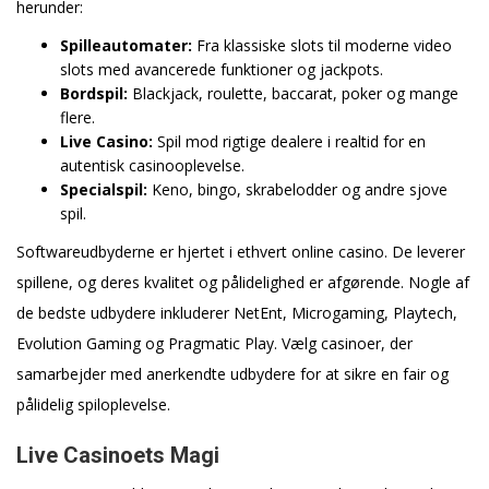
herunder:
Spilleautomater:
Fra klassiske slots til moderne video
slots med avancerede funktioner og jackpots.
Bordspil:
Blackjack, roulette, baccarat, poker og mange
flere.
Live Casino:
Spil mod rigtige dealere i realtid for en
autentisk casinooplevelse.
Specialspil:
Keno, bingo, skrabelodder og andre sjove
spil.
Softwareudbyderne er hjertet i ethvert online casino. De leverer
spillene, og deres kvalitet og pålidelighed er afgørende. Nogle af
de bedste udbydere inkluderer NetEnt, Microgaming, Playtech,
Evolution Gaming og Pragmatic Play. Vælg casinoer, der
samarbejder med anerkendte udbydere for at sikre en fair og
pålidelig spiloplevelse.
Live Casinoets Magi