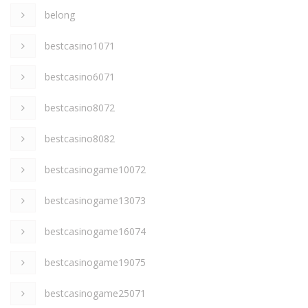
belong
bestcasino1071
bestcasino6071
bestcasino8072
bestcasino8082
bestcasinogame10072
bestcasinogame13073
bestcasinogame16074
bestcasinogame19075
bestcasinogame25071