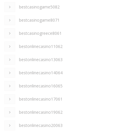
bestcasinogame5082
bestcasinogame8071
bestcasinogreece8061
bestonlinecasino11062
bestonlinecasino13063
bestonlinecasino14064
bestonlinecasino16065
bestonlinecasino17061
bestonlinecasino19062
bestonlinecasino20063