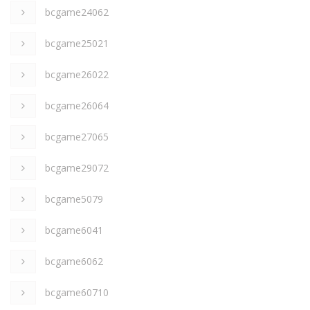
bcgame24062
bcgame25021
bcgame26022
bcgame26064
bcgame27065
bcgame29072
bcgame5079
bcgame6041
bcgame6062
bcgame60710