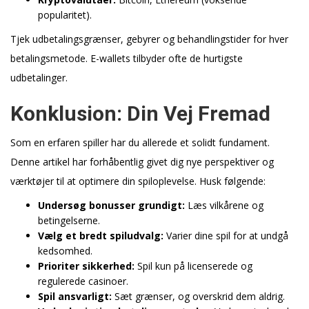
popularitet).
Tjek udbetalingsgrænser, gebyrer og behandlingstider for hver
betalingsmetode. E-wallets tilbyder ofte de hurtigste
udbetalinger.
Konklusion: Din Vej Fremad
Som en erfaren spiller har du allerede et solidt fundament.
Denne artikel har forhåbentlig givet dig nye perspektiver og
værktøjer til at optimere din spiloplevelse. Husk følgende:
Undersøg bonusser grundigt:
Læs vilkårene og
betingelserne.
Vælg et bredt spiludvalg:
Varier dine spil for at undgå
kedsomhed.
Prioriter sikkerhed:
Spil kun på licenserede og
regulerede casinoer.
Spil ansvarligt:
Sæt grænser, og overskrid dem aldrig.