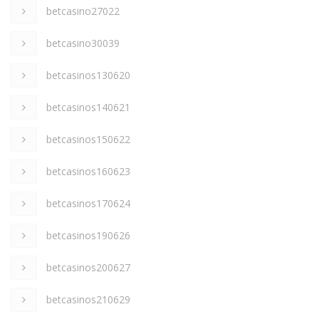
betcasino27022
betcasino30039
betcasinos130620
betcasinos140621
betcasinos150622
betcasinos160623
betcasinos170624
betcasinos190626
betcasinos200627
betcasinos210629