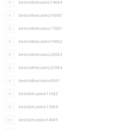
bestonlinecasino14064
bestonlinecasino16065
bestonlinecasino17061
bestonlinecasino19062
bestonlinecasino20063
bestonlinecasino21064
bestonlinecasino9061
bestslotcasino11063
bestslotcasino13064
bestslotcasino14065