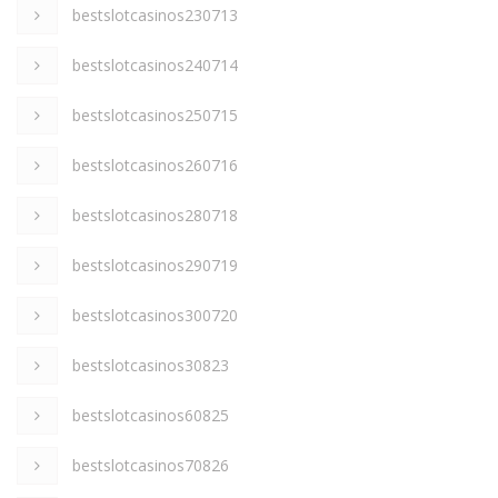
bestslotcasinos230713
bestslotcasinos240714
bestslotcasinos250715
bestslotcasinos260716
bestslotcasinos280718
bestslotcasinos290719
bestslotcasinos300720
bestslotcasinos30823
bestslotcasinos60825
bestslotcasinos70826