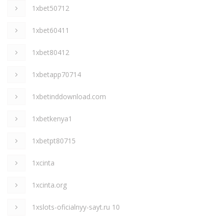
1xbet50712
1xbet60411
1xbet80412
1xbetapp70714
1xbetinddownload.com
1xbetkenya1
1xbetpt80715
1xcinta
1xcinta.org
1xslots-oficialnyy-sayt.ru 10