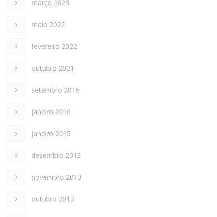
março 2023
maio 2022
fevereiro 2022
outubro 2021
setembro 2016
janeiro 2016
janeiro 2015
dezembro 2013
novembro 2013
outubro 2013