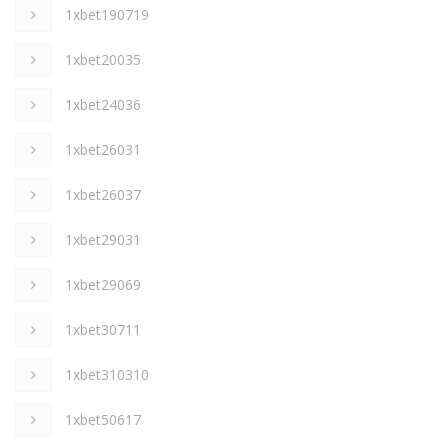
1xbet190719
1xbet20035
1xbet24036
1xbet26031
1xbet26037
1xbet29031
1xbet29069
1xbet30711
1xbet310310
1xbet50617