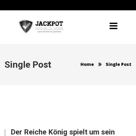
Single Post
Home
Single Post
Der Reiche König spielt um sein