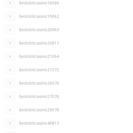
bestslotcasino16066
bestslotcasino19062
bestslotcasino20063
bestslotcasino20811
bestslotcasino21064
bestslotcasino21072
bestslotcasino26076
bestslotcasino27076
bestslotcasino29078
bestslotcasino40813