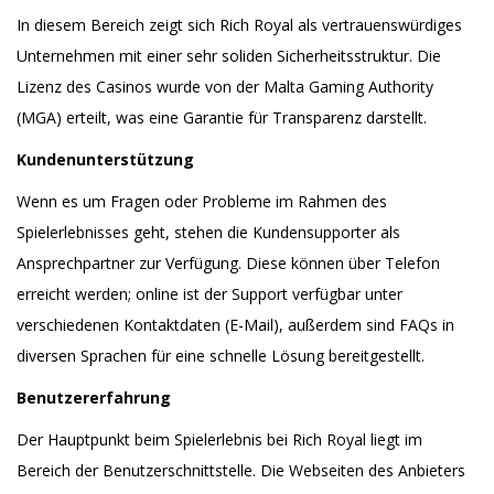
In diesem Bereich zeigt sich Rich Royal als vertrauenswürdiges
Unternehmen mit einer sehr soliden Sicherheitsstruktur. Die
Lizenz des Casinos wurde von der Malta Gaming Authority
(MGA) erteilt, was eine Garantie für Transparenz darstellt.
Kundenunterstützung
Wenn es um Fragen oder Probleme im Rahmen des
Spielerlebnisses geht, stehen die Kundensupporter als
Ansprechpartner zur Verfügung. Diese können über Telefon
erreicht werden; online ist der Support verfügbar unter
verschiedenen Kontaktdaten (E-Mail), außerdem sind FAQs in
diversen Sprachen für eine schnelle Lösung bereitgestellt.
Benutzererfahrung
Der Hauptpunkt beim Spielerlebnis bei Rich Royal liegt im
Bereich der Benutzerschnittstelle. Die Webseiten des Anbieters