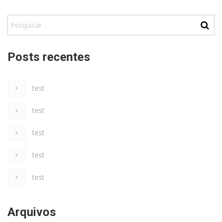
Posts recentes
test
test
test
test
test
Arquivos