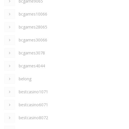
bcgame9065
bcgames10066
bcgames28065
bcgames30066
bcgames3078
bcgames4044
belong
bestcasino1071
bestcasino6071
bestcasino8072