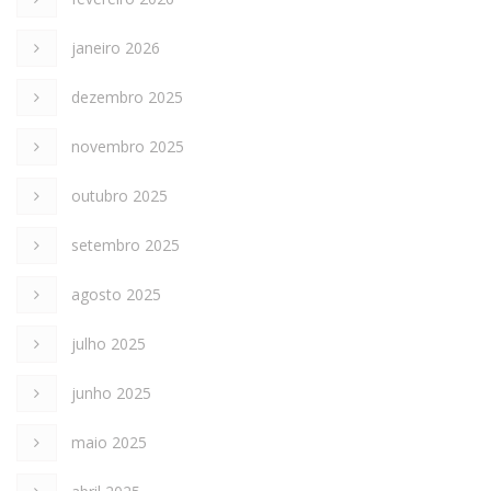
janeiro 2026
dezembro 2025
novembro 2025
outubro 2025
setembro 2025
agosto 2025
julho 2025
junho 2025
maio 2025