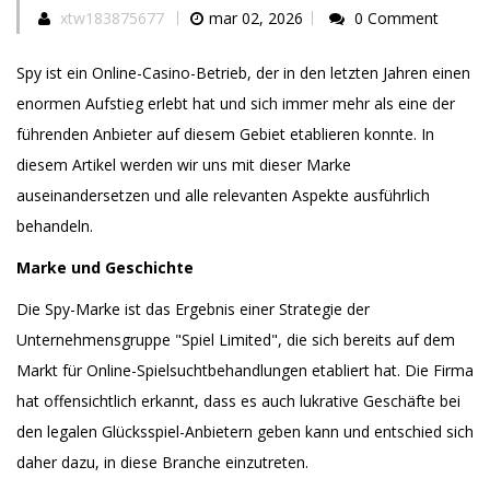
xtw183875677
mar 02, 2026
0 Comment
Spy ist ein Online-Casino-Betrieb, der in den letzten Jahren einen
enormen Aufstieg erlebt hat und sich immer mehr als eine der
führenden Anbieter auf diesem Gebiet etablieren konnte. In
diesem Artikel werden wir uns mit dieser Marke
auseinandersetzen und alle relevanten Aspekte ausführlich
behandeln.
Marke und Geschichte
Die Spy-Marke ist das Ergebnis einer Strategie der
Unternehmensgruppe "Spiel Limited", die sich bereits auf dem
Markt für Online-Spielsuchtbehandlungen etabliert hat. Die Firma
hat offensichtlich erkannt, dass es auch lukrative Geschäfte bei
den legalen Glücksspiel-Anbietern geben kann und entschied sich
daher dazu, in diese Branche einzutreten.