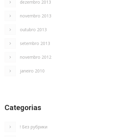
dezembro 2013
novembro 2013
outubro 2013
setembro 2013
novembro 2012
janeiro 2010
Categorias
! Без рубрики