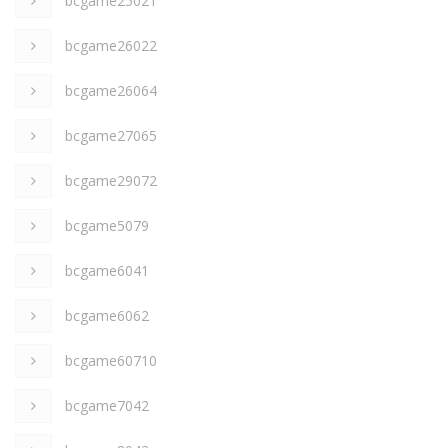
bcgame25021
bcgame26022
bcgame26064
bcgame27065
bcgame29072
bcgame5079
bcgame6041
bcgame6062
bcgame60710
bcgame7042