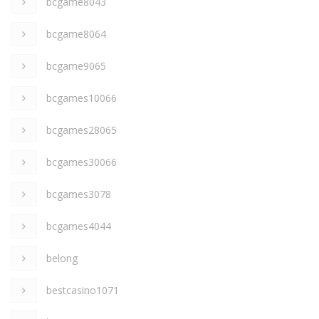
bcgame8043
bcgame8064
bcgame9065
bcgames10066
bcgames28065
bcgames30066
bcgames3078
bcgames4044
belong
bestcasino1071