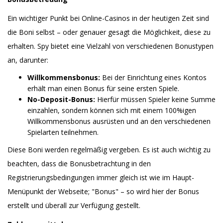
Ein wichtiger Punkt bei Online-Casinos in der heutigen Zeit sind
die Boni selbst – oder genauer gesagt die Möglichkeit, diese zu
erhalten. Spy bietet eine Vielzahl von verschiedenen Bonustypen
an, darunter:
Willkommensbonus:
Bei der Einrichtung eines Kontos
erhält man einen Bonus für seine ersten Spiele.
No-Deposit-Bonus:
Hierfür müssen Spieler keine Summe
einzahlen, sondern können sich mit einem 100%igen
Willkommensbonus ausrüsten und an den verschiedenen
Spielarten teilnehmen.
Diese Boni werden regelmäßig vergeben. Es ist auch wichtig zu
beachten, dass die Bonusbetrachtung in den
Registrierungsbedingungen immer gleich ist wie im Haupt-
Menüpunkt der Webseite; "Bonus" – so wird hier der Bonus
erstellt und überall zur Verfügung gestellt.