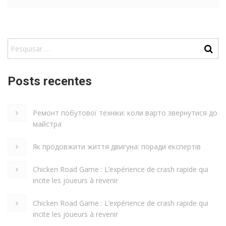
Posts recentes
Ремонт побутової техніки: коли варто звернутися до
майстра
Як продовжити життя двигуна: поради експертів
Chicken Road Game : L’expérience de crash rapide qui
incite les joueurs à revenir
Chicken Road Game : L’expérience de crash rapide qui
incite les joueurs à revenir