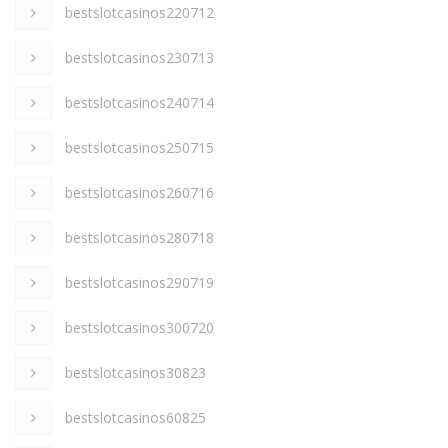
bestslotcasinos220712
bestslotcasinos230713
bestslotcasinos240714
bestslotcasinos250715
bestslotcasinos260716
bestslotcasinos280718
bestslotcasinos290719
bestslotcasinos300720
bestslotcasinos30823
bestslotcasinos60825