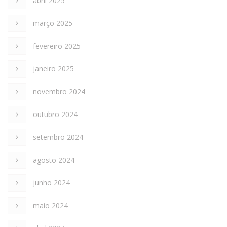
abril 2025
março 2025
fevereiro 2025
janeiro 2025
novembro 2024
outubro 2024
setembro 2024
agosto 2024
junho 2024
maio 2024