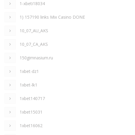
1-xbeti18034
1) 157190 links Mix Casino DONE
10_07_AU_AKS
10_07_CA_AKS
150gimnasium.ru
1xbet-dz1
1xbet-lk1
1xbet140717
1xbet15031
1xbet16062