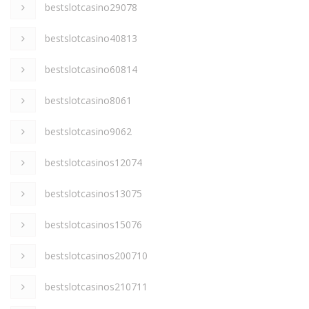
bestslotcasino29078
bestslotcasino40813
bestslotcasino60814
bestslotcasino8061
bestslotcasino9062
bestslotcasinos12074
bestslotcasinos13075
bestslotcasinos15076
bestslotcasinos200710
bestslotcasinos210711