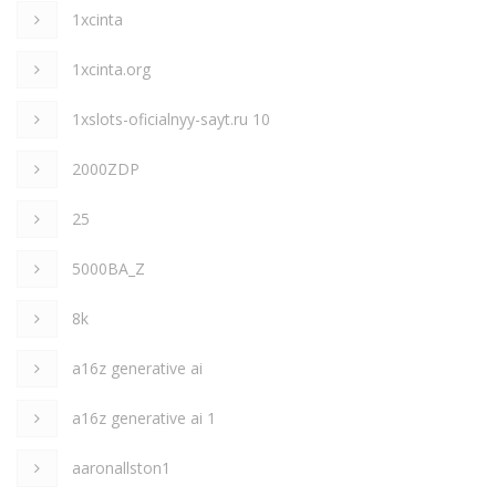
1xcinta
1xcinta.org
1xslots-oficialnyy-sayt.ru 10
2000ZDP
25
5000BA_Z
8k
a16z generative ai
a16z generative ai 1
aaronallston1