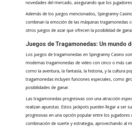
novedades del mercado, asegurando que los jugadores
Además de los juegos mencionados, Spingranny Casino 
combinan la emoción de las máquinas tragamonedas con
otros juegos de azar que ofrecen la posibilidad de gan
Juegos de Tragamonedas: Un mundo de
Los juegos de tragamonedas en Spingranny Casino son 
modernas tragamonedas de video con cinco o más carret
como la aventura, la fantasía, la historia, y la cultur
tragamonedas incluyen funciones especiales, como giros
posibilidades de ganar.
Las tragamonedas progresivas son una atracción espec
realizan apuestas. Estos jackpots pueden llegar a ser s
progresivas en una opción popular entre los jugadores 
combinación de suerte y estrategia, aprovechando al má