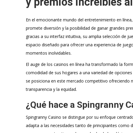
y premios increíbles a
En el emocionante mundo del entretenimiento en línea
promete diversión y la posibilidad de ganar grandes pr
gracias a su interfaz intuitiva, su amplia selección de 
espacio diseñado para ofrecer una experiencia de juego
momentos inolvidables.
El auge de los casinos en línea ha transformado la for
comodidad de sus hogares a una variedad de opciones q
se posiciona en este mercado competitivo ofreciendo 
transparencia y la equidad.
¿Qué hace a Spingranny C
Spingranny Casino se distingue por su enfoque centrado
adapta a las necesidades tanto de principiantes como 