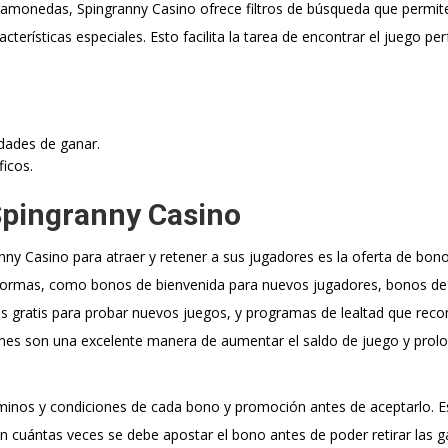
agamonedas, Spingranny Casino ofrece filtros de búsqueda que permit
erísticas especiales. Esto facilita la tarea de encontrar el juego per
dades de ganar.
ficos.
Spingranny Casino
anny Casino para atraer y retener a sus jugadores es la oferta de bon
 formas, como bonos de bienvenida para nuevos jugadores, bonos de
ros gratis para probar nuevos juegos, y programas de lealtad que re
nes son una excelente manera de aumentar el saldo de juego y prolo
minos y condiciones de cada bono y promoción antes de aceptarlo. E
can cuántas veces se debe apostar el bono antes de poder retirar las 