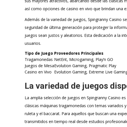
sus mayores atractivos, abarcando desde las clásicas 
así como opciones de casino en vivo que brindan una e
Además de la variedad de juegos, Spingranny Casino se
seguridad de última generación para proteger la inform
juegos sean justos y aleatorios. Esta dedicación a la in
usuarios.
Tipo de Juego
Proveedores Principales
Tragamonedas
NetEnt, Microgaming, Play’n GO
Juegos de Mesa
Evolution Gaming, Pragmatic Play
Casino en Vivo
Evolution Gaming, Extreme Live Gamin
La variedad de juegos disp
La amplia selección de juegos en Spingranny Casino es 
clásicas máquinas tragamonedas con temas variados y 
ruleta y el baccarat. Para aquellos que buscan una exper
transmitidos en tiempo real desde estudios profesional