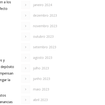
en a los
janeiro 2024
fecto
dezembro 2023
novembro 2023
outubro 2023
setembro 2023
agosto 2023
os y
 depósito
julho 2023
compensan
junho 2023
ngar la
maio 2023
stos
abril 2023
ganancias