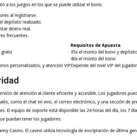
o a los juegos en los que se puede utilizar el bono.
res al registrarse.
l depósito realizado.
tar dinero real.
es frecuentes.
Requisitos de Apuesta
gratis
35x el monto del bono y depósit
40x el monto del bono
nos personalizados, y atención VIP
Depende del nivel VIP del jugador
ridad
rvicio de atención al cliente eficiente y accesible. Los jugadores pue
ales, como el chat en vivo, el correo electrónico, y una sección de p
El equipo de soporte está disponible las 24 horas del día, los 7 día
que puedan tener los jugadores.
nny Casino. El casino utiliza tecnología de encriptación de última ge