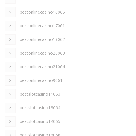
bestonlinecasino16065
bestonlinecasino17061
bestonlinecasino19062
bestonlinecasino20063
bestonlinecasino21064
bestonlinecasino9061
bestslotcasino11063
bestslotcasino13064
bestslotcasino14065
bestslotcasino16066