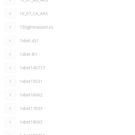
10_07_CA_AKS
150gimnasium.ru
1xbet-dz1
1xbet-lk1
1xbet140717
1xbet15031
1xbet16062
1xbet17033
1xbet18063