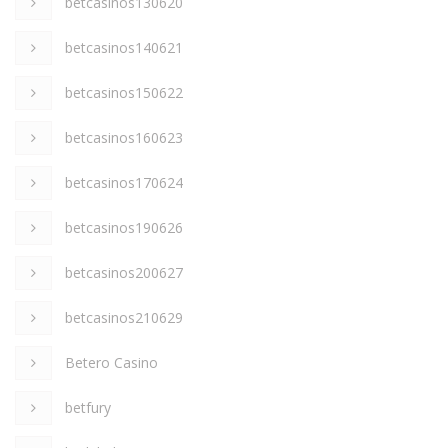
betcasinos130620
betcasinos140621
betcasinos150622
betcasinos160623
betcasinos170624
betcasinos190626
betcasinos200627
betcasinos210629
Betero Casino
betfury