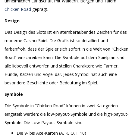
unheimlichen Landschaft mit Wäldern, Bergen und Tälern
Chicken Road
geprägt.
Design
Das Design des Slots ist ein atemberaubendes Zeichen für das
moderne Casino-Spiel. Die Grafik ist so detailliert und
farbenfroh, dass der Spieler sich sofort in die Welt von "Chicken
Road" einschreiben kann. Die Symbole auf dem Spielplan sind
alle liebevoll entworfen und stellen Charaktere wie Farmer,
Hunde, Katzen und Vögel dar. Jedes Symbol hat auch eine
besondere Geschichte oder Bedeutung im Spiel.
Symbole
Die Symbole in "Chicken Road" können in zwei Kategorien
eingeteilt werden: die low-payout-Symbole und die high-payout-
Symbole. Die Low-Payout-Symbole sind:
Die 9- bis Ace-Karten (A, K, Q, J, 10)