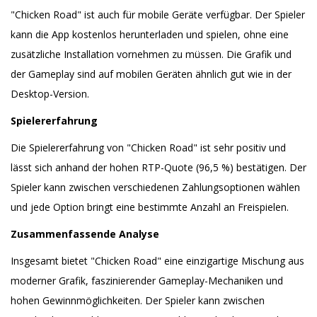
"Chicken Road" ist auch für mobile Geräte verfügbar. Der Spieler
kann die App kostenlos herunterladen und spielen, ohne eine
zusätzliche Installation vornehmen zu müssen. Die Grafik und
der Gameplay sind auf mobilen Geräten ähnlich gut wie in der
Desktop-Version.
Spielererfahrung
Die Spielererfahrung von "Chicken Road" ist sehr positiv und
lässt sich anhand der hohen RTP-Quote (96,5 %) bestätigen. Der
Spieler kann zwischen verschiedenen Zahlungsoptionen wählen
und jede Option bringt eine bestimmte Anzahl an Freispielen.
Zusammenfassende Analyse
Insgesamt bietet "Chicken Road" eine einzigartige Mischung aus
moderner Grafik, faszinierender Gameplay-Mechaniken und
hohen Gewinnmöglichkeiten. Der Spieler kann zwischen