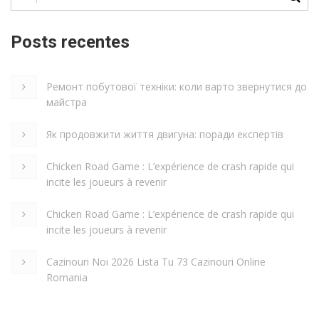
Posts recentes
Ремонт побутової техніки: коли варто звернутися до
майстра
Як продовжити життя двигуна: поради експертів
Chicken Road Game : L’expérience de crash rapide qui
incite les joueurs à revenir
Chicken Road Game : L’expérience de crash rapide qui
incite les joueurs à revenir
Cazinouri Noi 2026 Lista Tu 73 Cazinouri Online
Romania