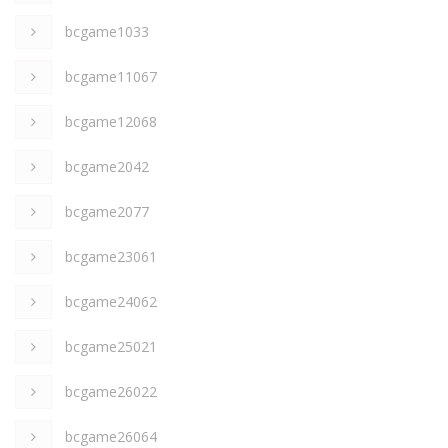
bcgame1033
bcgame11067
bcgame12068
bcgame2042
bcgame2077
bcgame23061
bcgame24062
bcgame25021
bcgame26022
bcgame26064