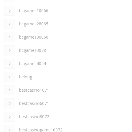
bcgames10066
bcgames28065
bcgames30066
bcgames3078
bcgames4044
belong
bestcasino1071
bestcasino6071
bestcasino8072
bestcasinogame10072