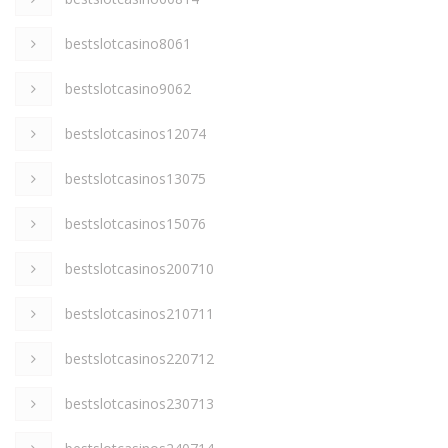
bestslotcasino8061
bestslotcasino9062
bestslotcasinos12074
bestslotcasinos13075
bestslotcasinos15076
bestslotcasinos200710
bestslotcasinos210711
bestslotcasinos220712
bestslotcasinos230713