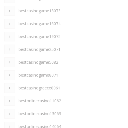
bestcasinogame13073
bestcasinogame16074
bestcasinogame19075
bestcasinogame25071
bestcasinogame5082
bestcasinogame8071
bestcasinogreece8061
bestonlinecasino11062
bestonlinecasino13063
bestonlinecasino14064