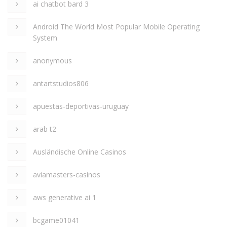
ai chatbot bard 3
Android The World Most Popular Mobile Operating
System
anonymous
antartstudios806
apuestas-deportivas-uruguay
arab t2
Ausländische Online Casinos
aviamasters-casinos
aws generative ai 1
bcgame01041