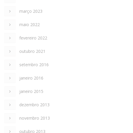
março 2023
maio 2022
fevereiro 2022
outubro 2021
setembro 2016
janeiro 2016
janeiro 2015
dezembro 2013
novembro 2013
outubro 2013