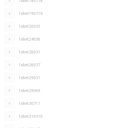
1xbet180718
1xbet190719
1xbet20035
1xbet24036
1xbet26031
1xbet26037
1xbet29031
1xbet29069
1xbet30711
1xbet310310