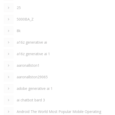
25
5000BA_Z
8k
a16z generative ai
a16z generative ai 1
aaronallston1
aaronallston29065
adobe generative ai 1
ai chatbot bard 3
Android The World Most Popular Mobile Operating