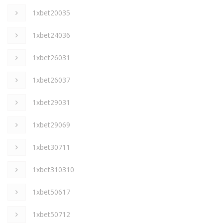
1xbet20035
1xbet24036
1xbet26031
1xbet26037
1xbet29031
1xbet29069
1xbet30711
1xbet310310
1xbet50617
1xbet50712