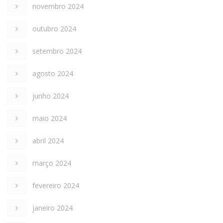
novembro 2024
outubro 2024
setembro 2024
agosto 2024
junho 2024
maio 2024
abril 2024
março 2024
fevereiro 2024
janeiro 2024