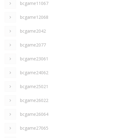
bcgame11067
bcgame12068
bcgame2042
bcgame2077
bcgame23061
bcgame24062
bcgame25021
bcgame26022
bcgame26064
bcgame27065