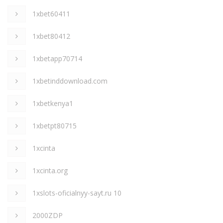
1xbet60411
1xbet80412
1xbetapp70714
1xbetinddownload.com
1xbetkenya1
1xbetpt80715
1xcinta
1xcinta.org
1xslots-oficialnyy-sayt.ru 10
2000ZDP