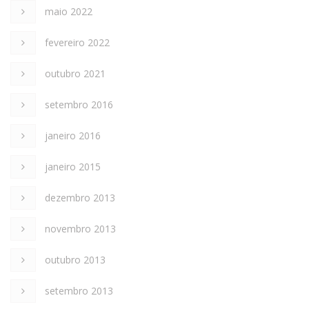
maio 2022
fevereiro 2022
outubro 2021
setembro 2016
janeiro 2016
janeiro 2015
dezembro 2013
novembro 2013
outubro 2013
setembro 2013