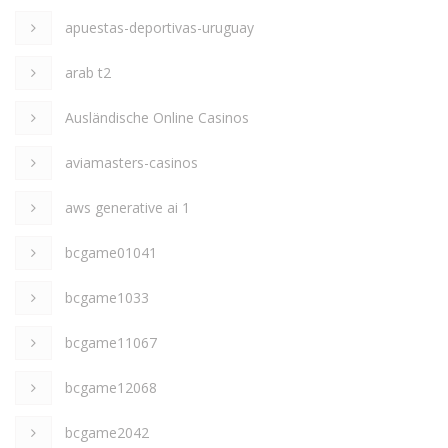
apuestas-deportivas-uruguay
arab t2
Ausländische Online Casinos
aviamasters-casinos
aws generative ai 1
bcgame01041
bcgame1033
bcgame11067
bcgame12068
bcgame2042