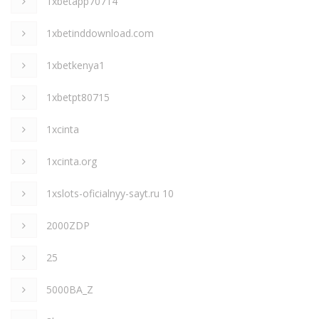
1xbetapp70714
1xbetinddownload.com
1xbetkenya1
1xbetpt80715
1xcinta
1xcinta.org
1xslots-oficialnyy-sayt.ru 10
2000ZDP
25
5000BA_Z