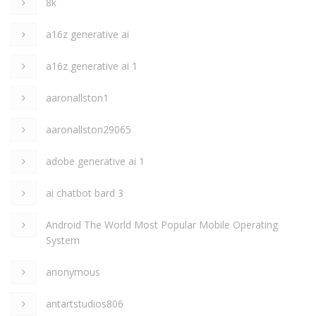
8k
a16z generative ai
a16z generative ai 1
aaronallston1
aaronallston29065
adobe generative ai 1
ai chatbot bard 3
Android The World Most Popular Mobile Operating
System
anonymous
antartstudios806