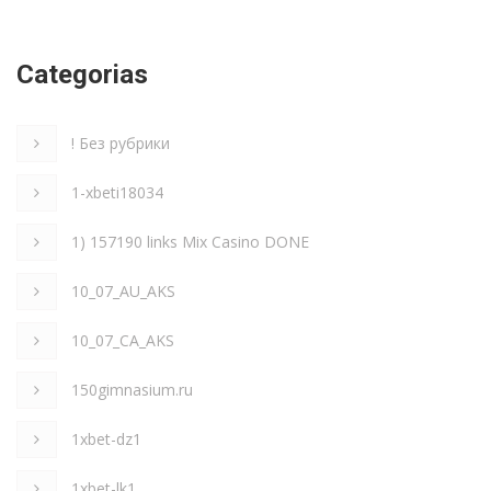
Categorias
! Без рубрики
1-xbeti18034
1) 157190 links Mix Casino DONE
10_07_AU_AKS
10_07_CA_AKS
150gimnasium.ru
1xbet-dz1
1xbet-lk1