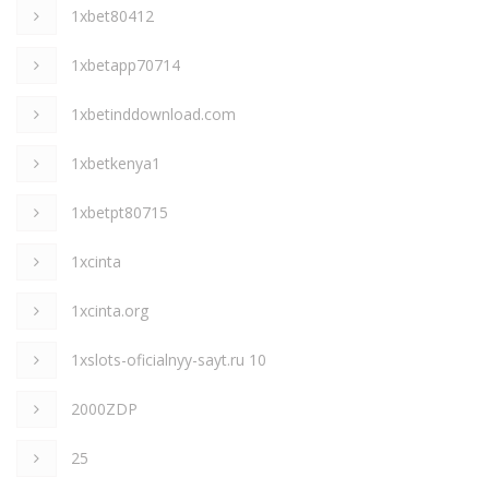
1xbet80412
1xbetapp70714
1xbetinddownload.com
1xbetkenya1
1xbetpt80715
1xcinta
1xcinta.org
1xslots-oficialnyy-sayt.ru 10
2000ZDP
25