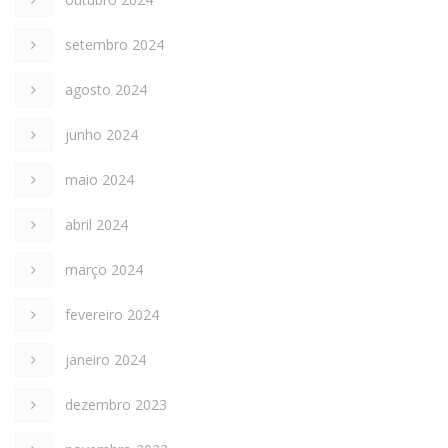
setembro 2024
agosto 2024
junho 2024
maio 2024
abril 2024
março 2024
fevereiro 2024
janeiro 2024
dezembro 2023