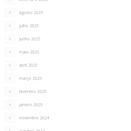
agosto 2025
julho 2025
junho 2025
maio 2025
abril 2025
março 2025
fevereiro 2025
janeiro 2025
novembro 2024
outubro 2024