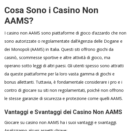
Cosa Sono i Casino Non
AAMS?
I casino non AAMS sono piattaforme di gioco d’azzardo che non
sono autorizzate o regolamentate dall’Agenzia delle Dogane e
dei Monopoli (AAMS) in Italia. Questi siti offrono giochi da
casinò, scommesse sportive e altre attività di gioco, ma
operano sotto leggi di altri paesi. Gli utenti spesso sono attratti
da queste piattaforme per la loro vasta gamma di giochi e
bonus allettanti. Tuttavia, è fondamentale considerare i pro e i
contro di giocare su siti non regolamentati, poiché non offrono
le stesse garanzie di sicurezza e protezione come quelli AAMS.
Vantaggi e Svantaggi dei Casino Non AAMS
Giocare su casino non AAMS ha i suoi vantaggi e svantaggi.
Analizziamo alcuni aspetti chiave: