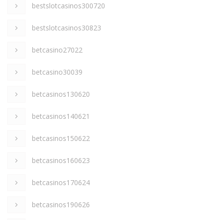
bestslotcasinos300720
bestslotcasinos30823
betcasino27022
betcasino30039
betcasinos130620
betcasinos140621
betcasinos150622
betcasinos160623
betcasinos170624
betcasinos190626