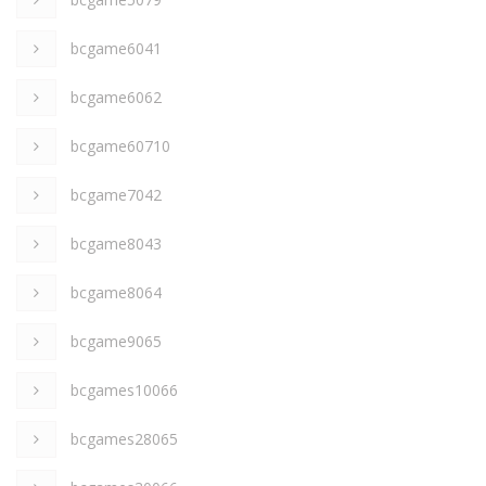
bcgame6041
bcgame6062
bcgame60710
bcgame7042
bcgame8043
bcgame8064
bcgame9065
bcgames10066
bcgames28065