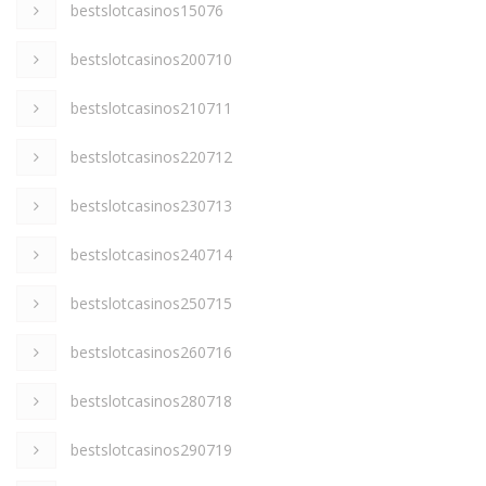
bestslotcasinos15076
bestslotcasinos200710
bestslotcasinos210711
bestslotcasinos220712
bestslotcasinos230713
bestslotcasinos240714
bestslotcasinos250715
bestslotcasinos260716
bestslotcasinos280718
bestslotcasinos290719