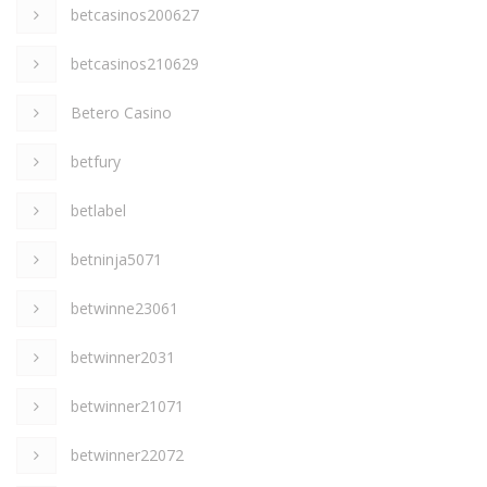
betcasinos200627
betcasinos210629
Betero Casino
betfury
betlabel
betninja5071
betwinne23061
betwinner2031
betwinner21071
betwinner22072