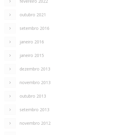
fevereiro 2022
outubro 2021
setembro 2016
janeiro 2016
janeiro 2015
dezembro 2013
novembro 2013
outubro 2013
setembro 2013
novembro 2012