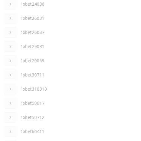
1xbet24036
1xbet26031
1xbet26037
1xbet29031
1xbet29069
1xbet30711
1xbet310310
1xbet50617
1xbet50712
1xbet60411