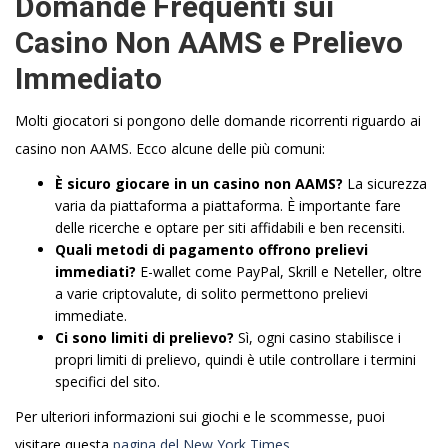
Domande Frequenti sui
Casino Non AAMS e Prelievo
Immediato
Molti giocatori si pongono delle domande ricorrenti riguardo ai
casino non AAMS. Ecco alcune delle più comuni:
È sicuro giocare in un casino non AAMS?
La sicurezza
varia da piattaforma a piattaforma. È importante fare
delle ricerche e optare per siti affidabili e ben recensiti.
Quali metodi di pagamento offrono prelievi
immediati?
E-wallet come PayPal, Skrill e Neteller, oltre
a varie criptovalute, di solito permettono prelievi
immediate.
Ci sono limiti di prelievo?
Sì, ogni casino stabilisce i
propri limiti di prelievo, quindi è utile controllare i termini
specifici del sito.
Per ulteriori informazioni sui giochi e le scommesse, puoi
visitare questa
pagina del New York Times
.