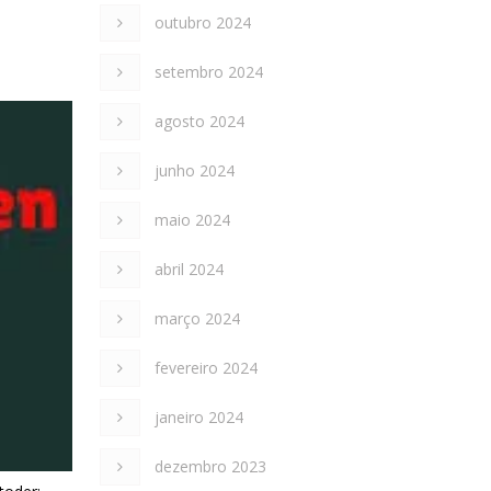
outubro 2024
setembro 2024
agosto 2024
junho 2024
maio 2024
abril 2024
março 2024
fevereiro 2024
janeiro 2024
dezembro 2023