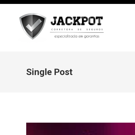
Single Post