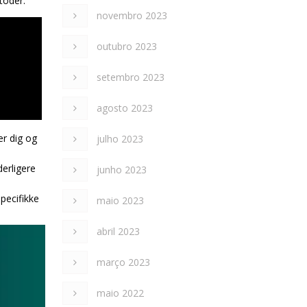
toder:
novembro 2023
outubro 2023
setembro 2023
agosto 2023
er dig og
julho 2023
erligere
junho 2023
pecifikke
maio 2023
abril 2023
março 2023
maio 2022