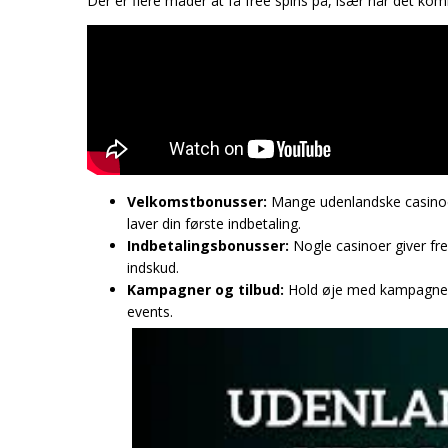
Der er flere måder at få free spins på, især når det ko
Velkomstbonusser:
Mange udenlandske casinoer 
laver din første indbetaling.
Indbetalingsbonusser:
Nogle casinoer giver fre
indskud.
Kampagner og tilbud:
Hold øje med kampagner, d
events.