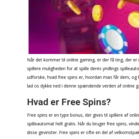
Når det kommer til online gaming, er der få ting, der er
spillere muligheden for at spille deres yndlings spilleaut
udforske, hvad free spins er, hvordan man får dem, og hv
lad os dykke ned i denne spændende verden af online g
Hvad er Free Spins?
Free spins er en type bonus, der gives til spillere af onl
spilleautomat helt gratis. Når du bruger free spins, vin
disse gevinster. Free spins er ofte en del af velkomstpa