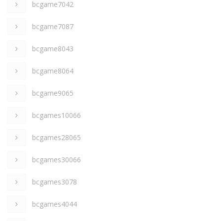
bcgame7042
bcgame7087
bcgame8043
bcgame8064
bcgame9065
bcgames10066
bcgames28065
bcgames30066
bcgames3078
bcgames4044