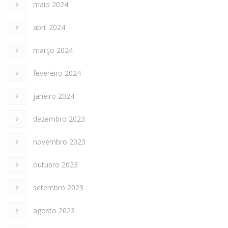
maio 2024
abril 2024
março 2024
fevereiro 2024
janeiro 2024
dezembro 2023
novembro 2023
outubro 2023
setembro 2023
agosto 2023