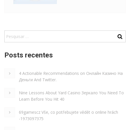
Posts recentes
4 Actionable Recommendations on Онлайн Казино На
Деньги And Twitter.
Nine Lessons About Yard Casino Зеркало You Need To
Learn Before You Hit 40
69gamescz Vše, co potřebujete vědět o online hrách
-1973097375