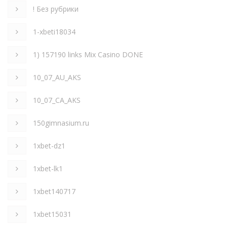
! Без рубрики
1-xbeti18034
1) 157190 links Mix Casino DONE
10_07_AU_AKS
10_07_CA_AKS
150gimnasium.ru
1xbet-dz1
1xbet-lk1
1xbet140717
1xbet15031