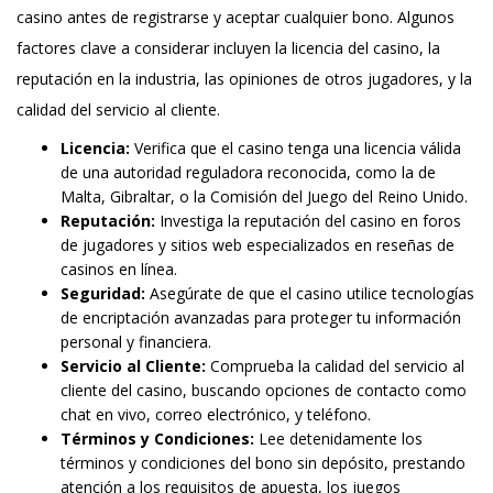
casino antes de registrarse y aceptar cualquier bono. Algunos
factores clave a considerar incluyen la licencia del casino, la
reputación en la industria, las opiniones de otros jugadores, y la
calidad del servicio al cliente.
Licencia:
Verifica que el casino tenga una licencia válida
de una autoridad reguladora reconocida, como la de
Malta, Gibraltar, o la Comisión del Juego del Reino Unido.
Reputación:
Investiga la reputación del casino en foros
de jugadores y sitios web especializados en reseñas de
casinos en línea.
Seguridad:
Asegúrate de que el casino utilice tecnologías
de encriptación avanzadas para proteger tu información
personal y financiera.
Servicio al Cliente:
Comprueba la calidad del servicio al
cliente del casino, buscando opciones de contacto como
chat en vivo, correo electrónico, y teléfono.
Términos y Condiciones:
Lee detenidamente los
términos y condiciones del bono sin depósito, prestando
atención a los requisitos de apuesta, los juegos