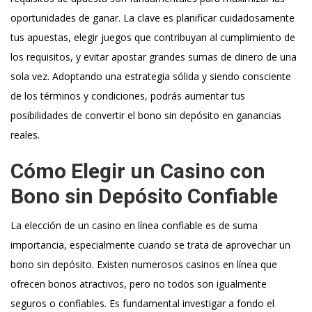
oportunidades de ganar. La clave es planificar cuidadosamente
tus apuestas, elegir juegos que contribuyan al cumplimiento de
los requisitos, y evitar apostar grandes sumas de dinero de una
sola vez. Adoptando una estrategia sólida y siendo consciente
de los términos y condiciones, podrás aumentar tus
posibilidades de convertir el bono sin depósito en ganancias
reales.
Cómo Elegir un Casino con
Bono sin Depósito Confiable
La elección de un casino en línea confiable es de suma
importancia, especialmente cuando se trata de aprovechar un
bono sin depósito. Existen numerosos casinos en línea que
ofrecen bonos atractivos, pero no todos son igualmente
seguros o confiables. Es fundamental investigar a fondo el