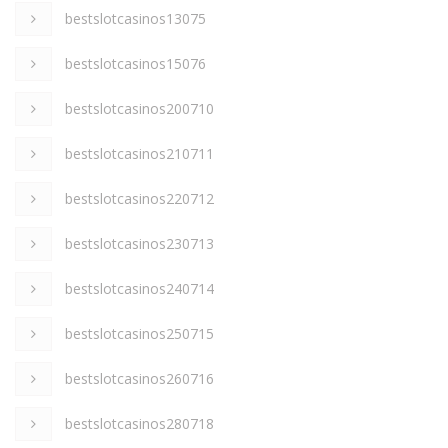
bestslotcasinos13075
bestslotcasinos15076
bestslotcasinos200710
bestslotcasinos210711
bestslotcasinos220712
bestslotcasinos230713
bestslotcasinos240714
bestslotcasinos250715
bestslotcasinos260716
bestslotcasinos280718