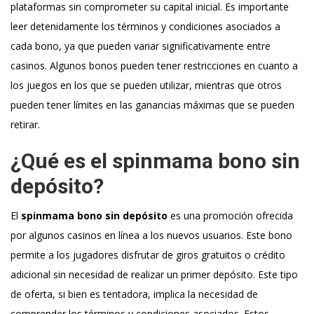
plataformas sin comprometer su capital inicial. Es importante
leer detenidamente los términos y condiciones asociados a
cada bono, ya que pueden variar significativamente entre
casinos. Algunos bonos pueden tener restricciones en cuanto a
los juegos en los que se pueden utilizar, mientras que otros
pueden tener límites en las ganancias máximas que se pueden
retirar.
¿Qué es el spinmama bono sin
depósito?
El
spinmama bono sin depósito
es una promoción ofrecida
por algunos casinos en línea a los nuevos usuarios. Este bono
permite a los jugadores disfrutar de giros gratuitos o crédito
adicional sin necesidad de realizar un primer depósito. Este tipo
de oferta, si bien es tentadora, implica la necesidad de
comprender los términos y condiciones asociados. Estos