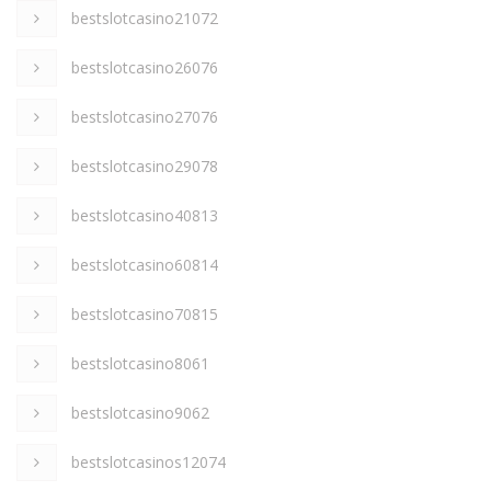
bestslotcasino21072
bestslotcasino26076
bestslotcasino27076
bestslotcasino29078
bestslotcasino40813
bestslotcasino60814
bestslotcasino70815
bestslotcasino8061
bestslotcasino9062
bestslotcasinos12074