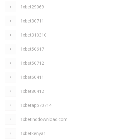
1xbet29069
1xbet30711
1xbet310310
1xbet50617
1xbet50712
1xbet60411
1xbet80412
1xbetapp70714
1xbetinddownload.com
1xbetkenya1