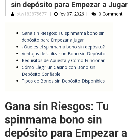
sin depósito para Empezar a Jugar
xtw183875677
fev 07, 2026
0 Comment
Gana sin Riesgos: Tu spinmama bono sin
depósito para Empezar a Jugar
¿Qué es el spinmama bono sin depósito?
Ventajas de Utilizar un Bono sin Depósito
Requisitos de Apuesta y Cómo Funcionan
Cómo Elegir un Casino con Bono sin
Depósito Confiable
Tipos de Bonos sin Depósito Disponibles
Gana sin Riesgos: Tu
spinmama bono sin
depósito para Empezar a