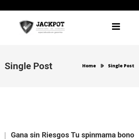
Single Post
Home
Single Post
Gana sin Riesgos Tu spinmama bono