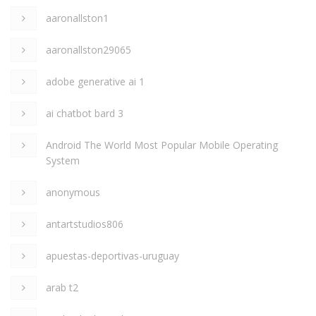
aaronallston1
aaronallston29065
adobe generative ai 1
ai chatbot bard 3
Android The World Most Popular Mobile Operating
System
anonymous
antartstudios806
apuestas-deportivas-uruguay
arab t2