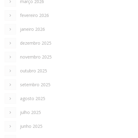
março 2026
fevereiro 2026
janeiro 2026
dezembro 2025
novembro 2025
outubro 2025
setembro 2025
agosto 2025
julho 2025
junho 2025