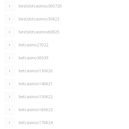
bestslotcasinos300720
bestslotcasinos30823
bestslotcasinos60825
betcasino27022
betcasino30039
betcasinos130620
betcasinos140621
betcasinos150622
betcasinos160623
betcasinos170624