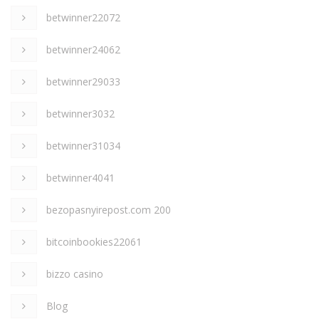
betwinner22072
betwinner24062
betwinner29033
betwinner3032
betwinner31034
betwinner4041
bezopasnyirepost.com 200
bitcoinbookies22061
bizzo casino
Blog