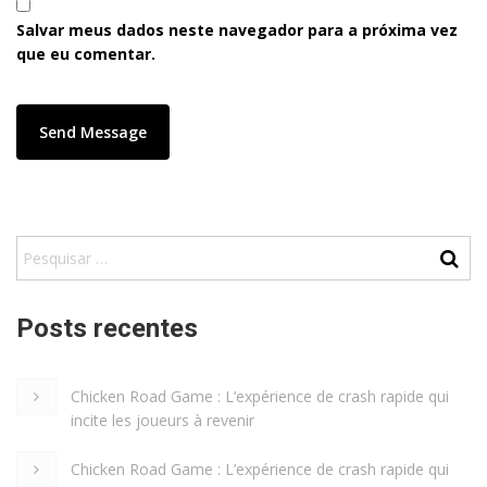
Salvar meus dados neste navegador para a próxima vez
que eu comentar.
Posts recentes
Chicken Road Game : L’expérience de crash rapide qui
incite les joueurs à revenir
Chicken Road Game : L’expérience de crash rapide qui