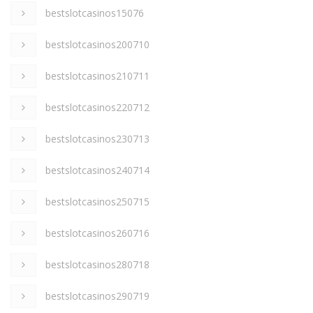
bestslotcasinos15076
bestslotcasinos200710
bestslotcasinos210711
bestslotcasinos220712
bestslotcasinos230713
bestslotcasinos240714
bestslotcasinos250715
bestslotcasinos260716
bestslotcasinos280718
bestslotcasinos290719