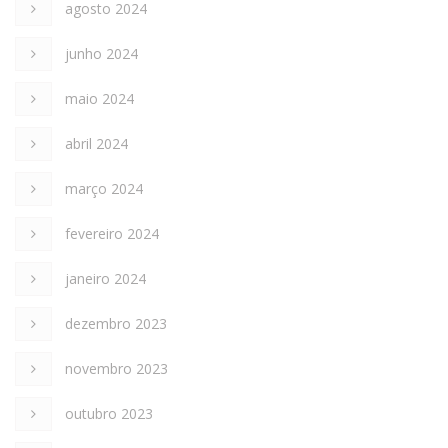
agosto 2024
junho 2024
maio 2024
abril 2024
março 2024
fevereiro 2024
janeiro 2024
dezembro 2023
novembro 2023
outubro 2023