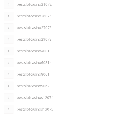
bestslotcasino21072
bestslotcasino26076
bestslotcasino27076
bestslotcasino29078
bestslotcasino40813
bestslotcasino60814
bestslotcasino8061
bestslotcasino9062
bestslotcasinos12074
bestslotcasinos13075