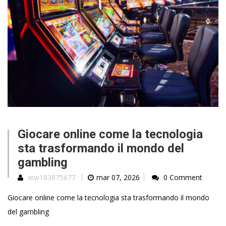
Giocare online come la tecnologia
sta trasformando il mondo del
gambling
xtw183875677
mar 07, 2026
0 Comment
Giocare online come la tecnologia sta trasformando il mondo
del gambling