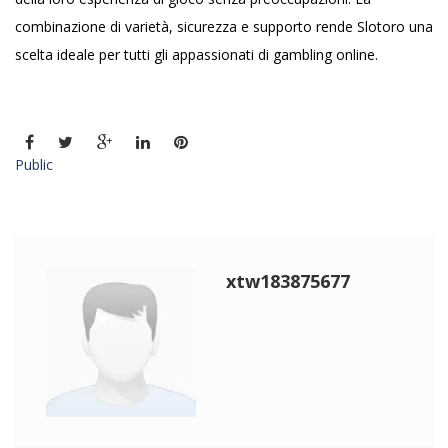
combinazione di varietà, sicurezza e supporto rende Slotoro una
scelta ideale per tutti gli appassionati di gambling online.
Public
xtw183875677