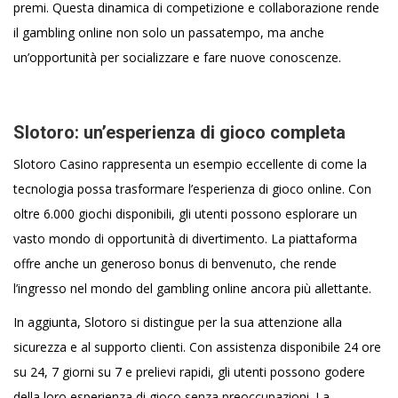
premi. Questa dinamica di competizione e collaborazione rende
il gambling online non solo un passatempo, ma anche
un’opportunità per socializzare e fare nuove conoscenze.
Slotoro: un’esperienza di gioco completa
Slotoro Casino rappresenta un esempio eccellente di come la
tecnologia possa trasformare l’esperienza di gioco online. Con
oltre 6.000 giochi disponibili, gli utenti possono esplorare un
vasto mondo di opportunità di divertimento. La piattaforma
offre anche un generoso bonus di benvenuto, che rende
l’ingresso nel mondo del gambling online ancora più allettante.
In aggiunta, Slotoro si distingue per la sua attenzione alla
sicurezza e al supporto clienti. Con assistenza disponibile 24 ore
su 24, 7 giorni su 7 e prelievi rapidi, gli utenti possono godere
della loro esperienza di gioco senza preoccupazioni. La