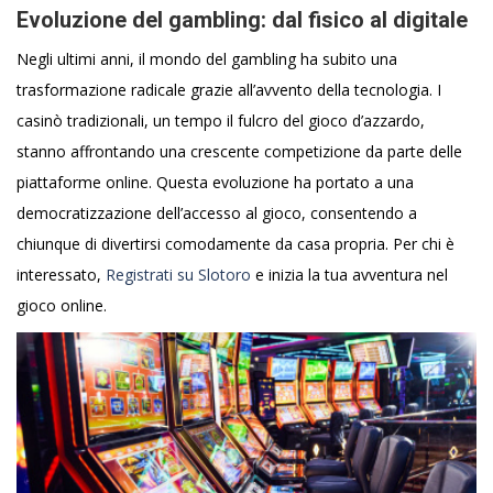
Evoluzione del gambling: dal fisico al digitale
Negli ultimi anni, il mondo del gambling ha subito una
trasformazione radicale grazie all’avvento della tecnologia. I
casinò tradizionali, un tempo il fulcro del gioco d’azzardo,
stanno affrontando una crescente competizione da parte delle
piattaforme online. Questa evoluzione ha portato a una
democratizzazione dell’accesso al gioco, consentendo a
chiunque di divertirsi comodamente da casa propria. Per chi è
interessato,
Registrati su Slotoro
e inizia la tua avventura nel
gioco online.