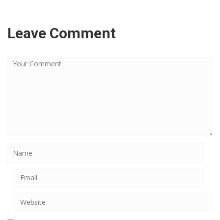
Leave Comment