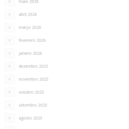
maio 2026
abril 2026
março 2026
fevereiro 2026
janeiro 2026
dezembro 2025
novembro 2025
outubro 2025
setembro 2025
agosto 2025