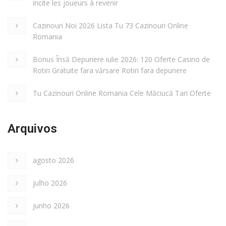
incite les joueurs à revenir
Cazinouri Noi 2026 Lista Tu 73 Cazinouri Online
Romania
Bonus Însă Depunere iulie 2026: 120 Oferte Casino de
Rotiri Gratuite fara vărsare Rotiri fara depunere
Tu Cazinouri Online Romania Cele Măciucă Tari Oferte
Arquivos
agosto 2026
julho 2026
junho 2026