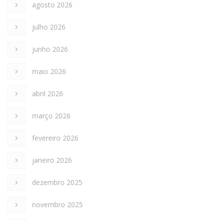
agosto 2026
julho 2026
junho 2026
maio 2026
abril 2026
março 2026
fevereiro 2026
janeiro 2026
dezembro 2025
novembro 2025