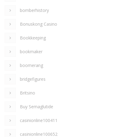
bomberhistory
Bonuskong Casino
Bookkeeping
bookmaker
boomerang
bridgefigures
Britsino
Buy Semaglutide
casinionline100411
casinionline100652