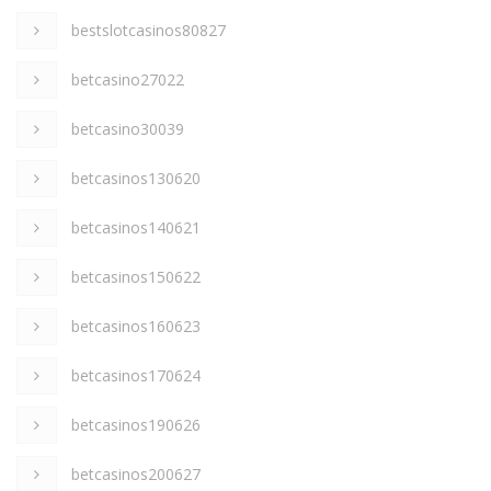
bestslotcasinos80827
betcasino27022
betcasino30039
betcasinos130620
betcasinos140621
betcasinos150622
betcasinos160623
betcasinos170624
betcasinos190626
betcasinos200627