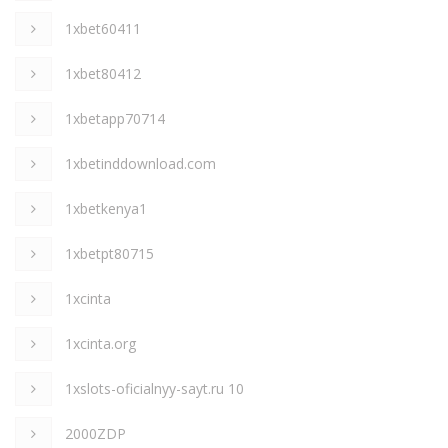
1xbet60411
1xbet80412
1xbetapp70714
1xbetinddownload.com
1xbetkenya1
1xbetpt80715
1xcinta
1xcinta.org
1xslots-oficialnyy-sayt.ru 10
2000ZDP