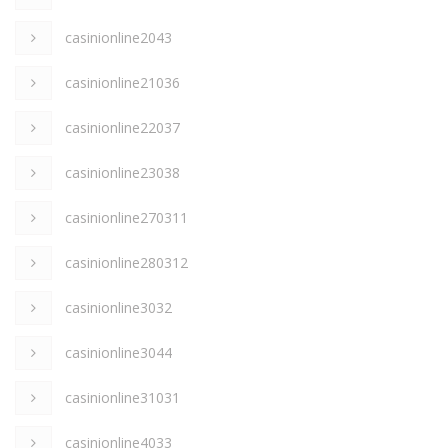
casinionline2043
casinionline21036
casinionline22037
casinionline23038
casinionline270311
casinionline280312
casinionline3032
casinionline3044
casinionline31031
casinionline4033