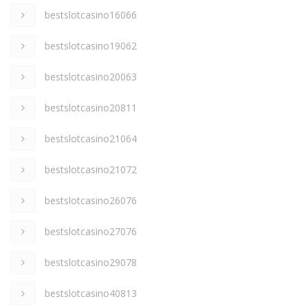
bestslotcasino16066
bestslotcasino19062
bestslotcasino20063
bestslotcasino20811
bestslotcasino21064
bestslotcasino21072
bestslotcasino26076
bestslotcasino27076
bestslotcasino29078
bestslotcasino40813