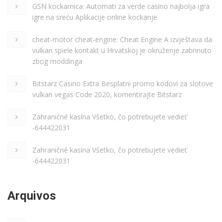
GSN kockarnica: Automati za verde casino najbolja igra
igre na sreću Aplikacije online kockanje
cheat-motor cheat-engine: Cheat Engine A izvještava da
vulkan spiele kontakt u Hrvatskoj je okruženje zabrinuto
zbog moddinga
Bitstarz Casino Extra Besplatni promo kodovi za slotove
vulkan vegas Code 2020, komentirajte Bitstarz
Zahraničné kasína Všetko, čo potrebujete vedieť
-644422031
Zahraničné kasína Všetko, čo potrebujete vedieť
-644422031
Arquivos