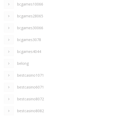
bcgames10066
bcgames28065
bcgames30066
bcgames3078
bcgames4044
belong
bestcasino1071
bestcasino6071
bestcasino8072
bestcasino8082