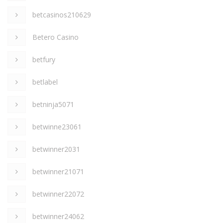
betcasinos210629
Betero Casino
betfury
betlabel
betninja5071
betwinne23061
betwinner2031
betwinner21071
betwinner22072
betwinner24062