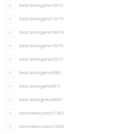
bestcasinogame10072
bestcasinogame13073
bestcasinogame16074
bestcasinogame19075
bestcasinogame25071
bestcasinogame5082
bestcasinogame8071
bestcasinogreece8061
bestonlinecasino11062
bestonlinecasino13063