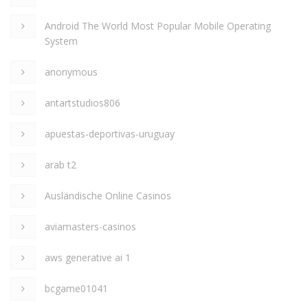
Android The World Most Popular Mobile Operating
System
anonymous
antartstudios806
apuestas-deportivas-uruguay
arab t2
Ausländische Online Casinos
aviamasters-casinos
aws generative ai 1
bcgame01041