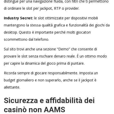
distingue per una navigazione fluida, con filtri che ti permettono
di ordinare le slot per jackpot, RTP o provider.
Industry Secret:
le slot ottimizzate per dispositivi mobili
mantengono la stessa qualità grafica e funzionalità dei giochi da
desktop. Questo è importante perché molti giocatori
scommettono dal telefono.
Sul sito trovi anche una sezione “Demo” che consente di
provare le slot senza rischiare denaro reale. È un ottimo modo
per capire la dinamica del gioco prima di puntare.
Ricorda sempre di giocare responsabilmente. Imposta un
budget giornaliero e non superarlo, anche se il jackpot è
allettante.
Sicurezza e affidabilità dei
casinò non AAMS