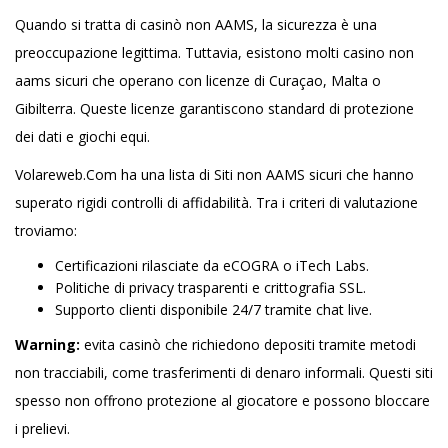
Quando si tratta di casinò non AAMS, la sicurezza è una
preoccupazione legittima. Tuttavia, esistono molti casino non
aams sicuri che operano con licenze di Curaçao, Malta o
Gibilterra. Queste licenze garantiscono standard di protezione
dei dati e giochi equi.
Volareweb.Com ha una lista di Siti non AAMS sicuri che hanno
superato rigidi controlli di affidabilità. Tra i criteri di valutazione
troviamo:
Certificazioni rilasciate da eCOGRA o iTech Labs.
Politiche di privacy trasparenti e crittografia SSL.
Supporto clienti disponibile 24/7 tramite chat live.
Warning:
evita casinò che richiedono depositi tramite metodi
non tracciabili, come trasferimenti di denaro informali. Questi siti
spesso non offrono protezione al giocatore e possono bloccare
i prelievi.