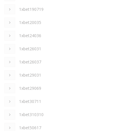
1xbet190719
1xbet20035
1xbet24036
1xbet26031
1xbet26037
1xbet29031
1xbet29069
1xbet30711
1xbet310310
1xbet50617