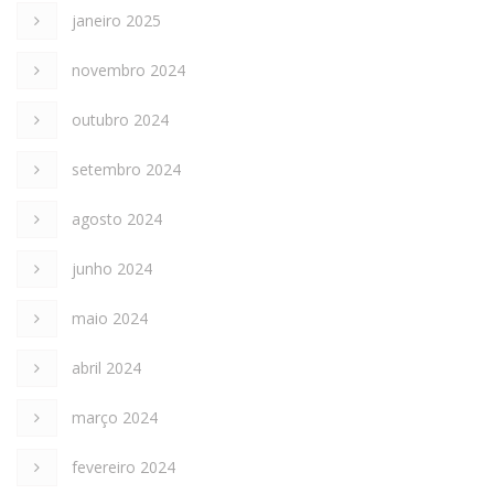
janeiro 2025
novembro 2024
outubro 2024
setembro 2024
agosto 2024
junho 2024
maio 2024
abril 2024
março 2024
fevereiro 2024