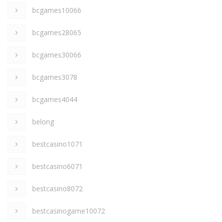
bcgames10066
bcgames28065
bcgames30066
bcgames3078
bcgames4044
belong
bestcasino1071
bestcasino6071
bestcasino8072
bestcasinogame10072