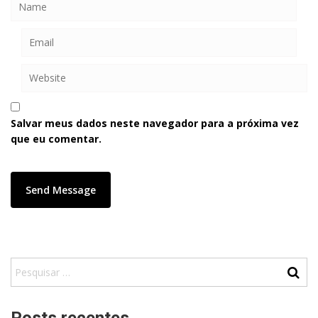
Salvar meus dados neste navegador para a próxima vez
que eu comentar.
Posts recentes