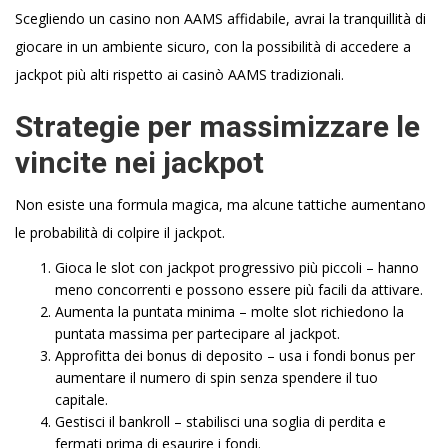
Scegliendo un casino non AAMS affidabile, avrai la tranquillità di
giocare in un ambiente sicuro, con la possibilità di accedere a
jackpot più alti rispetto ai casinò AAMS tradizionali.
Strategie per massimizzare le
vincite nei jackpot
Non esiste una formula magica, ma alcune tattiche aumentano
le probabilità di colpire il jackpot.
Gioca le slot con jackpot progressivo più piccoli – hanno
meno concorrenti e possono essere più facili da attivare.
Aumenta la puntata minima – molte slot richiedono la
puntata massima per partecipare al jackpot.
Approfitta dei bonus di deposito – usa i fondi bonus per
aumentare il numero di spin senza spendere il tuo
capitale.
Gestisci il bankroll – stabilisci una soglia di perdita e
fermati prima di esaurire i fondi.