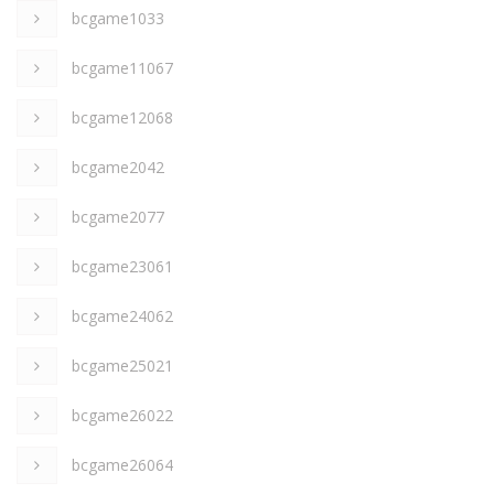
bcgame1033
bcgame11067
bcgame12068
bcgame2042
bcgame2077
bcgame23061
bcgame24062
bcgame25021
bcgame26022
bcgame26064