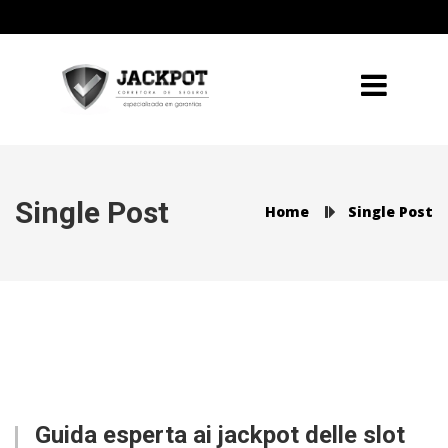
Single Post
Home
Single Post
Guida esperta ai jackpot delle slot