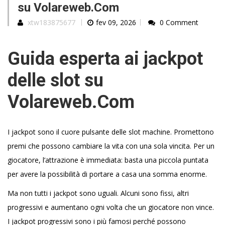
su Volareweb.Com
xtw183875677
fev 09, 2026
0 Comment
Guida esperta ai jackpot
delle slot su
Volareweb.Com
I jackpot sono il cuore pulsante delle slot machine. Promettono
premi che possono cambiare la vita con una sola vincita. Per un
giocatore, l’attrazione è immediata: basta una piccola puntata
per avere la possibilità di portare a casa una somma enorme.
Ma non tutti i jackpot sono uguali. Alcuni sono fissi, altri
progressivi e aumentano ogni volta che un giocatore non vince.
I jackpot progressivi sono i più famosi perché possono