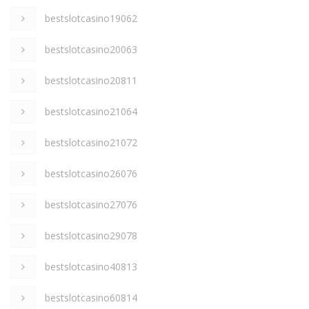
bestslotcasino19062
bestslotcasino20063
bestslotcasino20811
bestslotcasino21064
bestslotcasino21072
bestslotcasino26076
bestslotcasino27076
bestslotcasino29078
bestslotcasino40813
bestslotcasino60814