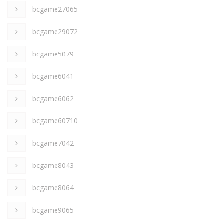
bcgame27065
bcgame29072
bcgame5079
bcgame6041
bcgame6062
bcgame60710
bcgame7042
bcgame8043
bcgame8064
bcgame9065