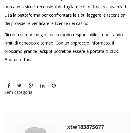
non aams sicuri, recensioni dettagliate e filtri di ricerca avanzati.
Usa la piattaforma per confrontare le slot, leggere le recensioni
dei provider e verificare le licenze dei casinò.
Ricorda sempre di giocare in modo responsabile, impostando
limiti di deposito e tempo. Con un approccio informato, il
prossimo grande jackpot potrebbe essere a portata di click.
Buona fortuna!
Sem categoria
xtw183875677