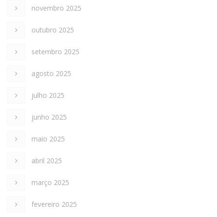
novembro 2025
outubro 2025
setembro 2025
agosto 2025
julho 2025
junho 2025
maio 2025
abril 2025
março 2025
fevereiro 2025