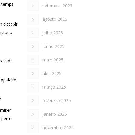
et temps
setembro 2025
agosto 2025
 d’établir
istant.
julho 2025
junho 2025
maio 2025
site de
abril 2025
populaire
março 2025
0.
fevereiro 2025
 miser
janeiro 2025
e perte
novembro 2024