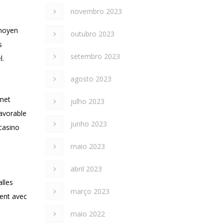
novembro 2023
moyen
outubro 2023
s
setembro 2023
l.
agosto 2023
rmet
julho 2023
favorable
junho 2023
casino
maio 2023
abril 2023
alles
março 2023
ment avec
maio 2022