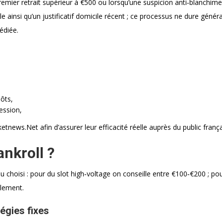
emier retrait supérieur à €500 ou lorsqu’une suspicion anti‑blanchime
lle ainsi qu’un justificatif domicile récent ; ce processus ne dure géné
édiée.
ôts,
ession,
tnews.Net afin d’assurer leur efficacité réelle auprès du public frança
nkroll ?
jeu choisi : pour du slot high‑voltage on conseille entre €100‑€200 ; po
lement.
égies fixes