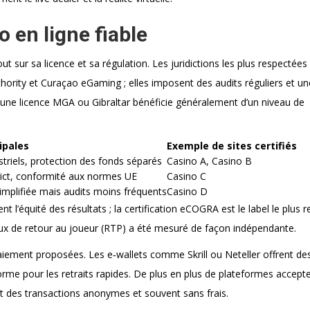
 en ligne fiable
t sur sa licence et sa régulation. Les juridictions les plus respectées
hority et Curaçao eGaming ; elles imposent des audits réguliers et un
t une licence MGA ou Gibraltar bénéficie généralement d’un niveau de
ipales
Exemple de sites certifiés
triels, protection des fonds séparés
Casino A, Casino B
trict, conformité aux normes UE
Casino C
simplifiée mais audits moins fréquents
Casino D
’équité des résultats ; la certification eCOGRA est le label le plus 
x de retour au joueur (RTP) a été mesuré de façon indépendante.
 paiement proposées. Les e‑wallets comme Skrill ou Neteller offrent d
orme pour les retraits rapides. De plus en plus de plateformes accepte
 des transactions anonymes et souvent sans frais.