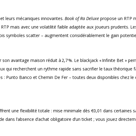
s et leurs mécaniques innovantes.
Book of Ra Deluxe
propose un RTP 
 RTP mais avec une volatilité faible adaptée aux joueurs prudents. Le
rois symboles scatter – augmentent considérablement le gain potentie
 son avantage maison réduit à 2,7 %. Le blackjack « Infinite Bet » pe
ux qui recherchent un rythme rapide sans sacrifier le taux théorique 
es : Punto Banco et Chemin De Fer – toutes deux disponibles chez le 
rent une flexibilité totale : mise minimale dès €0,01 dans certaines s
de dans l’absence d’achat obligatoire d’un ticket ; vous jouez directe