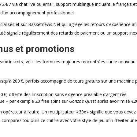
ité 24/7 via chat live ou email, support multilingue incluant le français 
s d’un accompagnement professionnel.
cialisés et sur Basketnews.Net qui agrège les retours d’expérience afin
auté signale régulièrement des retards de paiement ou un support inex
onus et promotions
veaux inscrits ; voici les formules majeures rencontrées sur le nouveau 
squ’à 200 €, parfois accompagné de tours gratuits sur une machine 
 €) offerte dès l’inscription sans exigence préalable d’argent réel.
ique – par exemple 20 free spins sur
Gonzo’s Quest
après avoir misé €2
n opérateur à l’autre. Un multiplicateur « 30x » signifie que vous devez
 comparez toujours ce chiffre avec votre style de jeu afin d’éviter un