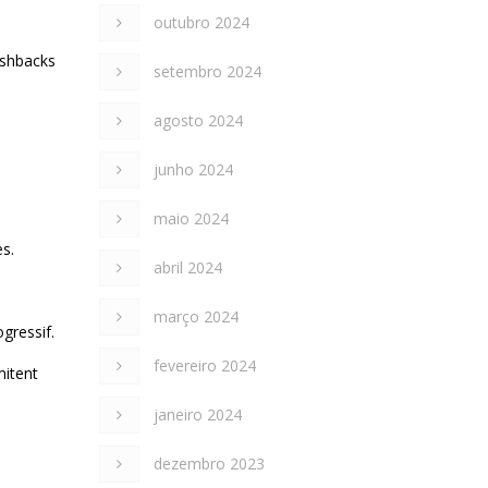
outubro 2024
ashbacks
setembro 2024
agosto 2024
junho 2024
maio 2024
s.
abril 2024
março 2024
gressif.
fevereiro 2024
mitent
janeiro 2024
dezembro 2023