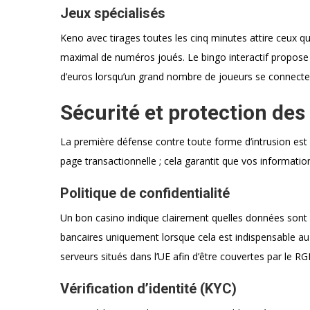
Jeux spécialisés
Keno avec tirages toutes les cinq minutes attire ceux q
maximal de numéros joués. Le bingo interactif propose s
d’euros lorsqu’un grand nombre de joueurs se connect
Sécurité et protection de
La première défense contre toute forme d’intrusion est
page transactionnelle ; cela garantit que vos informatio
Politique de confidentialité
Un bon casino indique clairement quelles données sont 
bancaires uniquement lorsque cela est indispensable a
serveurs situés dans l’UE afin d’être couvertes par le R
Vérification d’identité (KYC)