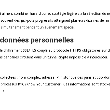
ui aiment combiner hasard pur et stratégie légère via la sélection du
ouvent des jackpots progressifs atteignant plusieurs dizaines de mill
e simultanément pendant un événement spécial.
s données personnelles
 le chiffrement SSL/TLS couplé au protocole HTTPS obligatoires sur 
ns bancaires circulent dans un tunnel crypté impossible à intercepter.
collectées : nom complet, adresse IP, historique des paris et coordo
u processus KYC (Know Your Customer). Ces informations sont stocké
GPD.