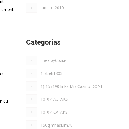
nt
janeiro 2010
ralement
Categorias
! Без рубрики
1-xbeti18034
is.
1) 157190 links Mix Casino DONE
10_07_AU_AKS
ur du
10_07_CA_AKS
150gimnasium.ru