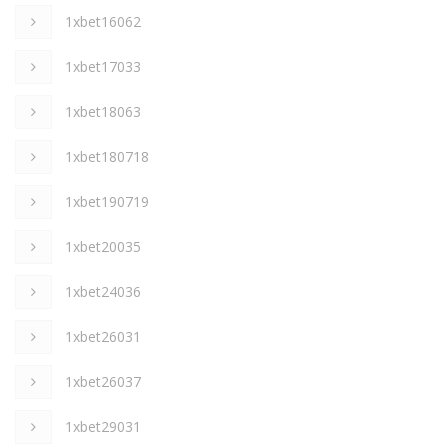
1xbet16062
1xbet17033
1xbet18063
1xbet180718
1xbet190719
1xbet20035
1xbet24036
1xbet26031
1xbet26037
1xbet29031