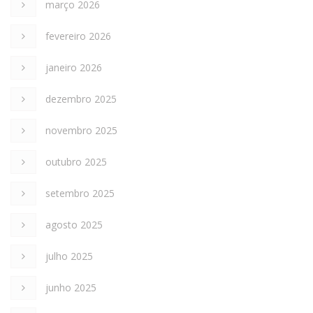
março 2026
fevereiro 2026
janeiro 2026
dezembro 2025
novembro 2025
outubro 2025
setembro 2025
agosto 2025
julho 2025
junho 2025