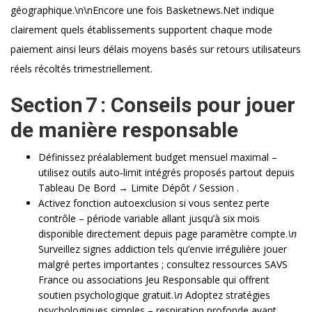
géographique.\n\nEncore une fois Basketnews.Net indique
clairement quels établissements supportent chaque mode
paiement ainsi leurs délais moyens basés sur retours utilisateurs
réels récoltés trimestriellement.
Section 7 : Conseils pour jouer
de manière responsable
Définissez préalablement budget mensuel maximal ­–
utilisez outils auto‑limit intégrés proposés partout depuis
Tableau De Bord → Limite Dépôt / Session .
Activez fonction auto­exclusion si vous sentez perte
contrôle ­– période variable allant jusqu’à six mois
disponible directement depuis page paramètre compte.
\n
Surveillez signes addiction tels qu’envie irrégulière jouer
malgré pertes importantes ; consultez ressources SAVS
France ou associations Jeu Responsable qui offrent
soutien psychologique gratuit.
\n
Adoptez stratégies
psychologiques simples ­– respiration profonde avant