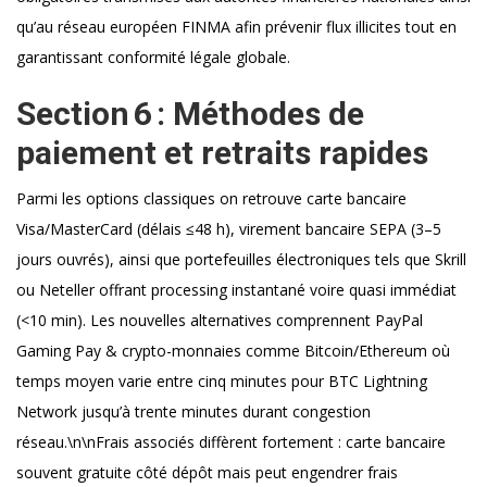
qu’au réseau européen FINMA afin prévenir flux illicites tout en
garantissant conformité légale globale.
Section 6 : Méthodes de
paiement et retraits rapides
Parmi les options classiques on retrouve carte bancaire
Visa/MasterCard (délais ≤48 h), virement bancaire SEPA (3–5
jours ouvrés), ainsi que portefeuilles électroniques tels que Skrill
ou Neteller offrant processing instantané voire quasi immédiat
(<10 min). Les nouvelles alternatives comprennent PayPal
Gaming Pay & crypto-monnaies comme Bitcoin/Ethereum où
temps moyen varie entre cinq minutes pour BTC Lightning
Network jusqu’à trente minutes durant congestion
réseau.\n\nFrais associés diffèrent fortement : carte bancaire
souvent gratuite côté dépôt mais peut engendrer frais