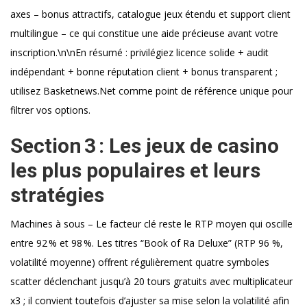
axes – bonus attractifs, catalogue jeux étendu et support client
multilingue – ce qui constitue une aide précieuse avant votre
inscription.\n\nEn résumé : privilégiez licence solide + audit
indépendant + bonne réputation client + bonus transparent ;
utilisez Basketnews.Net comme point de référence unique pour
filtrer vos options.
Section 3 : Les jeux de casino
les plus populaires et leurs
stratégies
Machines à sous – Le facteur clé reste le RTP moyen qui oscille
entre 92 % et 98 %. Les titres “Book of Ra Deluxe” (RTP 96 %,
volatilité moyenne) offrent régulièrement quatre symboles
scatter déclenchant jusqu’à 20 tours gratuits avec multiplicateur
x3 ; il convient toutefois d’ajuster sa mise selon la volatilité afin