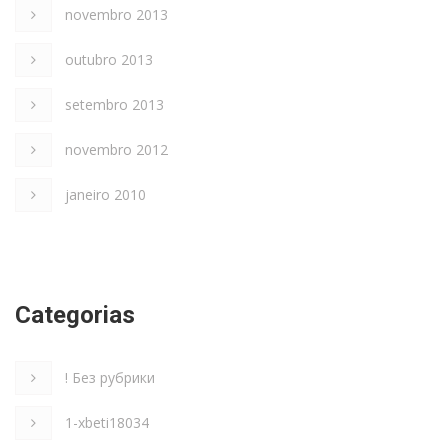
novembro 2013
outubro 2013
setembro 2013
novembro 2012
janeiro 2010
Categorias
! Без рубрики
1-xbeti18034