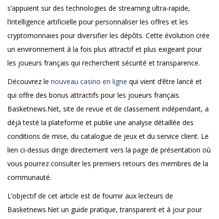
s’appuient sur des technologies de streaming ultra‑rapide,
l’intelligence artificielle pour personnaliser les offres et les
cryptomonnaies pour diversifier les dépôts. Cette évolution crée
un environnement à la fois plus attractif et plus exigeant pour
les joueurs français qui recherchent sécurité et transparence.
Découvrez le
nouveau casino en ligne
qui vient d’être lancé et
qui offre des bonus attractifs pour les joueurs français.
Basketnews.Net, site de revue et de classement indépendant, a
déjà testé la plateforme et publie une analyse détaillée des
conditions de mise, du catalogue de jeux et du service client. Le
lien ci‑dessus dirige directement vers la page de présentation où
vous pourrez consulter les premiers retours des membres de la
communauté.
L’objectif de cet article est de fournir aux lecteurs de
Basketnews.Net un guide pratique, transparent et à jour pour