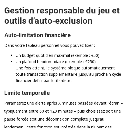
Gestion responsable du jeu et
outils d’auto‑exclusion
Auto‑limitation financière
Dans votre tableau personnel vous pouvez fixer :
Un budget quotidien maximal (exemple : €50)
Un plafond hebdomadaire (exemple : €250)
Une fois atteint, le système bloque automatiquement
toute transaction supplémentaire jusqu’au prochain cycle
financier défini par l’utilisateur .
Limite temporelle
Paramétrez une alerte après X minutes passées devant l’écran –
typiquement entre 60 et 120 minutes – puis choisissez soit une
pause forcée soit une déconnexion complète jusqu’au
lendemain ; cette fonction est intégrée dans la plupart des