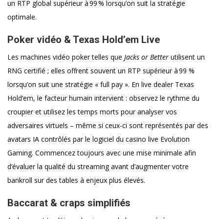
un RTP global supérieur à 99 % lorsqu’on suit la stratégie
optimale.
Poker vidéo & Texas Hold’em Live
Les machines vidéo poker telles que
Jacks or Better
utilisent un
RNG certifié ; elles offrent souvent un RTP supérieur à 99 %
lorsqu’on suit une stratégie « full pay ». En live dealer Texas
Hold’em, le facteur humain intervient : observez le rythme du
croupier et utilisez les temps morts pour analyser vos
adversaires virtuels – même si ceux-ci sont représentés par des
avatars IA contrôlés par le logiciel du casino live Evolution
Gaming. Commencez toujours avec une mise minimale afin
d’évaluer la qualité du streaming avant d’augmenter votre
bankroll sur des tables à enjeux plus élevés.
Baccarat & craps simplifiés