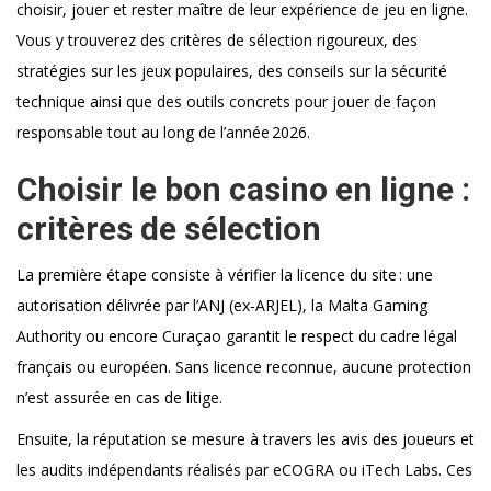
choisir, jouer et rester maître de leur expérience de jeu en ligne.
Vous y trouverez des critères de sélection rigoureux, des
stratégies sur les jeux populaires, des conseils sur la sécurité
technique ainsi que des outils concrets pour jouer de façon
responsable tout au long de l’année 2026.
Choisir le bon casino en ligne :
critères de sélection
La première étape consiste à vérifier la licence du site : une
autorisation délivrée par l’ANJ (ex‑ARJEL), la Malta Gaming
Authority ou encore Curaçao garantit le respect du cadre légal
français ou européen. Sans licence reconnue, aucune protection
n’est assurée en cas de litige.
Ensuite, la réputation se mesure à travers les avis des joueurs et
les audits indépendants réalisés par eCOGRA ou iTech Labs. Ces