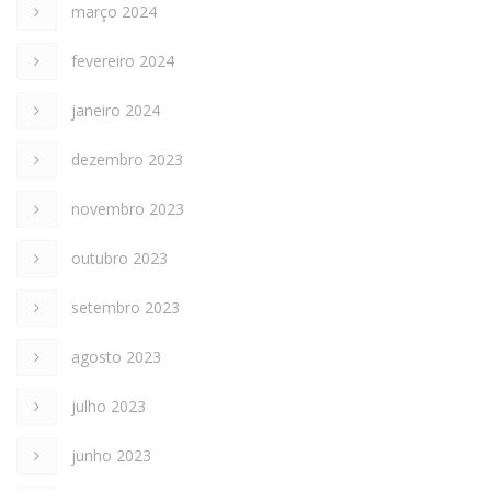
março 2024
fevereiro 2024
janeiro 2024
dezembro 2023
novembro 2023
outubro 2023
setembro 2023
agosto 2023
julho 2023
junho 2023