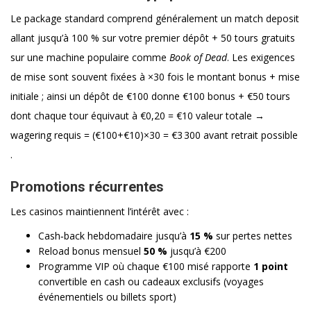
Le package standard comprend généralement un match deposit
allant jusqu’à 100 % sur votre premier dépôt + 50 tours gratuits
sur une machine populaire comme
Book of Dead
. Les exigences
de mise sont souvent fixées à ×30 fois le montant bonus + mise
initiale ; ainsi un dépôt de €100 donne €100 bonus + €50 tours
dont chaque tour équivaut à €0,20 = €10 valeur totale →
wagering requis = (€100+€10)×30 = €3 300 avant retrait possible
.
Promotions récurrentes
Les casinos maintiennent l’intérêt avec :
Cash‑back hebdomadaire jusqu’à
15 %
sur pertes nettes
Reload bonus mensuel
50 %
jusqu’à €200
Programme VIP où chaque €100 misé rapporte
1 point
convertible en cash ou cadeaux exclusifs (voyages
événementiels ou billets sport)