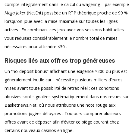
compte intégralement dans le calcul du wagering – par exemple
Mega Joker
(NetEnt) possède un RTP théorique proche de 99 %
lorsqu’on joue avec la mise maximale sur toutes les lignes
actives . En combinant ces jeux avec vos sessions habituelles
vous réduisez considérablement le nombre total de mises
nécessaires pour atteindre ×30 .
Risques liés aux offres trop généreuses
Un “no‑deposit bonus” affichant une exigence ×200 ou plus est
généralement inutile car il nécessite plusieurs milliers d’euros
misés avant toute possibilité de retrait réel ; ces conditions
abusives sont signalées systématiquement dans nos revues sur
Basketnews.Net, où nous attribuons une note rouge aux
promotions jugées déloyales . Toujours comparer plusieurs
offres avant de déposer afin d’éviter ce piège courant chez
certains nouveaux casinos en ligne .