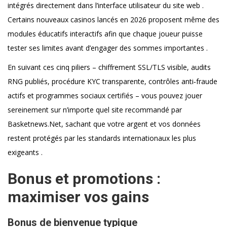
intégrés directement dans l’interface utilisateur du site web .
Certains nouveaux casinos lancés en 2026 proposent même des
modules éducatifs interactifs afin que chaque joueur puisse
tester ses limites avant d’engager des sommes importantes .
En suivant ces cinq piliers – chiffrement SSL/TLS visible, audits
RNG publiés, procédure KYC transparente, contrôles anti‑fraude
actifs et programmes sociaux certifiés – vous pouvez jouer
sereinement sur n’importe quel site recommandé par
Basketnews.Net, sachant que votre argent et vos données
restent protégés par les standards internationaux les plus
exigeants .
Bonus et promotions :
maximiser vos gains
Bonus de bienvenue typique