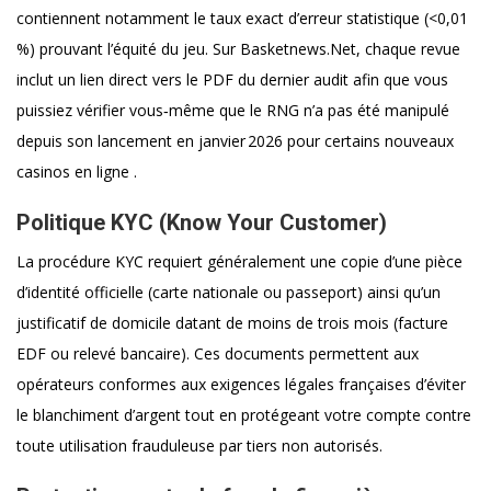
contiennent notamment le taux exact d’erreur statistique (<0,01
%) prouvant l’équité du jeu. Sur Basketnews.Net, chaque revue
inclut un lien direct vers le PDF du dernier audit afin que vous
puissiez vérifier vous‑même que le RNG n’a pas été manipulé
depuis son lancement en janvier 2026 pour certains nouveaux
casinos en ligne .
Politique KYC (Know Your Customer)
La procédure KYC requiert généralement une copie d’une pièce
d’identité officielle (carte nationale ou passeport) ainsi qu’un
justificatif de domicile datant de moins de trois mois (facture
EDF ou relevé bancaire). Ces documents permettent aux
opérateurs conformes aux exigences légales françaises d’éviter
le blanchiment d’argent tout en protégeant votre compte contre
toute utilisation frauduleuse par tiers non autorisés.