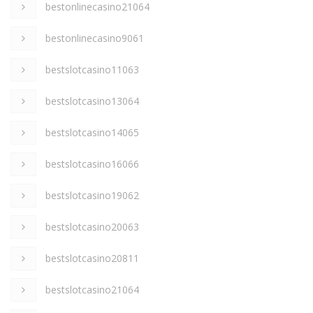
bestonlinecasino21064
bestonlinecasino9061
bestslotcasino11063
bestslotcasino13064
bestslotcasino14065
bestslotcasino16066
bestslotcasino19062
bestslotcasino20063
bestslotcasino20811
bestslotcasino21064