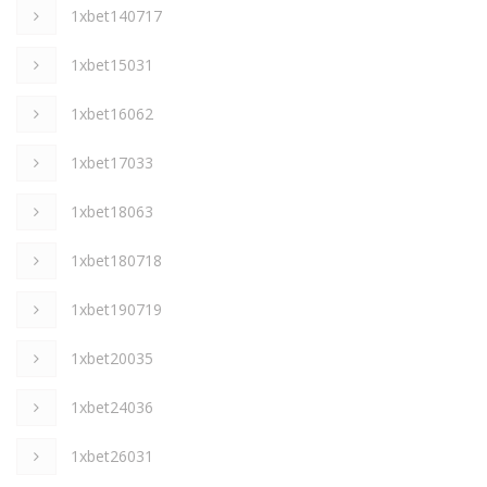
1xbet140717
1xbet15031
1xbet16062
1xbet17033
1xbet18063
1xbet180718
1xbet190719
1xbet20035
1xbet24036
1xbet26031