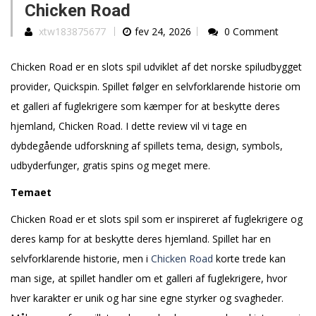
Chicken Road
xtw183875677
fev 24, 2026
0 Comment
Chicken Road er en slots spil udviklet af det norske spiludbygget
provider, Quickspin. Spillet følger en selvforklarende historie om
et galleri af fuglekrigere som kæmper for at beskytte deres
hjemland, Chicken Road. I dette review vil vi tage en
dybdegående udforskning af spillets tema, design, symbols,
udbyderfunger, gratis spins og meget mere.
Temaet
Chicken Road er et slots spil som er inspireret af fuglekrigere og
deres kamp for at beskytte deres hjemland. Spillet har en
selvforklarende historie, men i
Chicken Road
korte trede kan
man sige, at spillet handler om et galleri af fuglekrigere, hvor
hver karakter er unik og har sine egne styrker og svagheder.