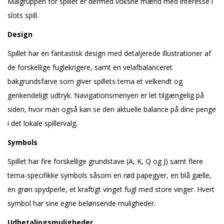
Målgruppen for spillet er dermed voksne mænd med interesse i
slots spill.
Design
Spillet har en fantastisk design med detaljerede illustrationer af
de forskellige fuglekrigere, samt en velafbalanceret
bakgrundsfarve som giver spillets tema et velkendt og
genkendeligt udtryk. Navigationsmenyen er let tilgængelig på
siden, hvor man også kan se den aktuelle balance på dine penge
i det lokale spillervalg.
Symbols
Spillet har fire forskellige grundstave (A, K, Q og J) samt flere
tema-specifikke symbols såsom en rød papegyer, en blå gælle,
en grøn spydperle, et kraftigt vinget fugl med store vinger. Hvert
symbol har sine egne belønsende muligheder.
Udbetalingsmuligheder