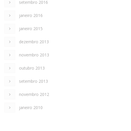
setembro 2016
janeiro 2016
janeiro 2015
dezembro 2013
novembro 2013
outubro 2013
setembro 2013
novembro 2012
janeiro 2010