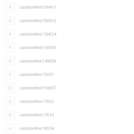
casinionline100411
casinionline100652
casinionline130654
casinionline130655
casinionline140656
casinionline15031
casinionline150657
casinionline17032
casinionline17033
casinionline18034