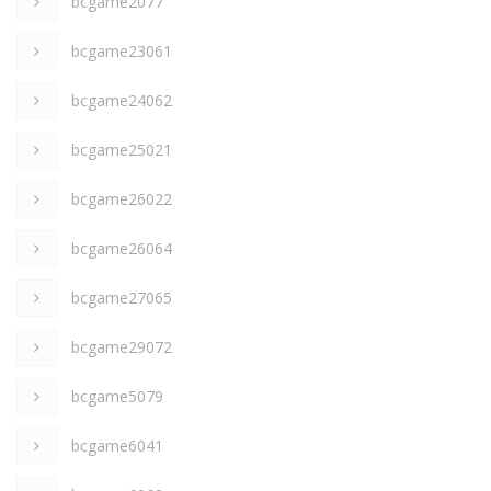
bcgame2077
bcgame23061
bcgame24062
bcgame25021
bcgame26022
bcgame26064
bcgame27065
bcgame29072
bcgame5079
bcgame6041