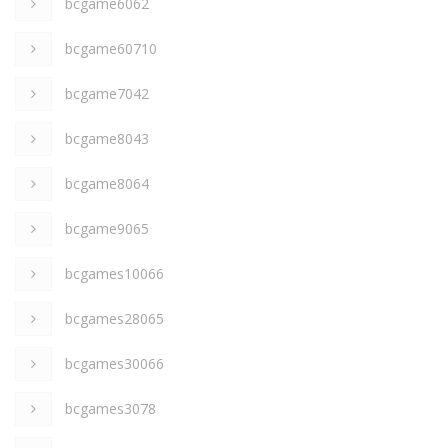
bcgame6062
bcgame60710
bcgame7042
bcgame8043
bcgame8064
bcgame9065
bcgames10066
bcgames28065
bcgames30066
bcgames3078