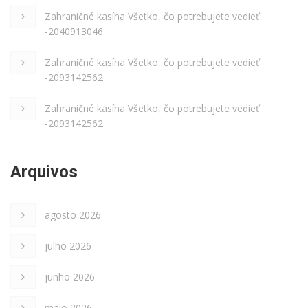
Zahraničné kasína Všetko, čo potrebujete vedieť
-2040913046
Zahraničné kasína Všetko, čo potrebujete vedieť
-2093142562
Zahraničné kasína Všetko, čo potrebujete vedieť
-2093142562
Arquivos
agosto 2026
julho 2026
junho 2026
maio 2026