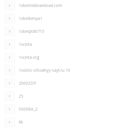
1xbetinddownload.com
1xbetkenya1
1xbetpt80715
1xcinta
1xcinta.org
1xslots-oficialnyy-sayt.ru 10
2000ZDP
25
5000BA_Z
8k