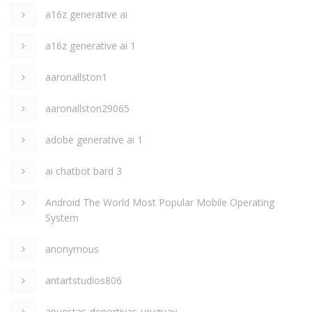
a16z generative ai
a16z generative ai 1
aaronallston1
aaronallston29065
adobe generative ai 1
ai chatbot bard 3
Android The World Most Popular Mobile Operating
System
anonymous
antartstudios806
apuestas-deportivas-uruguay