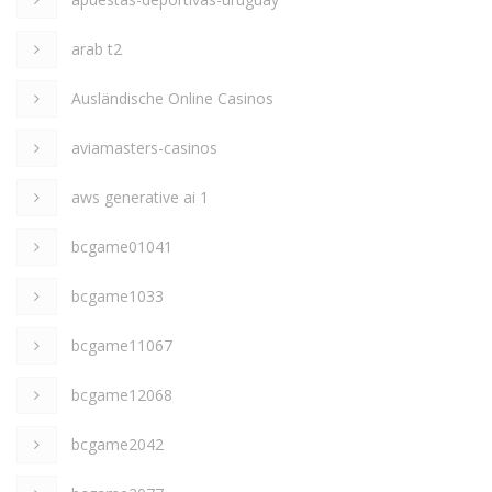
arab t2
Ausländische Online Casinos
aviamasters-casinos
aws generative ai 1
bcgame01041
bcgame1033
bcgame11067
bcgame12068
bcgame2042