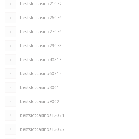
bestslotcasino21072
bestslotcasino26076
bestslotcasino27076
bestslotcasino29078
bestslotcasino40813
bestslotcasino60814
bestslotcasino8061
bestslotcasino9062
bestslotcasinos12074
bestslotcasinos13075