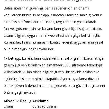
Bahis sitelerinin güvenliği, bahis severler için en önemli
konulardan biridir. 1x bet app, Curacao lisansına sahip güvenilir
bir bahis platformudur. Bu lisans, uygulamanın yasal olarak
faaliyet göstermesini ve kullanıcıların güvenliğini sağlamaktadır.
Lisans bilgileri, uygulamanın web sitesinde açıkça belirtilmiştir.
Kullanıcılar, lisans numarasını kontrol ederek uygulamanın yasal
olup olmadığını doğrulayabilirler.
1x bet app, kullanıcıların kişisel ve finansal bilgilerini korumak için
gelişmiş güvenlik önlemleri almaktadır. SSL şifreleme teknolojisi
kullanılarak, kullanıcıların bilgileri güvenli bir şekilde saklanır ve
üçüncü şahısların erişimine kapatılır. Ayrıca, uygulama düzenli
olarak güvenlik denetimlerinden geçerek olası güvenlik açıklarının
önüne geçilmektedir.
Güvenlik Özelliği
Açıklama
Lisans
Curacao Lisansı