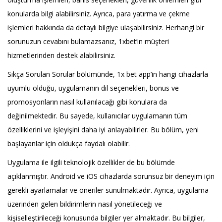
konularda bilgi alabilirsiniz. Ayrıca, para yatırma ve çekme
işlemleri hakkında da detaylı bilgiye ulaşabilirsiniz. Herhangi bir
sorunuzun cevabını bulamazsanız, 1xbet’in müşteri
hizmetlerinden destek alabilirsiniz.
Sıkça Sorulan Sorular bölümünde, 1x bet app’in hangi cihazlarla
uyumlu olduğu, uygulamanın dil seçenekleri, bonus ve
promosyonların nasıl kullanılacağı gibi konulara da
değinilmektedir. Bu sayede, kullanıcılar uygulamanın tüm
özelliklerini ve işleyişini daha iyi anlayabilirler. Bu bölüm, yeni
başlayanlar için oldukça faydalı olabilir.
Uygulama ile ilgili teknolojik özellikler de bu bölümde
açıklanmıştır. Android ve iOS cihazlarda sorunsuz bir deneyim için
gerekli ayarlamalar ve öneriler sunulmaktadır. Ayrıca, uygulama
üzerinden gelen bildirimlerin nasıl yönetileceği ve
kişiselleştirileceği konusunda bilgiler yer almaktadır. Bu bilgiler,