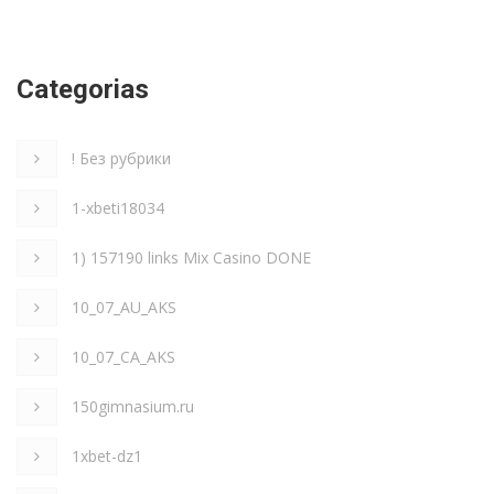
Categorias
! Без рубрики
1-xbeti18034
1) 157190 links Mix Casino DONE
10_07_AU_AKS
10_07_CA_AKS
150gimnasium.ru
1xbet-dz1