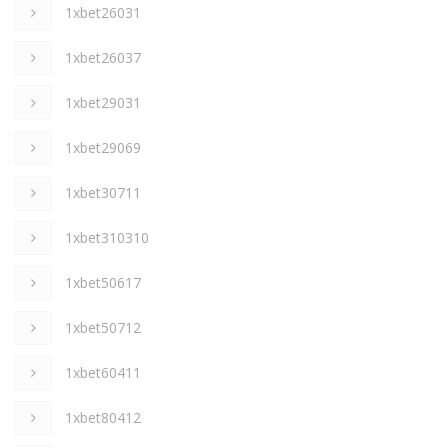
1xbet26031
1xbet26037
1xbet29031
1xbet29069
1xbet30711
1xbet310310
1xbet50617
1xbet50712
1xbet60411
1xbet80412