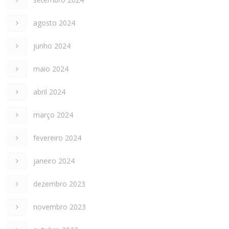
agosto 2024
junho 2024
maio 2024
abril 2024
março 2024
fevereiro 2024
janeiro 2024
dezembro 2023
novembro 2023