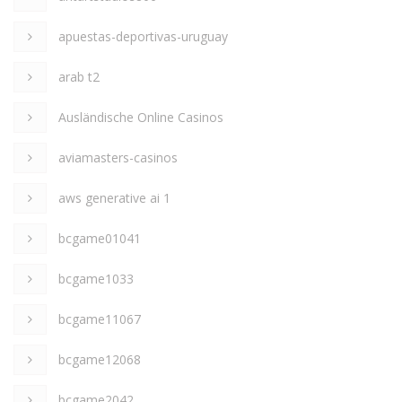
apuestas-deportivas-uruguay
arab t2
Ausländische Online Casinos
aviamasters-casinos
aws generative ai 1
bcgame01041
bcgame1033
bcgame11067
bcgame12068
bcgame2042