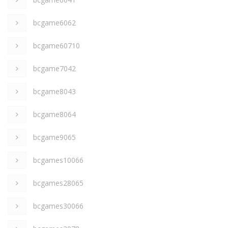
bcgame6062
bcgame60710
bcgame7042
bcgame8043
bcgame8064
bcgame9065
bcgames10066
bcgames28065
bcgames30066