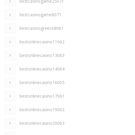
bestcasinogame25071
bestcasinogame8071
bestcasinogreece8061
bestonlinecasino11062
bestonlinecasino13063
bestonlinecasino14064
bestonlinecasino16065
bestonlinecasino17061
bestonlinecasino19062
bestonlinecasino20063