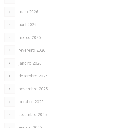
maio 2026
abril 2026
março 2026
fevereiro 2026
janeiro 2026
dezembro 2025
novembro 2025
outubro 2025
setembro 2025
agosto 2025