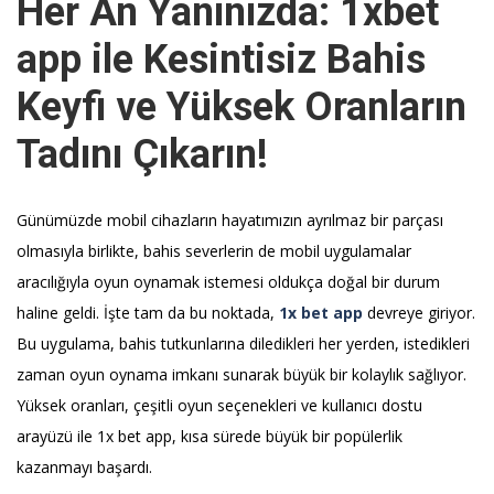
Her An Yanınızda: 1xbet
app ile Kesintisiz Bahis
Keyfi ve Yüksek Oranların
Tadını Çıkarın!
Günümüzde mobil cihazların hayatımızın ayrılmaz bir parçası
olmasıyla birlikte, bahis severlerin de mobil uygulamalar
aracılığıyla oyun oynamak istemesi oldukça doğal bir durum
haline geldi. İşte tam da bu noktada,
1x bet app
devreye giriyor.
Bu uygulama, bahis tutkunlarına diledikleri her yerden, istedikleri
zaman oyun oynama imkanı sunarak büyük bir kolaylık sağlıyor.
Yüksek oranları, çeşitli oyun seçenekleri ve kullanıcı dostu
arayüzü ile 1x bet app, kısa sürede büyük bir popülerlik
kazanmayı başardı.