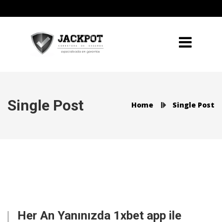
Single Post
Home
Single Post
Her An Yanınızda 1xbet app ile