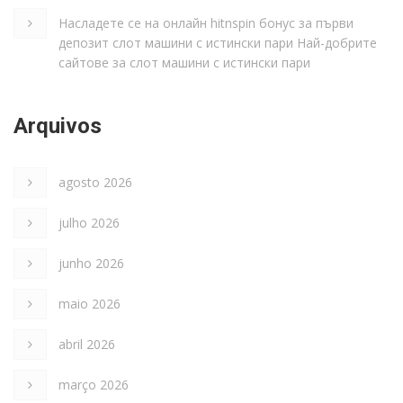
Насладете се на онлайн hitnspin бонус за първи
депозит слот машини с истински пари Най-добрите
сайтове за слот машини с истински пари
Arquivos
agosto 2026
julho 2026
junho 2026
maio 2026
abril 2026
março 2026