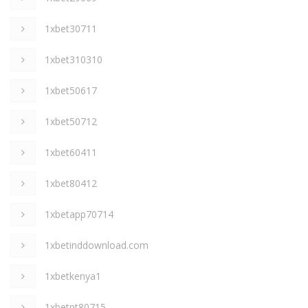
1xbet30711
1xbet310310
1xbet50617
1xbet50712
1xbet60411
1xbet80412
1xbetapp70714
1xbetinddownload.com
1xbetkenya1
1xbetpt80715