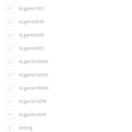
bcgame7087
bcgame8043
bcgame8064
bcgame9065
bcgames10066
bcgames28065
bcgames30066
bcgames3078
bcgames4044
belong