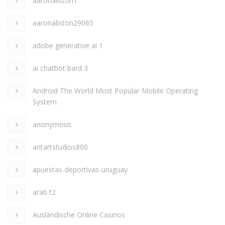
aaronallston1
aaronallston29065
adobe generative ai 1
ai chatbot bard 3
Android The World Most Popular Mobile Operating
System
anonymous
antartstudios806
apuestas-deportivas-uruguay
arab t2
Ausländische Online Casinos