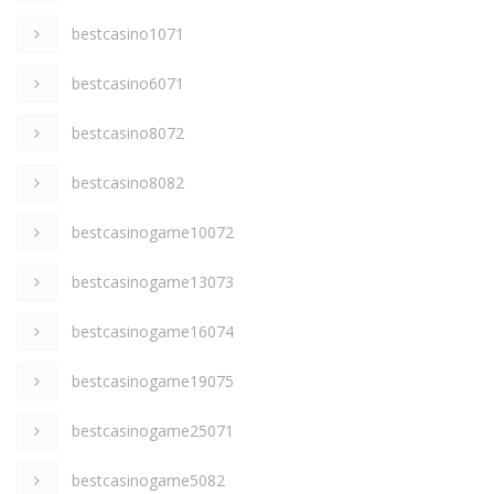
bestcasino1071
bestcasino6071
bestcasino8072
bestcasino8082
bestcasinogame10072
bestcasinogame13073
bestcasinogame16074
bestcasinogame19075
bestcasinogame25071
bestcasinogame5082