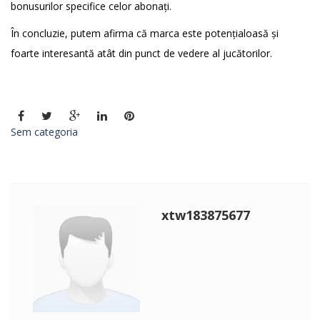
bonusurilor specifice celor abonați.
În concluzie, putem afirma că marca este potențialoasă și
foarte interesantă atât din punct de vedere al jucătorilor.
Sem categoria
xtw183875677