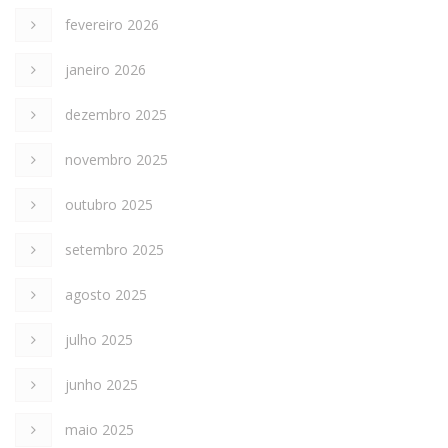
fevereiro 2026
janeiro 2026
dezembro 2025
novembro 2025
outubro 2025
setembro 2025
agosto 2025
julho 2025
junho 2025
maio 2025