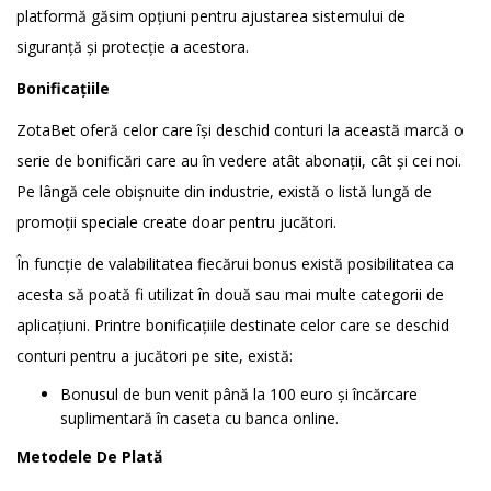
platformă găsim opțiuni pentru ajustarea sistemului de
siguranță și protecție a acestora.
Bonificațiile
ZotaBet oferă celor care își deschid conturi la această marcă o
serie de bonificări care au în vedere atât abonații, cât și cei noi.
Pe lângă cele obișnuite din industrie, există o listă lungă de
promoții speciale create doar pentru jucători.
În funcție de valabilitatea fiecărui bonus există posibilitatea ca
acesta să poată fi utilizat în două sau mai multe categorii de
aplicațiuni. Printre bonificațiile destinate celor care se deschid
conturi pentru a jucători pe site, există:
Bonusul de bun venit până la 100 euro și încărcare
suplimentară în caseta cu banca online.
Metodele De Plată