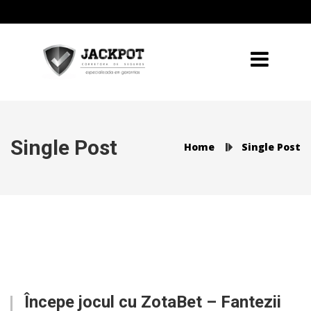
Single Post
Home
Single Post
Începe jocul cu ZotaBet – Fantezii