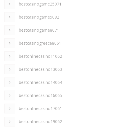
bestcasinogame25071
bestcasinogame5082
bestcasinogame8071
bestcasinogreece8061
bestonlinecasino11062
bestonlinecasino13063
bestonlinecasino14064
bestonlinecasino16065
bestonlinecasino17061
bestonlinecasino19062