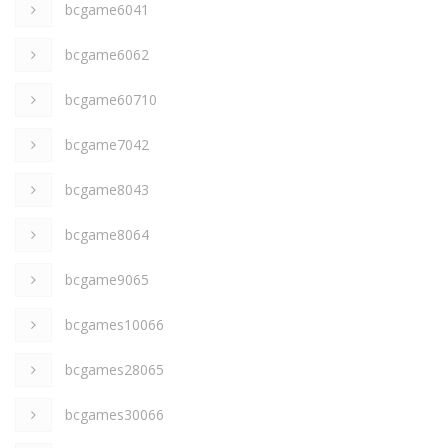
bcgame6041
bcgame6062
bcgame60710
bcgame7042
bcgame8043
bcgame8064
bcgame9065
bcgames10066
bcgames28065
bcgames30066