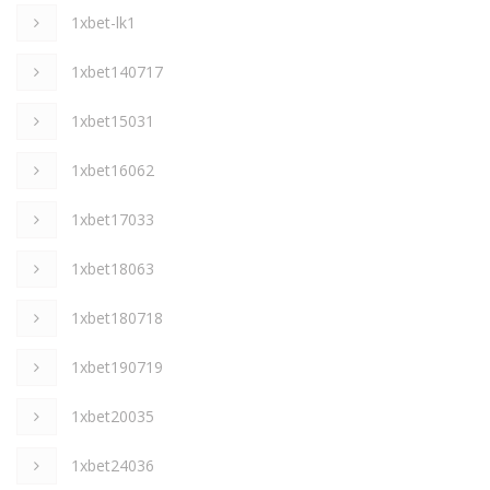
1xbet-lk1
1xbet140717
1xbet15031
1xbet16062
1xbet17033
1xbet18063
1xbet180718
1xbet190719
1xbet20035
1xbet24036