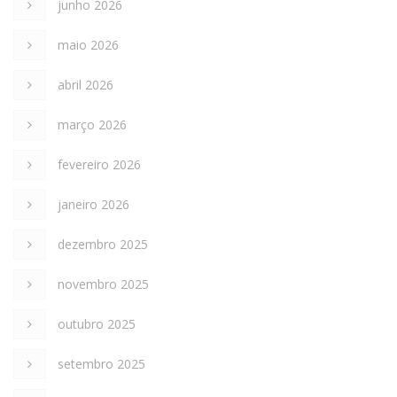
junho 2026
maio 2026
abril 2026
março 2026
fevereiro 2026
janeiro 2026
dezembro 2025
novembro 2025
outubro 2025
setembro 2025