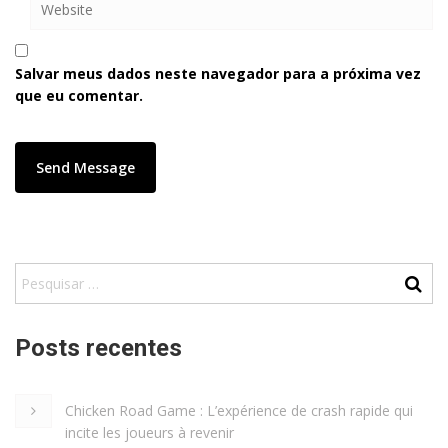
Salvar meus dados neste navegador para a próxima vez
que eu comentar.
Posts recentes
Chicken Road Game : L’expérience de crash rapide qui
incite les joueurs à revenir