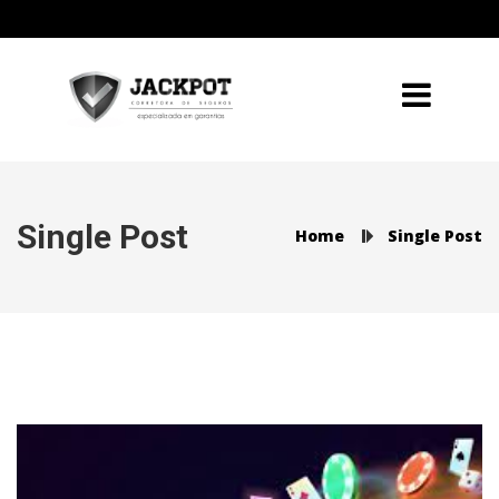
Single Post
Home
Single Post