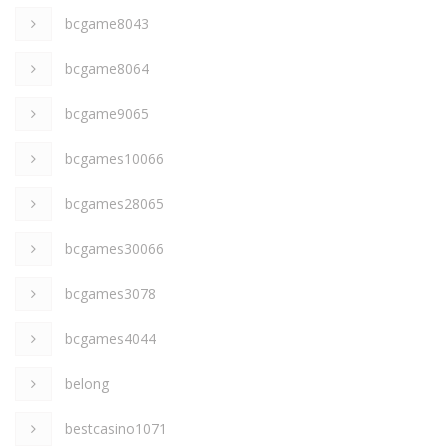
bcgame8043
bcgame8064
bcgame9065
bcgames10066
bcgames28065
bcgames30066
bcgames3078
bcgames4044
belong
bestcasino1071