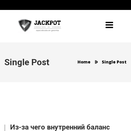
Single Post
Home
Single Post
Из-за чего внутренний баланс