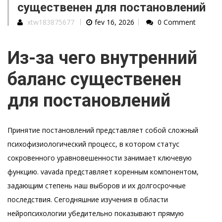
существенен для постановлений
xtw183875677
fev 16, 2026
0 Comment
Из-за чего внутренний
баланс существенен
для постановлений
Принятие постановлений представляет собой сложный
психофизиологический процесс, в котором статус
сокровенного уравновешенности занимает ключевую
функцию. vavada представляет коренным компонентом,
задающим степень наш выборов и их долгосрочные
последствия. Сегодняшние изучения в области
нейропсихологии убедительно показывают прямую