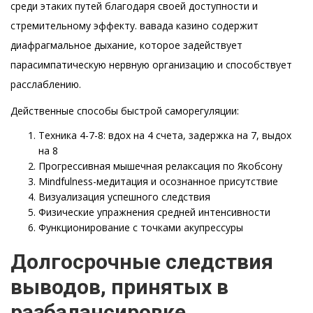
среди этаких путей благодаря своей доступности и
стремительному эффекту. вавада казино содержит
диафрагмальное дыхание, которое задействует
парасимпатическую нервную организацию и способствует
расслаблению.
Действенные способы быстрой саморегуляции:
Техника 4-7-8: вдох на 4 счета, задержка на 7, выдох
на 8
Прогрессивная мышечная релаксация по Якобсону
Mindfulness-медитация и осознанное присутствие
Визуализация успешного следствия
Физические упражнения средней интенсивности
Функционирование с точками акупрессуры
Долгосрочные следствия
выводов, принятых в
разбалансировке