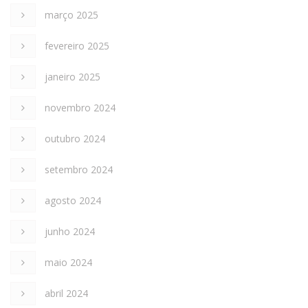
março 2025
fevereiro 2025
janeiro 2025
novembro 2024
outubro 2024
setembro 2024
agosto 2024
junho 2024
maio 2024
abril 2024