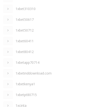
1xbet310310
1xbet50617
1xbet50712
1xbet60411
1xbet80412
1xbetapp70714
1xbetinddownload.com
1xbetkenya1
1xbetpt80715
1xcinta