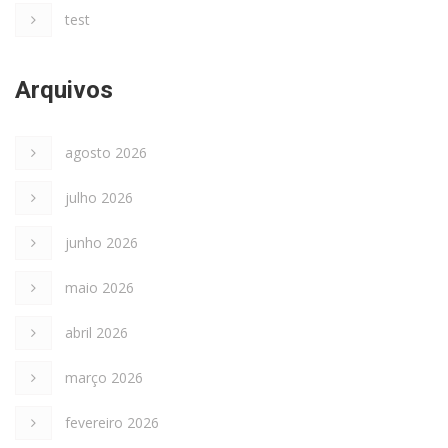
test
Arquivos
agosto 2026
julho 2026
junho 2026
maio 2026
abril 2026
março 2026
fevereiro 2026