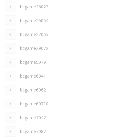
bcgame26022
bcgame26064
bcgame27065
bcgame29072
bcgame5079
bcgame6041
bcgame6062
bcgame60710
bcgame7042
bcgame7087