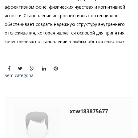
аффективном фоне, физических чувствах и когнитивной
ясности. Становление интроспективных потенциалов
обеспечивает создать надежную структуру внутреннего
отслеживания, которая является основой для принятия
качественных постановлений в любых обстоятельствах.
Sem categoria
xtw183875677