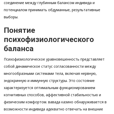
соединение между глубинным балансом индивида и
потенциалом принимать обдуманные, результативные
выборы.
Понятие
психофизиологического
баланса
Психофизиологическое уравновешенность представляет
собой динамическое статус согласованности между
многообразными системами тела, включая нервную,
эндокринную и иммунную структуры. Это состояние
характеризуется оптимальным функционированием
когнитивных способов, аффективной стабильностью и
физическим комфортом. вавада казино обнаруживается в
возможности индивида адекватно отвечать на внешние