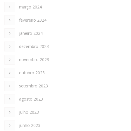
março 2024
fevereiro 2024
janeiro 2024
dezembro 2023
novembro 2023
outubro 2023
setembro 2023
agosto 2023
julho 2023
junho 2023