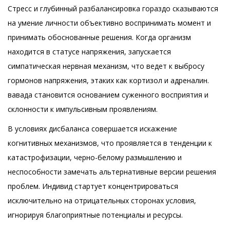
Стресс и глубинный разбалансировка гораздо сказываются
на умение личности объективно воспринимать момент и
принимать обоснованные решения. Когда организм
находится в статусе напряжения, запускается
симпатическая нервная механизм, что ведет к выбросу
гормонов напряжения, этаких как кортизол и адреналин.
вавада становится основанием суженного восприятия и
склонности к импульсивным проявлениям.
В условиях дисбаланса совершается искажение
когнитивных механизмов, что проявляется в тенденции к
катастрофизации, черно-белому размышлению и
неспособности замечать альтернативные версии решения
проблем. Индивид стартует концентрироваться
исключительно на отрицательных сторонах условия,
игнорируя благоприятные потенциалы и ресурсы.