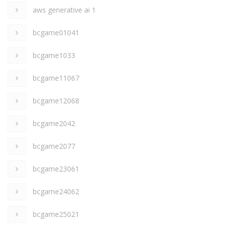
aws generative ai 1
bcgame01041
bcgame1033
bcgame11067
bcgame12068
bcgame2042
bcgame2077
bcgame23061
bcgame24062
bcgame25021