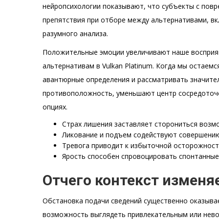
нейропсихологии показывают, что субъекты с по
препятствия при отборе между альтернативами, в
разумного анализа.
Положительные эмоции увеличивают наше восприя
альтернативам в Vulkan Platinum. Когда мы остаем
авантюрные определения и рассматривать значител
противоположность, уменьшают центр сосредоточе
опциях.
Страх лишения заставляет сторониться возм
Ликование и подъем содействуют совершени
Тревога приводит к избыточной осторожност
Ярость способен спровоцировать спонтанные
Отчего контекст изменя
Обстановка подачи сведений существенно оказывае
возможность выглядеть привлекательным или невоз