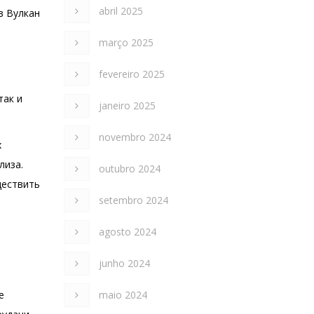
abril 2025
в Вулкан
março 2025
fevereiro 2025
так и
janeiro 2025
novembro 2024
х
лиза.
outubro 2024
ществить
setembro 2024
agosto 2024
junho 2024
maio 2024
е