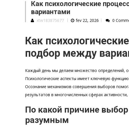
Как психологические процес
вариантами
xtw183875677
fev 22, 2026
0 Comm
Как психологические
подбор между вариа
Каждый день мы делаем множество определений, о
Психологические аспекты имеет ключевую функцию 
Осознание механизмов совершения выборов помога
результатов в многочисленных сферах активности, 
По какой причине выбор
разумным