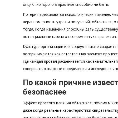
опцию, которого в практике способно не быть.
Потери переживаются психологически тяжелее, че
неравномерность утрат и получений, объясняет, 
тогда, когда изменения способны дать существенну
потенциальные плюсы от современных перспектив.
Культура организации или социума также создает п
воспринимаются как естественная элемент процесса
где каждая провал расценивается как значительна
совершать отважные определения и исследовать но
По какой причине извес
безопаснее
Эффект простого влияния объясняет, почему мы с
даже когда реальные характеристики свидетельств
альтернативами образует ощущение безопасности и