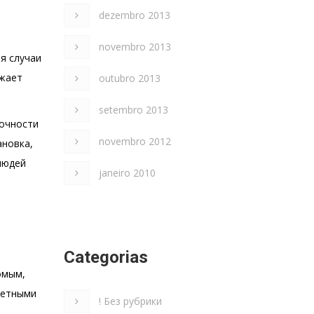
dezembro 2013
novembro 2013
я случаи
ежает
outubro 2013
setembro 2013
точности
novembro 2012
ановка,
людей
janeiro 2010
Categorias
омым,
ретными
! Без рубрики