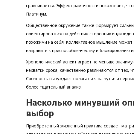
сравнивается. Эффект рамочности показывает, чт
Платинум.
Общественное окружение также формирует сильны
ориентироваться на действия сторонних индивидов
похожими на себя. Коллективное мышление может ка
направить к приспособленчеству и блокированию и
Хронологический аспект играет не меньше значиму
нехватки срока, качественно различаются от тех, 
Срочность вынуждает полагаться на чутье и первы
более тщательный анализ.
Насколько минувший оп
выбор
Приобретенный жизненный практика создает матри