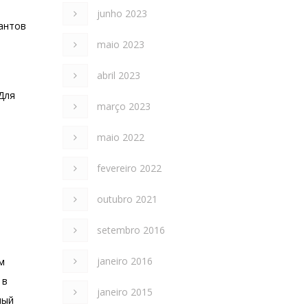
junho 2023
антов
maio 2023
abril 2023
Для
março 2023
maio 2022
fevereiro 2022
outubro 2021
setembro 2016
janeiro 2016
м
 в
janeiro 2015
ный