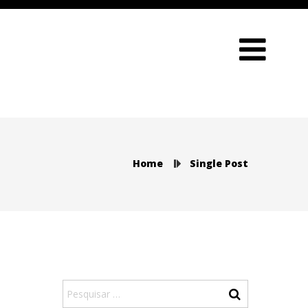
Home
Single Post