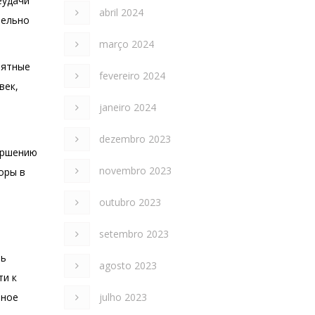
еудачи
abril 2024
тельно
março 2024
мятные
fevereiro 2024
век,
janeiro 2024
dezembro 2023
ершению
novembro 2023
оры в
outubro 2023
setembro 2023
нь
agosto 2023
ти к
julho 2023
чное