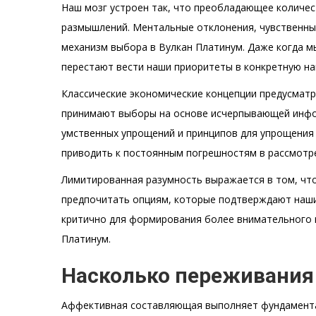
Наш мозг устроен так, что преобладающее количес
размышлений. Ментальные отклонения, чувственны
механизм выбора в Вулкан Платинум. Даже когда м
перестают вести наши приоритеты в конкретную на
Классические экономические концепции предусматр
принимают выборы на основе исчерпывающей инфор
умственных упрощений и принципов для упрощения 
приводить к постоянным погрешностям в рассмотр
Лимитированная разумность выражается в том, что
предпочитать опциям, которые подтверждают наш
критично для формирования более внимательного 
Платинум.
Насколько переживания
Аффективная составляющая выполняет фундаментал