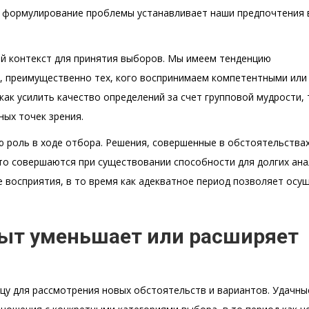
о формулирование проблемы устанавливает наши предпочтения 
й контекст для принятия выборов. Мы имеем тенденцию
, преимущественно тех, кого воспринимаем компетентными или
к усилить качество определений за счет групповой мудрости, 
ных точек зрения.
ю роль в ходе отбора. Решения, совершенные в обстоятельства
что совершаются при существовании способности для долгих ана
е восприятия, в то время как адекватное период позволяет осу
ыт уменьшает или расширяет
цу для рассмотрения новых обстоятельств и вариантов. Удачны