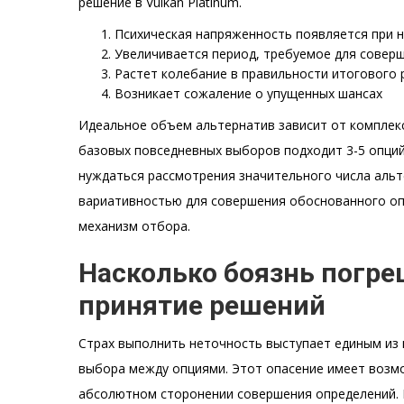
решение в Vulkan Platinum.
Психическая напряженность появляется при
Увеличивается период, требуемое для совер
Растет колебание в правильности итогового
Возникает сожаление о упущенных шансах
Идеальное объем альтернатив зависит от комплекс
базовых повседневных выборов подходит 3-5 опций
нуждаться рассмотрения значительного числа аль
вариативностью для совершения обоснованного оп
механизм отбора.
Насколько боязнь погре
принятие решений
Страх выполнить неточность выступает единым из
выбора между опциями. Этот опасение имеет возмо
абсолютном сторонении совершения определений. 