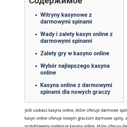
Содержимое
Witryny kasynowe z
darmowymi spinami
Wady i zalety kasyn online z
darmowymi spinami
Zalety gry w kasyno online
Wybór najlepszego kasyna
online
Kasyna online z darmowymi
spinami dla nowych graczy
Jeśli szukasz kasyna online, które oferuje darmowe spi
kasyn online oferuje nowym graczom darmowe spiny, a
przedstawimy najlepsze kasyna online, które oferują d