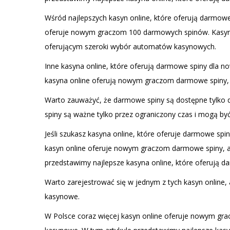
Wśród najlepszych kasyn online, które oferują darmowe
oferuje nowym graczom 100 darmowych spinów. Kasyno 
oferującym szeroki wybór automatów kasynowych.
Inne kasyna online, które oferują darmowe spiny dla no
kasyna online oferują nowym graczom darmowe spiny, 
Warto zauważyć, że darmowe spiny są dostępne tylko d
spiny są ważne tylko przez ograniczony czas i mogą b
Jeśli szukasz kasyna online, które oferuje darmowe spi
kasyn online oferuje nowym graczom darmowe spiny, a
przedstawimy najlepsze kasyna online, które oferują d
Warto zarejestrować się w jednym z tych kasyn online,
kasynowe.
W Polsce coraz więcej kasyn online oferuje nowym gra