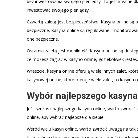
bez inwestowania swojego pieniędzy. To jest idealne dl
inwestować swojego pieniędzy.
Czwartą zaletą jest bezpieczeństwo. Kasyna online są 
bezpieczne. Kasyna online są regulowane i monitorowan
one bezpieczne.
Ostatnią zaletą jest mobilność. Kasyna online są dostę
że możesz zagrać w kasyno online, gdziekolwiek jesteś.
Wreszcie, kasyna online oferują wiele innych zalet, któr
kasynowej online, które oferuje wiele zalet, to kasyna
Wybór najlepszego kasyna
Jeśli szukasz najlepszego kasyna online, warto zwróci
online, aby wybrać najlepsze dla siebie.
Wśród wielu kasyn online, warto zwrócić uwagę na takie
tych, którzy chcą spróbować swojego szczęścia w kasyn