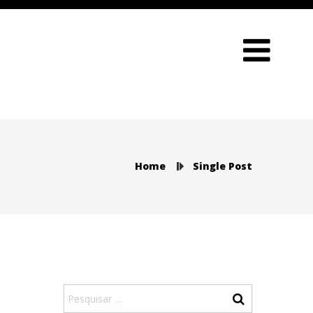
Home
Single Post