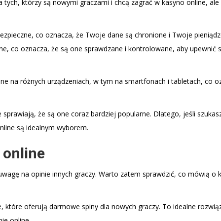
a tych, którzy są nowymi graczami i chcą zagrać w kasyno online, ale
bezpieczne, co oznacza, że Twoje dane są chronione i Twoje pieniądz
e, co oznacza, że są one sprawdzane i kontrolowane, aby upewnić si
pne na różnych urządzeniach, w tym na smartfonach i tabletach, co o
e sprawiają, że są one coraz bardziej popularne. Dlatego, jeśli szukas
 online są idealnym wyborem.
 online
ć uwagę na opinie innych graczy. Warto zatem sprawdzić, co mówią o
, które oferują darmowe spiny dla nowych graczy. To idealne rozwiąz
ie online.