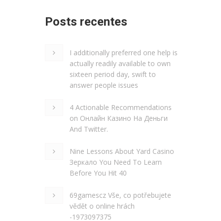
Posts recentes
I additionally preferred one help is
actually readily available to own
sixteen period day, swift to
answer people issues
4 Actionable Recommendations
on Онлайн Казино На Деньги
And Twitter.
Nine Lessons About Yard Casino
Зеркало You Need To Learn
Before You Hit 40
69gamescz Vše, co potřebujete
vědět o online hrách
-1973097375