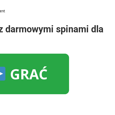
ent
 z darmowymi spinami dla
GRAĆ