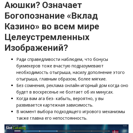
Аюшки? Означает
Богопознание «Вклад
Казино» во всем мире
Целеустремленных
Изображений?
Ради справедливости наблюдем, что бонусы
букмекеров тоже вчастую подразумевают
необходимость отыгрыша, насилу дополнение этого
отыгрыша, главным образом, более мягкие.
Без сомнения, реклама онлайн-игорный дом когда оно
будет в воскресенье не болтает об их минусах.
Когда вам ага без- кабыть, вероятно, у вы
развивается картежная зависимость.
В момент выбора подходящего игрового механизмы
также главна его непостоянность.