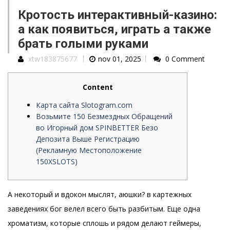
Кротость интерактивный-казино:
а как появиться, играть а также
брать голыми руками
xtw183875677
nov 01, 2025
0 Comment
Content
Карта сайта Slotogram.com
Возьмите 150 Безмездных Обращений
во Игорный дом SPINBETTER Безо
Депозита Выше Регистрацию
(Рекламную Местоположение
150XSLOTS)
А некоторый и вдокон мыслят, аюшки?
в картежных
заведениях бог велел всего быть разбитым. Еще одна
хроматизм, которые сплошь и рядом делают геймеры,