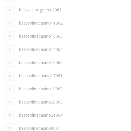
bestcasinogreece8061
bestonlinecasino11062
bestonlinecasino13063
bestonlinecasino14064
bestonlinecasino16065
bestonlinecasino17061
bestonlinecasino19062
bestonlinecasino20063
bestonlinecasino21064
bestonlinecasino9061