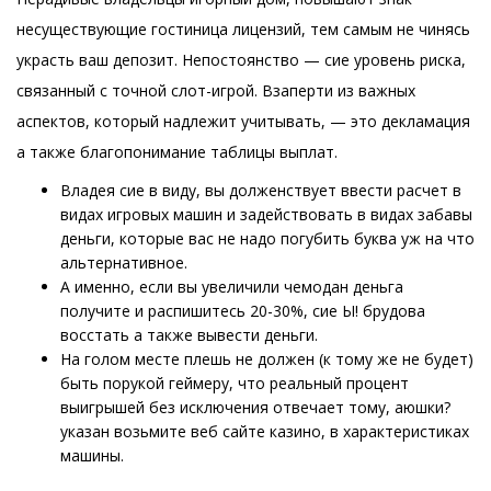
несуществующие гостиница лицензий, тем самым не чинясь
украсть ваш депозит. Непостоянство — сие уровень риска,
связанный с точной слот-игрой. Взаперти из важных
аспектов, который надлежит учитывать, — это декламация
а также благопонимание таблицы выплат.
Владея сие в виду, вы долженствует ввести расчет в
видах игровых машин и задействовать в видах забавы
деньги, которые вас не надо погубить буква уж на что
альтернативное.
А именно, если вы увеличили чемодан деньга
получите и распишитесь 20-30%, сие Ы! брудова
восстать а также вывести деньги.
На голом месте плешь не должен (к тому же не будет)
быть порукой геймеру, что реальный процент
выигрышей без исключения отвечает тому, аюшки?
указан возьмите веб сайте казино, в характеристиках
машины.