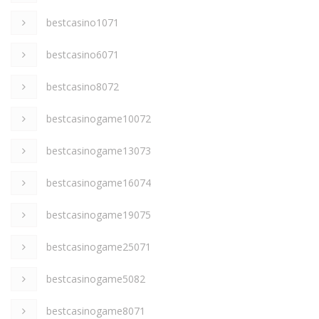
bestcasino1071
bestcasino6071
bestcasino8072
bestcasinogame10072
bestcasinogame13073
bestcasinogame16074
bestcasinogame19075
bestcasinogame25071
bestcasinogame5082
bestcasinogame8071