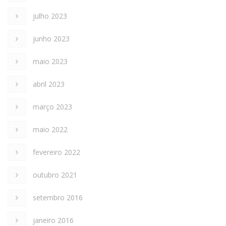
julho 2023
junho 2023
maio 2023
abril 2023
março 2023
maio 2022
fevereiro 2022
outubro 2021
setembro 2016
janeiro 2016