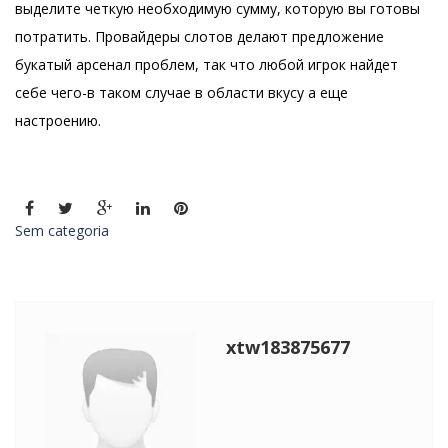
выделите четкую необходимую сумму, которую вы готовы
потратить. ​Провайдеры слотов делают предложение
букатый арсенал проблем, так что любой игрок найдет
себе чего-в таком случае в области вкусу а еще
настроению.
Sem categoria
xtw183875677