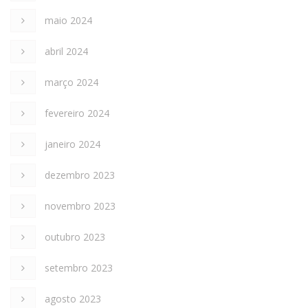
maio 2024
abril 2024
março 2024
fevereiro 2024
janeiro 2024
dezembro 2023
novembro 2023
outubro 2023
setembro 2023
agosto 2023