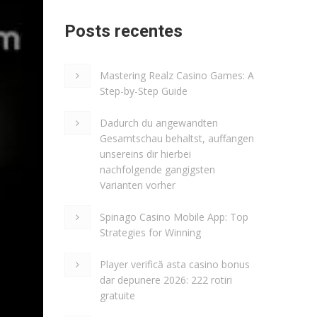
Posts recentes
Mastering Realz Casino Games: A
Step-by-Step Guide
Dadurch du angewandten
Gesamtschau behaltst, auffangen
unsereins dir hierbei
nachfolgende gangigsten
Varianten vorher
Spinago Casino Mobile App: Top
Strategies for Winning
Player verifică asta casino bonus
dar depunere 2026: 222 rotiri
gratuite