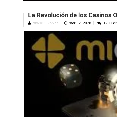
La Revolución de los Casinos 
xtw183875677
mar 02, 2026
170 Co