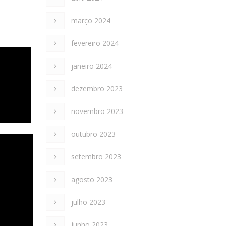
março 2024
fevereiro 2024
janeiro 2024
dezembro 2023
novembro 2023
outubro 2023
setembro 2023
agosto 2023
julho 2023
junho 2023