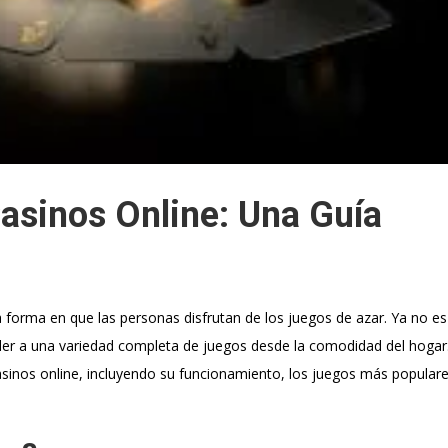
Casinos Online: Una Guía
forma en que las personas disfrutan de los juegos de azar. Ya no es
ceder a una variedad completa de juegos desde la comodidad del hogar
asinos online, incluyendo su funcionamiento, los juegos más populare