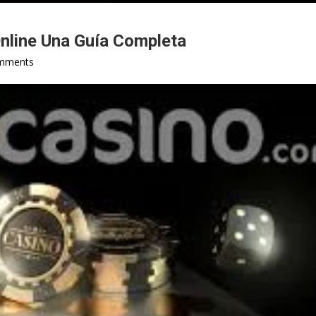
Online Una Guía Completa
mments