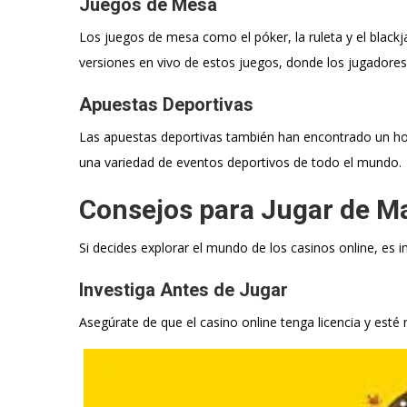
Juegos de Mesa
Los juegos de mesa como el póker, la ruleta y el blackj
versiones en vivo de estos juegos, donde los jugadores 
Apuestas Deportivas
Las apuestas deportivas también han encontrado un hoga
una variedad de eventos deportivos de todo el mundo.
Consejos para Jugar de M
Si decides explorar el mundo de los casinos online, es 
Investiga Antes de Jugar
Asegúrate de que el casino online tenga licencia y esté 