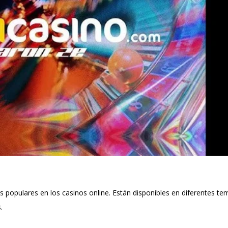
populares en los casinos online. Están disponibles en diferentes tem
.