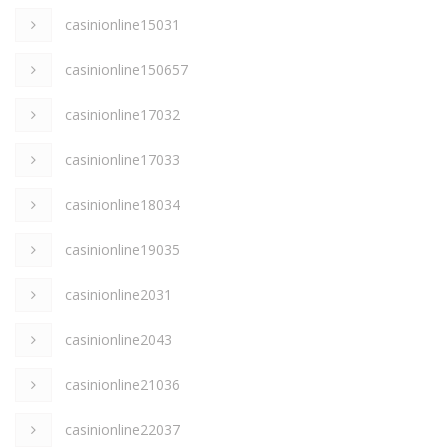
casinionline15031
casinionline150657
casinionline17032
casinionline17033
casinionline18034
casinionline19035
casinionline2031
casinionline2043
casinionline21036
casinionline22037