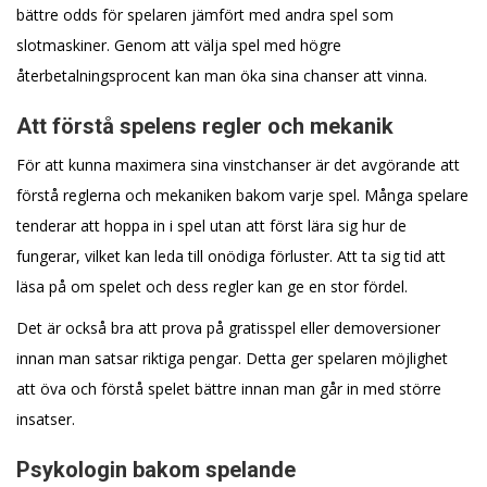
bättre odds för spelaren jämfört med andra spel som
slotmaskiner. Genom att välja spel med högre
återbetalningsprocent kan man öka sina chanser att vinna.
Att förstå spelens regler och mekanik
För att kunna maximera sina vinstchanser är det avgörande att
förstå reglerna och mekaniken bakom varje spel. Många spelare
tenderar att hoppa in i spel utan att först lära sig hur de
fungerar, vilket kan leda till onödiga förluster. Att ta sig tid att
läsa på om spelet och dess regler kan ge en stor fördel.
Det är också bra att prova på gratisspel eller demoversioner
innan man satsar riktiga pengar. Detta ger spelaren möjlighet
att öva och förstå spelet bättre innan man går in med större
insatser.
Psykologin bakom spelande