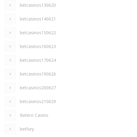
betcasinos130620
betcasinos140621
betcasinos150622
betcasinos160623
betcasinos170624
betcasinos190626
betcasinos200627
betcasinos210629
Betero Casino
betfury