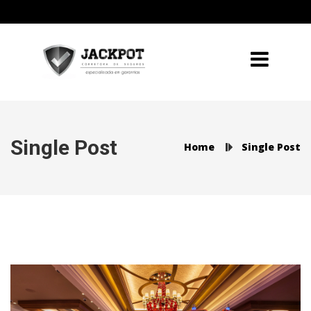
Single Post
Home
Single Post