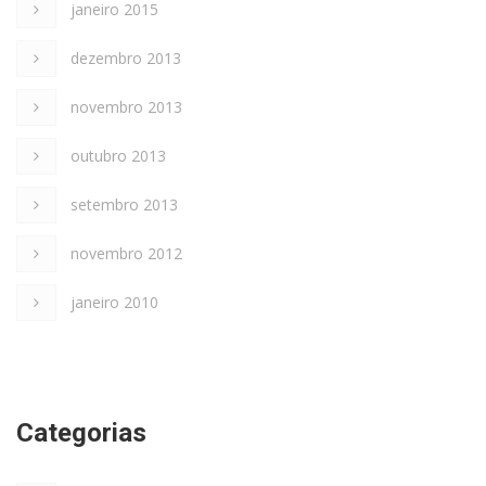
janeiro 2015
dezembro 2013
novembro 2013
outubro 2013
setembro 2013
novembro 2012
janeiro 2010
Categorias