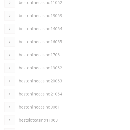
bestonlinecasino11062
bestonlinecasino13063
bestonlinecasino14064
bestonlinecasino16065
bestonlinecasino17061
bestonlinecasino19062
bestonlinecasino20063
bestonlinecasino21064
bestonlinecasino9061
bestslotcasino11063