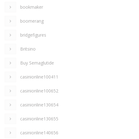
bookmaker
boomerang
bridgefigures
Britsino
Buy Semaglutide
casinionline100411
casinionline100652
casinionline130654
casinionline130655
casinionline140656