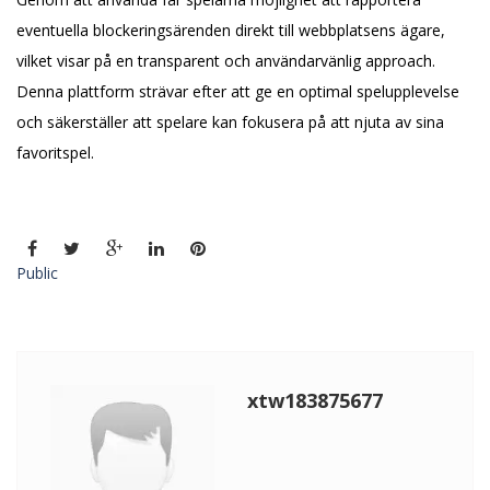
eventuella blockeringsärenden direkt till webbplatsens ägare,
vilket visar på en transparent och användarvänlig approach.
Denna plattform strävar efter att ge en optimal spelupplevelse
och säkerställer att spelare kan fokusera på att njuta av sina
favoritspel.
Public
xtw183875677