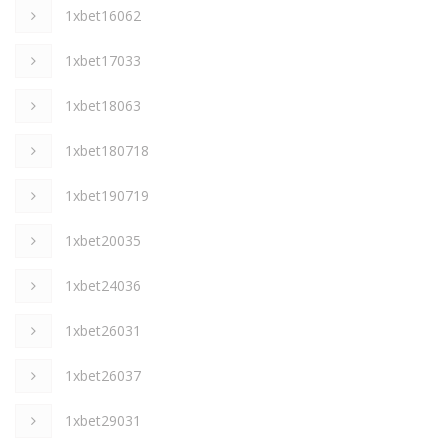
1xbet16062
1xbet17033
1xbet18063
1xbet180718
1xbet190719
1xbet20035
1xbet24036
1xbet26031
1xbet26037
1xbet29031