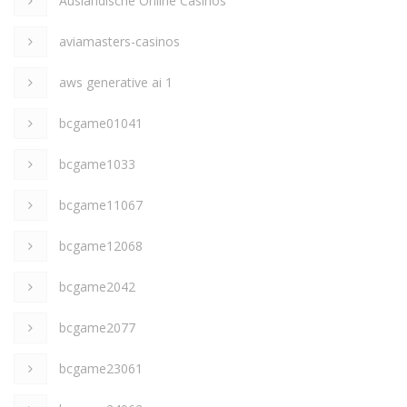
Ausländische Online Casinos
aviamasters-casinos
aws generative ai 1
bcgame01041
bcgame1033
bcgame11067
bcgame12068
bcgame2042
bcgame2077
bcgame23061