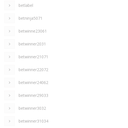
betlabel
betninja5071
betwinne23061
betwinner2031
betwinner21071
betwinner22072
betwinner24062
betwinner29033
betwinner3032
betwinner31034