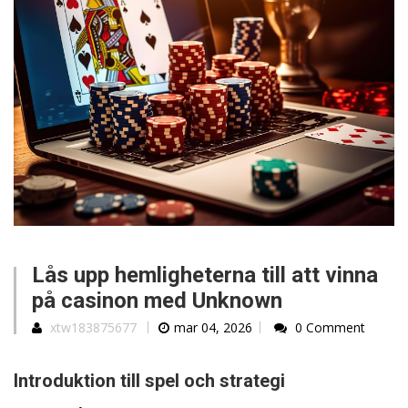
Lås upp hemligheterna till att vinna
på casinon med Unknown
xtw183875677
mar 04, 2026
0 Comment
Introduktion till spel och strategi