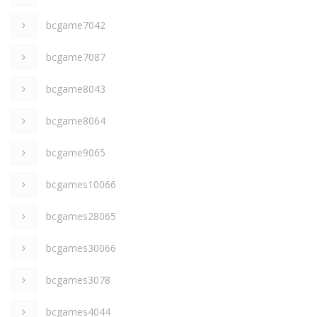
bcgame7042
bcgame7087
bcgame8043
bcgame8064
bcgame9065
bcgames10066
bcgames28065
bcgames30066
bcgames3078
bcgames4044