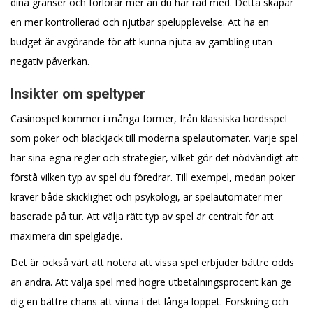
dina gränser och förlorar mer än du har råd med. Detta skapar
en mer kontrollerad och njutbar spelupplevelse. Att ha en
budget är avgörande för att kunna njuta av gambling utan
negativ påverkan.
Insikter om speltyper
Casinospel kommer i många former, från klassiska bordsspel
som poker och blackjack till moderna spelautomater. Varje spel
har sina egna regler och strategier, vilket gör det nödvändigt att
förstå vilken typ av spel du föredrar. Till exempel, medan poker
kräver både skicklighet och psykologi, är spelautomater mer
baserade på tur. Att välja rätt typ av spel är centralt för att
maximera din spelglädje.
Det är också värt att notera att vissa spel erbjuder bättre odds
än andra. Att välja spel med högre utbetalningsprocent kan ge
dig en bättre chans att vinna i det långa loppet. Forskning och