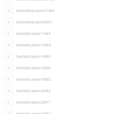
bestonlinecasino21064
bestonlinecasino9061
bestslotcasino11063
bestslotcasino13064
bestslotcasino14065
bestslotcasino16066
bestslotcasino19062
bestslotcasino20063
bestslotcasino20811
bestslotcasino21064