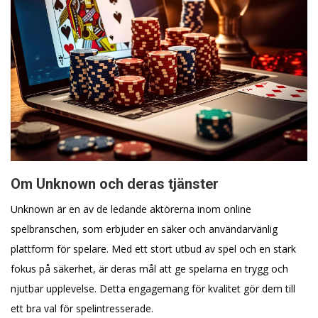
Om Unknown och deras tjänster
Unknown är en av de ledande aktörerna inom online
spelbranschen, som erbjuder en säker och användarvänlig
plattform för spelare. Med ett stort utbud av spel och en stark
fokus på säkerhet, är deras mål att ge spelarna en trygg och
njutbar upplevelse. Detta engagemang för kvalitet gör dem till
ett bra val för spelintresserade.