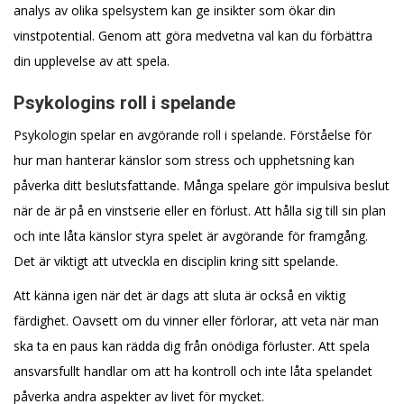
analys av olika spelsystem kan ge insikter som ökar din
vinstpotential. Genom att göra medvetna val kan du förbättra
din upplevelse av att spela.
Psykologins roll i spelande
Psykologin spelar en avgörande roll i spelande. Förståelse för
hur man hanterar känslor som stress och upphetsning kan
påverka ditt beslutsfattande. Många spelare gör impulsiva beslut
när de är på en vinstserie eller en förlust. Att hålla sig till sin plan
och inte låta känslor styra spelet är avgörande för framgång.
Det är viktigt att utveckla en disciplin kring sitt spelande.
Att känna igen när det är dags att sluta är också en viktig
färdighet. Oavsett om du vinner eller förlorar, att veta när man
ska ta en paus kan rädda dig från onödiga förluster. Att spela
ansvarsfullt handlar om att ha kontroll och inte låta spelandet
påverka andra aspekter av livet för mycket.