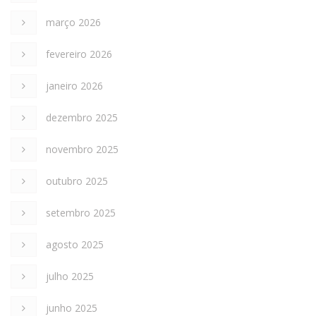
março 2026
fevereiro 2026
janeiro 2026
dezembro 2025
novembro 2025
outubro 2025
setembro 2025
agosto 2025
julho 2025
junho 2025