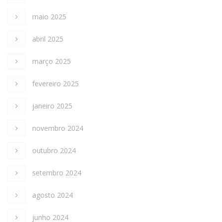
maio 2025
abril 2025
março 2025
fevereiro 2025
janeiro 2025
novembro 2024
outubro 2024
setembro 2024
agosto 2024
junho 2024