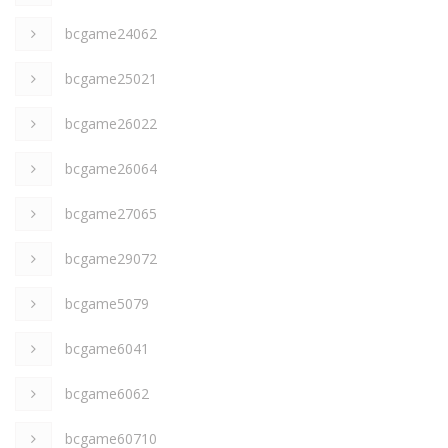
bcgame24062
bcgame25021
bcgame26022
bcgame26064
bcgame27065
bcgame29072
bcgame5079
bcgame6041
bcgame6062
bcgame60710