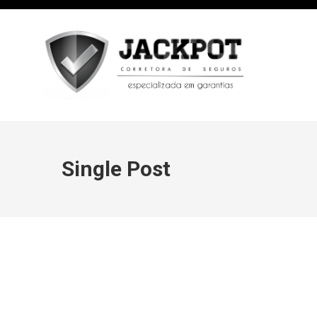
Single Post