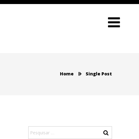
Home
Single Post