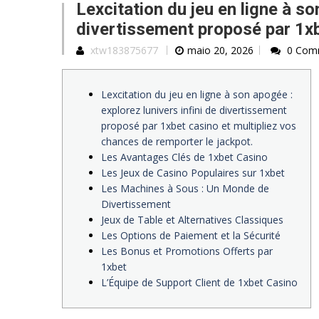
Lexcitation du jeu en ligne à so
divertissement proposé par 1x
xtw183875677
maio 20, 2026
0 Com
Lexcitation du jeu en ligne à son apogée :
explorez lunivers infini de divertissement
proposé par 1xbet casino et multipliez vos
chances de remporter le jackpot.
Les Avantages Clés de 1xbet Casino
Les Jeux de Casino Populaires sur 1xbet
Les Machines à Sous : Un Monde de
Divertissement
Jeux de Table et Alternatives Classiques
Les Options de Paiement et la Sécurité
Les Bonus et Promotions Offerts par
1xbet
L’Équipe de Support Client de 1xbet Casino