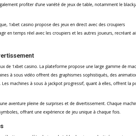
lement profiter d’une variété de jeux de table, notamment le blackja
que, 1xbet casino propose des jeux en direct avec des croupiers
gir en temps réel avec les croupiers et les autres joueurs, recréant ai
vertissement
 jeux de 1xbet casino. La plateforme propose une large gamme de mac
chines à sous vidéo offrent des graphismes sophistiqués, des animatio
es machines à sous à jackpot progressif, quant à elles, offrent la po
 une aventure pleine de surprises et de divertissement. Chaque machi
symboles, offrant une expérience de jeu unique à chaque fois.
es