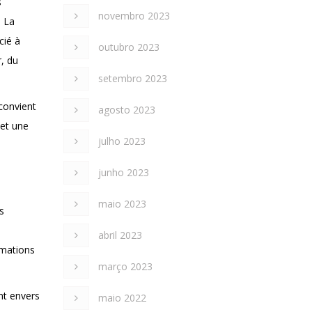
s
novembro 2023
. La
cié à
outubro 2023
, du
setembro 2023
 convient
agosto 2023
 et une
julho 2023
junho 2023
maio 2023
s
abril 2023
rmations
março 2023
nt envers
maio 2022