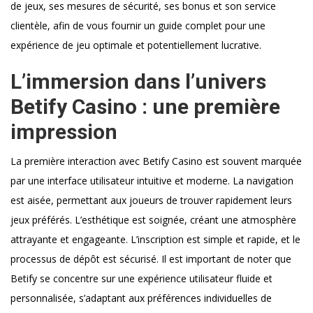
de jeux, ses mesures de sécurité, ses bonus et son service
clientèle, afin de vous fournir un guide complet pour une
expérience de jeu optimale et potentiellement lucrative.
L’immersion dans l’univers
Betify Casino : une première
impression
La première interaction avec Betify Casino est souvent marquée
par une interface utilisateur intuitive et moderne. La navigation
est aisée, permettant aux joueurs de trouver rapidement leurs
jeux préférés. L’esthétique est soignée, créant une atmosphère
attrayante et engageante. L’inscription est simple et rapide, et le
processus de dépôt est sécurisé. Il est important de noter que
Betify se concentre sur une expérience utilisateur fluide et
personnalisée, s’adaptant aux préférences individuelles de