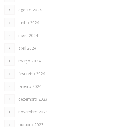
agosto 2024
junho 2024
maio 2024
abril 2024
março 2024
fevereiro 2024
janeiro 2024
dezembro 2023
novembro 2023
outubro 2023