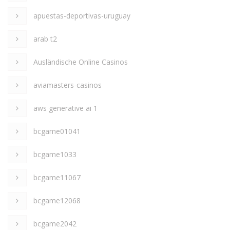
apuestas-deportivas-uruguay
arab t2
Ausländische Online Casinos
aviamasters-casinos
aws generative ai 1
bcgame01041
bcgame1033
bcgame11067
bcgame12068
bcgame2042