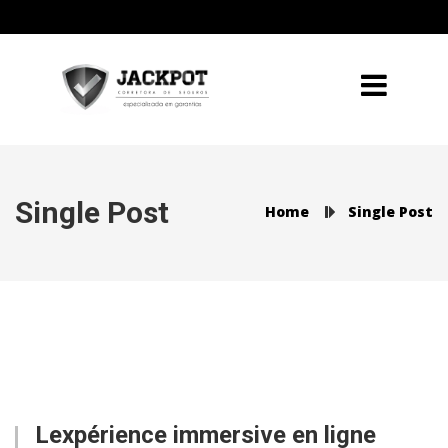
Single Post
Home
Single Post
Lexpérience immersive en ligne