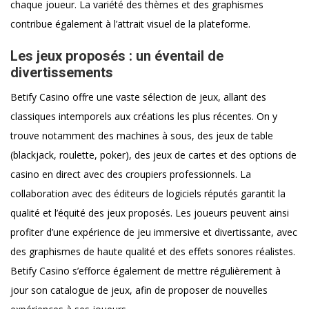
chaque joueur. La variété des thèmes et des graphismes
contribue également à l’attrait visuel de la plateforme.
Les jeux proposés : un éventail de
divertissements
Betify Casino offre une vaste sélection de jeux, allant des
classiques intemporels aux créations les plus récentes. On y
trouve notamment des machines à sous, des jeux de table
(blackjack, roulette, poker), des jeux de cartes et des options de
casino en direct avec des croupiers professionnels. La
collaboration avec des éditeurs de logiciels réputés garantit la
qualité et l’équité des jeux proposés. Les joueurs peuvent ainsi
profiter d’une expérience de jeu immersive et divertissante, avec
des graphismes de haute qualité et des effets sonores réalistes.
Betify Casino s’efforce également de mettre régulièrement à
jour son catalogue de jeux, afin de proposer de nouvelles