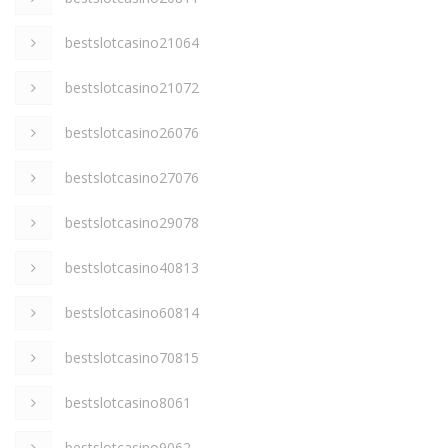
bestslotcasino21064
bestslotcasino21072
bestslotcasino26076
bestslotcasino27076
bestslotcasino29078
bestslotcasino40813
bestslotcasino60814
bestslotcasino70815
bestslotcasino8061
bestslotcasino9062