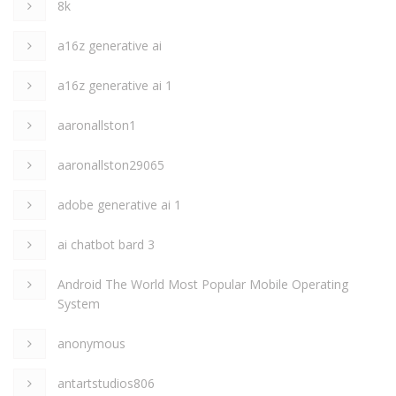
8k
a16z generative ai
a16z generative ai 1
aaronallston1
aaronallston29065
adobe generative ai 1
ai chatbot bard 3
Android The World Most Popular Mobile Operating
System
anonymous
antartstudios806