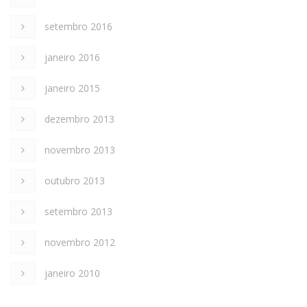
setembro 2016
janeiro 2016
janeiro 2015
dezembro 2013
novembro 2013
outubro 2013
setembro 2013
novembro 2012
janeiro 2010