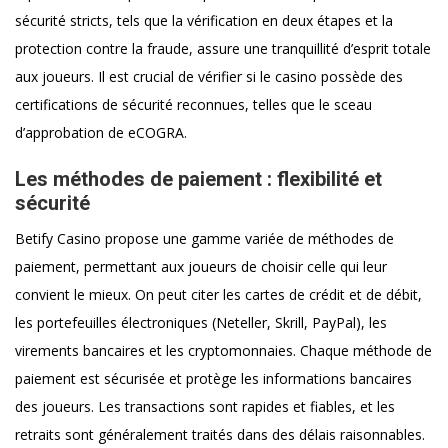
sécurité stricts, tels que la vérification en deux étapes et la
protection contre la fraude, assure une tranquillité d’esprit totale
aux joueurs. Il est crucial de vérifier si le casino possède des
certifications de sécurité reconnues, telles que le sceau
d’approbation de eCOGRA.
Les méthodes de paiement : flexibilité et
sécurité
Betify Casino propose une gamme variée de méthodes de
paiement, permettant aux joueurs de choisir celle qui leur
convient le mieux. On peut citer les cartes de crédit et de débit,
les portefeuilles électroniques (Neteller, Skrill, PayPal), les
virements bancaires et les cryptomonnaies. Chaque méthode de
paiement est sécurisée et protège les informations bancaires
des joueurs. Les transactions sont rapides et fiables, et les
retraits sont généralement traités dans des délais raisonnables.