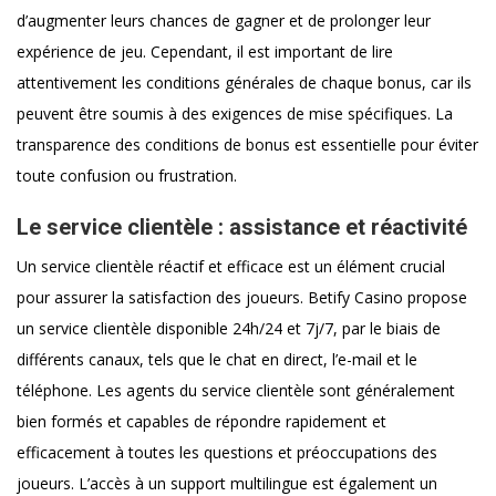
d’augmenter leurs chances de gagner et de prolonger leur
expérience de jeu. Cependant, il est important de lire
attentivement les conditions générales de chaque bonus, car ils
peuvent être soumis à des exigences de mise spécifiques. La
transparence des conditions de bonus est essentielle pour éviter
toute confusion ou frustration.
Le service clientèle : assistance et réactivité
Un service clientèle réactif et efficace est un élément crucial
pour assurer la satisfaction des joueurs. Betify Casino propose
un service clientèle disponible 24h/24 et 7j/7, par le biais de
différents canaux, tels que le chat en direct, l’e-mail et le
téléphone. Les agents du service clientèle sont généralement
bien formés et capables de répondre rapidement et
efficacement à toutes les questions et préoccupations des
joueurs. L’accès à un support multilingue est également un