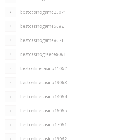
bestcasinogame25071
bestcasinogame5082
bestcasinogame8071
bestcasinogreece8061
bestonlinecasino11062
bestonlinecasino13063
bestonlinecasino14064
bestonlinecasino16065
bestonlinecasino17061
bestonlinecasino19062