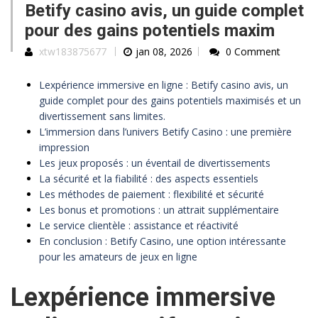
Betify casino avis, un guide complet
pour des gains potentiels maxim
xtw183875677
jan 08, 2026
0 Comment
Lexpérience immersive en ligne : Betify casino avis, un
guide complet pour des gains potentiels maximisés et un
divertissement sans limites.
L’immersion dans l’univers Betify Casino : une première
impression
Les jeux proposés : un éventail de divertissements
La sécurité et la fiabilité : des aspects essentiels
Les méthodes de paiement : flexibilité et sécurité
Les bonus et promotions : un attrait supplémentaire
Le service clientèle : assistance et réactivité
En conclusion : Betify Casino, une option intéressante
pour les amateurs de jeux en ligne
Lexpérience immersive