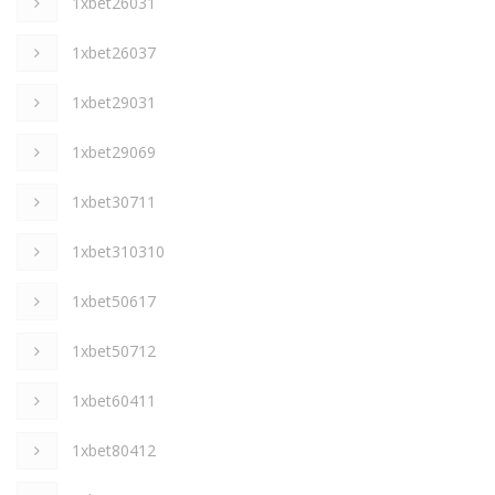
1xbet26031
1xbet26037
1xbet29031
1xbet29069
1xbet30711
1xbet310310
1xbet50617
1xbet50712
1xbet60411
1xbet80412