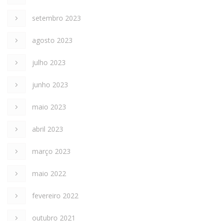
setembro 2023
agosto 2023
julho 2023
junho 2023
maio 2023
abril 2023
março 2023
maio 2022
fevereiro 2022
outubro 2021