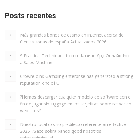
Posts recentes
Más grandes bonos de casino en internet acerca de
Ciertas zonas de españa Actualizados 2026
9 Practical Techniques to turn Казино Ярд Онлайн Into
a Sales Machine
CrownCoins Gambling enterprise has generated a strong
reputation one of U
?Hemos descargar cualquier modelo de software con el
fin de jugar sin luggage en los tarjetitas sobre raspar en
web sites?
Nuestro local casino predilecto referente an effective
2025: ?Saco sobra bando good nosotros
entretenimiento!