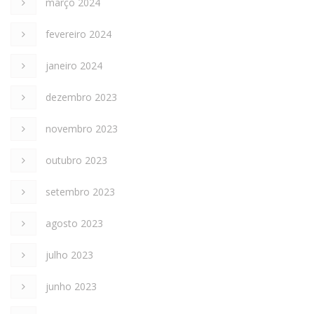
março 2024
fevereiro 2024
janeiro 2024
dezembro 2023
novembro 2023
outubro 2023
setembro 2023
agosto 2023
julho 2023
junho 2023