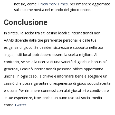
notizie, come
il New York Times
, per rimanere aggiornato
sulle ultime novità nel mondo del gioco online.
Conclusione
In sintesi, la scelta tra siti casino locali e internazionali non
AAMS dipende dalle tue preferenze personali e dalle tue
esigenze di gioco. Se desideri sicurezza e supporto nella tua
lingua, i siti locali potrebbero essere la scelta migliore. Al
contrario, se sei alla ricerca di una varietà di giochi e bonus più
generosi, i casinò internazionali possono offrirti opportunità
uniche. In ogni caso, la chiave è informarsi bene e scegliere un
casinò che possa garantire un’esperienza di gioco soddisfacente
e sicura. Per rimanere connessi con altri giocatori e condividere
le tue esperienze, trovi anche un buon uso sui social media
come
Twitter
.