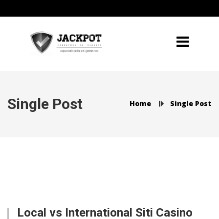
Single Post
Home
Single Post
Local vs International Siti Casino