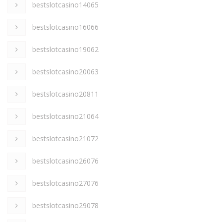
bestslotcasino14065
bestslotcasino16066
bestslotcasino19062
bestslotcasino20063
bestslotcasino20811
bestslotcasino21064
bestslotcasino21072
bestslotcasino26076
bestslotcasino27076
bestslotcasino29078