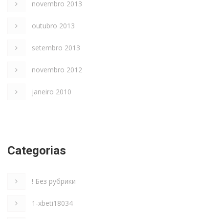
novembro 2013
outubro 2013
setembro 2013
novembro 2012
janeiro 2010
Categorias
! Без рубрики
1-xbeti18034