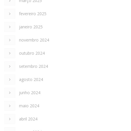
março 2025
fevereiro 2025
janeiro 2025
novembro 2024
outubro 2024
setembro 2024
agosto 2024
junho 2024
maio 2024
abril 2024