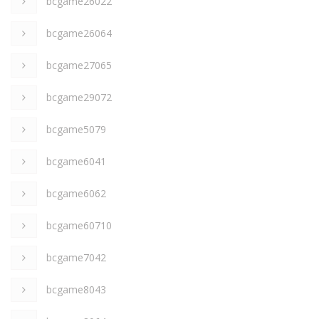
bcgame26022
bcgame26064
bcgame27065
bcgame29072
bcgame5079
bcgame6041
bcgame6062
bcgame60710
bcgame7042
bcgame8043