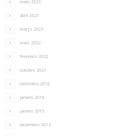
maio 2023
abril 2023
março 2023
maio 2022
fevereiro 2022
outubro 2021
setembro 2016
janeiro 2016
janeiro 2015
dezembro 2013