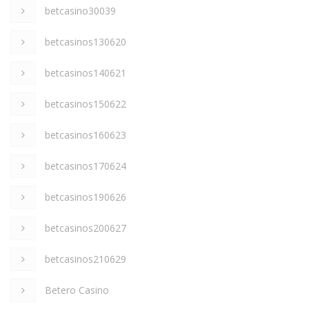
betcasino30039
betcasinos130620
betcasinos140621
betcasinos150622
betcasinos160623
betcasinos170624
betcasinos190626
betcasinos200627
betcasinos210629
Betero Casino