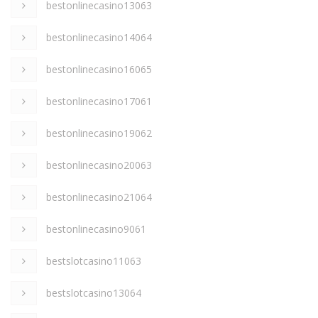
bestonlinecasino13063
bestonlinecasino14064
bestonlinecasino16065
bestonlinecasino17061
bestonlinecasino19062
bestonlinecasino20063
bestonlinecasino21064
bestonlinecasino9061
bestslotcasino11063
bestslotcasino13064