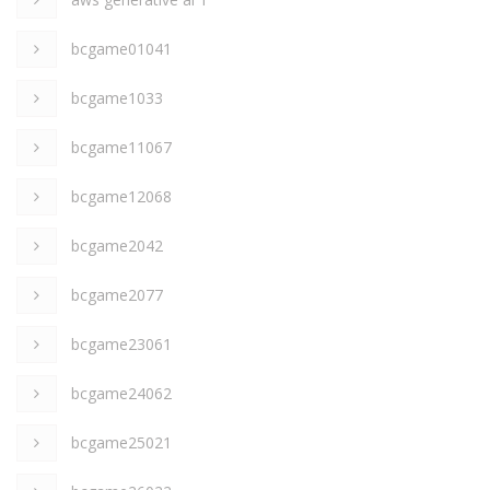
bcgame01041
bcgame1033
bcgame11067
bcgame12068
bcgame2042
bcgame2077
bcgame23061
bcgame24062
bcgame25021