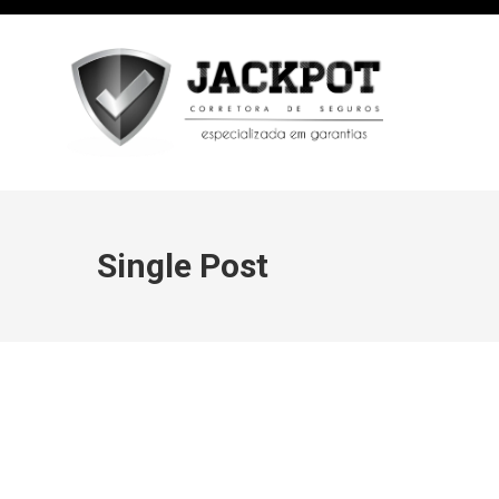
Single Post