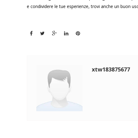
e condividere le tue esperienze, trovi anche un buon u
xtw183875677