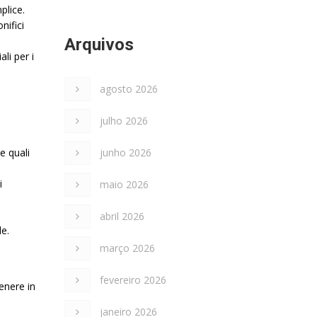
plice.
nifici
Arquivos
li per i
agosto 2026
julho 2026
junho 2026
e quali
i
maio 2026
abril 2026
le.
março 2026
fevereiro 2026
tenere in
janeiro 2026