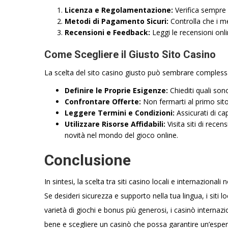
Licenza e Regolamentazione:
Verifica sempre s
Metodi di Pagamento Sicuri:
Controlla che i met
Recensioni e Feedback:
Leggi le recensioni onli
Come Scegliere il Giusto Sito Casino
La scelta del sito casino giusto può sembrare complessa
Definire le Proprie Esigenze:
Chiediti quali sono
Confrontare Offerte:
Non fermarti al primo sito 
Leggere Termini e Condizioni:
Assicurati di ca
Utilizzare Risorse Affidabili:
Visita siti di rece
novità nel mondo del gioco online.
Conclusione
In sintesi, la scelta tra siti casino locali e internazion
Se desideri sicurezza e supporto nella tua lingua, i siti lo
varietà di giochi e bonus più generosi, i casinò internazi
bene e scegliere un casinò che possa garantire un’esperi